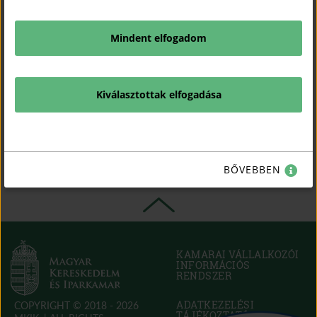
- 3 évente kötelező felülvizsgálat üzlethelyiségek és
munkahelyek részére
- adásvétel előtti kötelező felülvizsgálat
Mindent elfogadom
- hivatalos jegyzőkönyv készítés
Precíz, megbízható munkavégzés, korrekt árak, gyors kiszállás
és szakmai hozzáállás.
Kiválasztottak elfogadása
Varga Mátyás – villanyszerelő és villamos biztonsági
felülvizsgáló
Vélemény írása
BŐVEBBEN
KAMARAI VÁLLALKOZÓI
INFORMÁCIÓS
RENDSZER
(OPEN
IN
NEW
ADATKEZELÉSI
COPYRIGHT © 2018 - 2026
WINDOW)
TÁJÉKOZTATÓ