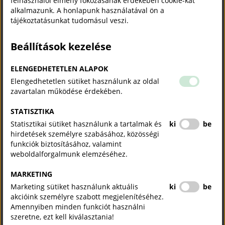
felhasználói élmény fokozásának érdekében cookie-kat
new
alkalmazunk. A honlapunk használatával ön a
window)
Vállalom lakossági, üzleti és munkahelyi ingatlanok teljes körű
tájékoztatásunkat tudomásul veszi.
villanyszerelési munkáit, hibakeresést, gyors hibafeltárást és
hibaelhárítást rövid határidővel, új hálózatok kiépítését,
Beállítások kezelése
bővítést, szerelvényezést, világításkorszerűsítést, valamint
földelési és EPH rendszerek kialakítását.
ELENGEDHETETLEN ALAPOK
Emellett villamos biztonsági felülvizsgálatot (VBF) is végzek
Elengedhetetlen sütiket használunk az oldal
lakások, családi házak, üzlethelyiségek, irodák, munkahelyek
zavartalan működése érdekében.
és egyéb létesítmények részére, hivatalos jegyzőkönyv
kiállításával.
STATISZTIKA
Statisztikai sütiket használunk a tartalmak és
ki
be
Vállalom a 3 évente kötelező villamos biztonsági felülvizsgálat
hirdetések személyre szabásához, közösségi
elvégzését üzlethelyiségek, munkahelyek és egyéb gazdasági
funkciók biztosításához, valamint
célú ingatlanok esetén, a hatályos szabványoknak és
weboldalforgalmunk elemzéséhez.
előírásoknak megfelelően.
MARKETING
Szolgáltatások:
Marketing sütiket használunk aktuális
ki
be
- teljes körű villanyszerelés
akcióink személyre szabott megjelenítéséhez.
- hibakeresés, gyors hibafeltárás és hibaelhárítás
Amennyiben minden funkciót használni
- földelés, EPH
szeretne, ezt kell kiválasztania!
- villamos biztonsági felülvizsgálat