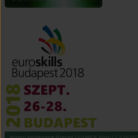
Modern Vállalkozások Program 2.0 (DIMOP_Plusz-1.2.7-23-2023-