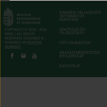
KAMARAI VÁLLALKOZÓI
INFORMÁCIÓS
RENDSZER
(OPEN
IN
NEW
ADATKEZELÉSI
COPYRIGHT © 2018 - 2026
WINDOW)
TÁJÉKOZTATÓ
MKIK. |
ALL RIGHTS
RESERVED! DESIGNED &
POWERED BY
POSITIVE
SÜTI SZABÁLYZAT
(OPEN
ADAMSKY
IN
(open in new window)
(open in new window)
AKADÁLYMENTESÍTÉSI
(open in new window)
(open in new window)
NEW
NYILATKOZAT
(OPEN
WINDOW)
IN
NEW
KAPCSOLAT
WINDOW)