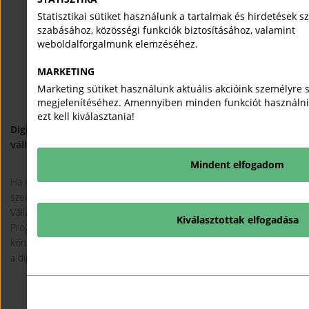
Statisztikai sütiket használunk a tartalmak és hirdetések 
szabásához, közösségi funkciók biztosításához, valamint
weboldalforgalmunk elemzéséhez.
MARKETING
Marketing sütiket használunk aktuális akcióink személyre 
megjelenítéséhez. Amennyiben minden funkciót használni
ezt kell kiválasztania!
Digitális Fogalomtár
– közérthető fogalomtár
vállalkozóknak a digitális világhoz
Mindent elfogadom
Ha idegenül cseng a
domain
, a
cloud
, vagy a
SEO
, esetleg többet
szeretne tudni arról, hogy mire jó a
CRM
vagy az
ERP
, úgy a
Modern
Vállalkozások Programjának
Digitális Fogalomtár
a segít Önnek. A
Kiválasztottak elfogadása
Program nyilvános és díjmentes mini-enciklopédiáját használva
könnyeden, egyszerű leírásokon keresztül ismerkedhet meg
a
digitálizáció
alapvető kifejezéseivel.