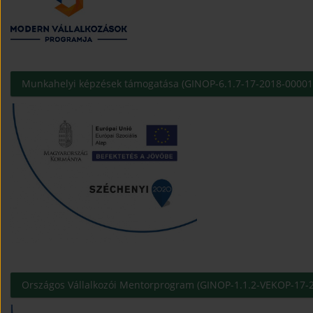
Munkahelyi képzések támogatása (GINOP-6.1.7-17-2018-00001
Országos Vállalkozói Mentorprogram (GINOP-1.1.2-VEKOP-17-