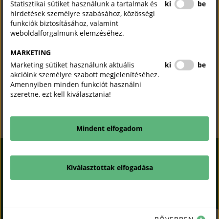
Statisztikai sütiket használunk a tartalmak és
ki
be
(open
https://digitaluserfactory.com
hirdetések személyre szabásához, közösségi
in
funkciók biztosításához, valamint
new
weboldalforgalmunk elemzéséhez.
window)
Vállaljuk IT és Digitális Projektek, Programok managelését,
vezetését több mint 10 éves Corporate tapasztalattal. Agile,
MARKETING
Hybrid és Waterfall methodológiával, megbízható szállítással.
Marketing sütiket használunk aktuális
ki
be
Napi díjunk tekintetében kérlek vegye fel velünk a kapcsolatot.
akcióink személyre szabott megjelenítéséhez.
Köszönjük!
Amennyiben minden funkciót használni
szeretne, ezt kell kiválasztania!
Vélemény írása
Mindent elfogadom
KAMARAI VÁLLALKOZÓI
Kiválasztottak elfogadása
INFORMÁCIÓS
RENDSZER
(OPEN
IN
NEW
ADATKEZELÉSI
COPYRIGHT © 2018 - 2026
WINDOW)
TÁJÉKOZTATÓ
MKIK. |
ALL RIGHTS
RESERVED! DESIGNED &
Sz
X