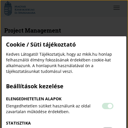
Magyar
Toggle
Kereskedelmi
navigat
és
Iparkamara
Project Management
Cookie / Süti tájékoztató
Cégnév:
DigitalUserFactory Korlátolt Felelősségű
Kedves Látogató! Tájékoztatjuk, hogy az mkik.hu honlap
Társaság
felhasználói élmény fokozásának érdekében cookie-kat
alkalmazunk. A honlapunk használatával ön a
Ajánlat típusa:
Szolgáltatás
tájékoztatásunkat tudomásul veszi.
TESZOR kód:
84.13.17 - Többcélú, fejlesztési projekt
igazgatása
Beállítások kezelése
Mennyiség:
1 Nap
Távolság:
Országos
Érvényes:
2026-05-18 - 2026-12-31
ELENGEDHETETLEN ALAPOK
Területi kamara jóváhagyta:
2026-05-19 11:14:40
Elengedhetetlen sütiket használunk az oldal
Kapcsolattartó adatok
zavartalan működése érdekében.
Elek Péter
mr.peter.elek@gmail.com
STATISZTIKA
0036203367912