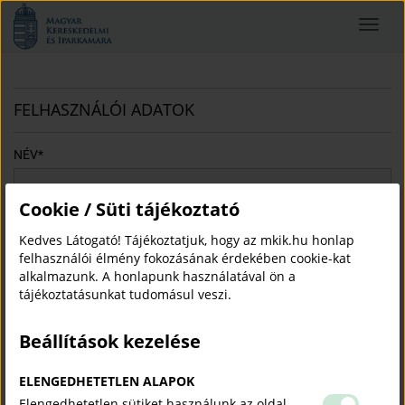
Magyar
Toggle
Kereskedelmi
navigat
és
Iparkamara
FELHASZNÁLÓI ADATOK
NÉV
*
Cookie / Süti tájékoztató
Kedves Látogató! Tájékoztatjuk, hogy az mkik.hu honlap
JELSZÓ
*
(5 - 16 KARAKTERIG ÉKEZET NÉLKÜLI BETŰK/SZÁMOK)
felhasználói élmény fokozásának érdekében cookie-kat
alkalmazunk. A honlapunk használatával ön a
tájékoztatásunkat tudomásul veszi.
JELSZÓ ISMÉT
*
Beállítások kezelése
ELENGEDHETETLEN ALAPOK
Elengedhetetlen sütiket használunk az oldal