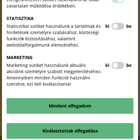
EMAIL CÍM
*
zavartalan működése érdekében.
STATISZTIKA
Statisztikai sütiket használunk a tartalmak és
ki
be
ADÓSZÁM
*
XXXXXXXX-Y-ZZ
hirdetések személyre szabásához, közösségi
funkciók biztosításához, valamint
weboldalforgalmunk elemzéséhez.
MARKETING
MEGYE
*
Marketing sütiket használunk aktuális
ki
be
akcióink személyre szabott megjelenítéséhez.
Válasszon a listából
Amennyiben minden funkciót használni
szeretne, ezt kell kiválasztania!
Elfogadom az
adatkezelési tájékoztatót
Mindent elfogadom
Regisztrálok
Kiválasztottak elfogadása