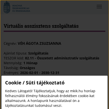
Magyar
Toggle
Kereskedelmi
navigat
és
Iparkamara
Virtuális asszisztens szolgáltatás
Cégnév:
VÉH ÁGOTA ZSUZSANNA
Ajánlat típusa:
Szolgáltatás
TESZOR kód:
82.11 - Összetett adminisztratív szolgáltatás
Mennyiség:
1 Hónap
Távolság:
Országos
Érvényes:
2026-02-01 - 2030-12-31
Területi kamara jóváhagyta:
2026-02-02 10:25:35
Cookie / Süti tájékoztató
Kapcsolattartó adatok
Véh Ágota
Kedves Látogató! Tájékoztatjuk, hogy az mkik.hu honlap
vehagota@gmail.com
felhasználói élmény fokozásának érdekében cookie-kat
+36302674330
alkalmazunk. A honlapunk használatával ön a
(open
https://relaxzona.hu/
tájékoztatásunkat tudomásul veszi.
in