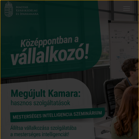
Magyar
Toggle
Kereskedelmi
navigat
és
Iparkamara