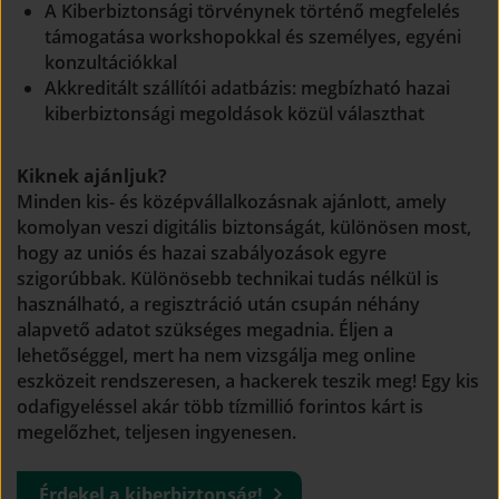
A Kiberbiztonsági törvénynek történő megfelelés
támogatása workshopokkal és személyes, egyéni
konzultációkkal
Akkreditált szállítói adatbázis: megbízható hazai
kiberbiztonsági megoldások közül választhat
Kiknek ajánljuk?
Minden kis- és középvállalkozásnak ajánlott, amely
komolyan veszi digitális biztonságát, különösen most,
hogy az uniós és hazai szabályozások egyre
szigorúbbak. Különösebb technikai tudás nélkül is
használható, a regisztráció után csupán néhány
alapvető adatot szükséges megadnia. Éljen a
lehetőséggel, mert ha nem vizsgálja meg online
eszközeit rendszeresen, a hackerek teszik meg! Egy kis
odafigyeléssel akár több tízmillió forintos kárt is
megelőzhet, teljesen ingyenesen.
(open 
Érdekel a kiberbiztonság!