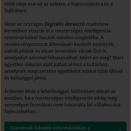
több ideje marad az üzletre, a kapcsolatokra és a
fejlődésre.
Most az országos
Digitális ébresztő
roadshow
keretében visszük el a mesterséges intelligencia
szemináriumot hazánk minden szegletébe. A
rendezvénysorozat állomásain konkrét eszközök,
valódi példák és olyan ismeretek várják Önt is,
amelyeket azonnal felhasználhat. Miért éri meg? Mert
egyetlen délután alatt juthat ahhoz a tudáshoz,
amelynek megszerzése egyébként sokkal több idővel
és költséggel járna.
Érdemes élnie a lehetőséggel, különösen abban az
esetben, ha a mesterséges intelligenciát eddig még
semmilyen formában nem használta fel vállalkozása
fejlesztéséhez.
Szeretnék bővebb információkat a 