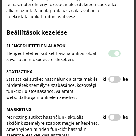
Vállalkozz digitálisan!
felhasználói élmény fokozásának érdekében cookie-kat
alkalmazunk. A honlapunk használatával ön a
tájékoztatásunkat tudomásul veszi.
Érdemes igénybe vennie az ingyenes, személyre
szabott szakértői segítségünket vállalkozása digitális
Beállítások kezelése
fejlődéséhez. A modern technológiák használata egy
nagy lépés a hatékonyabb és versenyképesebb jövő
ELENGEDHETETLEN ALAPOK
felé.
Elengedhetetlen sütiket használunk az oldal
zavartalan működése érdekében.
Mit kínálunk?
Díjmentes audit: tanácsadóink feltérképezik
STATISZTIKA
vállalkozása jelenlegi digitális felkészültségét
Statisztikai sütiket használunk a tartalmak és
ki
be
Személyre szabott digitális fejlesztési koncepció:
hirdetések személyre szabásához, közösségi
konkrét javaslatokkal és megoldásokkal a cégének
funkciók biztosításához, valamint
igényei szerint.
weboldalforgalmunk elemzéséhez.
Digitális Fejlesztési Koncepció (DFK): személyre
szabott, konkrét javaslatokkal és megoldásokkal (a
MARKETING
DFK elkészítése feltétel lehet bizonyos uniós
Marketing sütiket használunk aktuális
ki
be
digitalizációs pályázatoknál)
akcióink személyre szabott megjelenítéséhez.
Amennyiben minden funkciót használni
Hozzáférés több mint 1700 minősített IT szállító
szeretne, ezt kell kiválasztania!