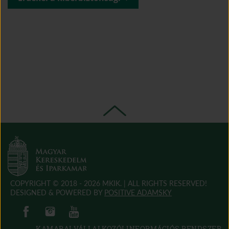
in 
new 
window)
COPYRIGHT © 2018 - 2026 MKIK. |
ALL RIGHTS RESERVED!
(OPEN
DESIGNED & POWERED BY
POSITIVE ADAMSKY
IN
(open in new window)
(open in new window)
(open in new window)
(open in new window)
NEW
WINDOW)
KAMARAI VÁLLALKOZÓI INFORMÁCIÓS RENDSZER