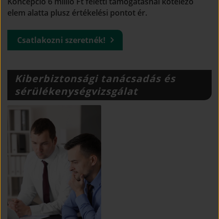
Koncepció 6 millió Ft feletti támogatásnál kötelező
elem alatta plusz értékelési pontot ér.
(open 
Csatlakozni szeretnék!
in 
new 
window)
Kiberbiztonsági tanácsadás és
sérülékenységvizsgálat