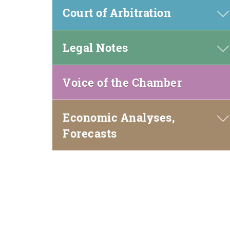
new
Court of Arbitration
window)
Legal Notes
(open
Voice of the Chamber
in
new
Economic Analyses,
window)
Forecasts