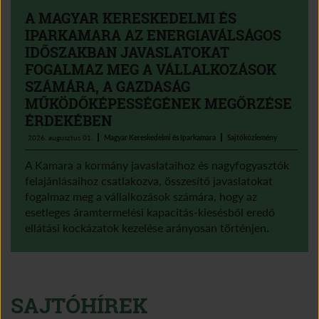
A MAGYAR KERESKEDELMI ÉS
IPARKAMARA AZ ENERGIAVÁLSÁGOS
IDŐSZAKBAN JAVASLATOKAT
FOGALMAZ MEG A VÁLLALKOZÁSOK
SZÁMÁRA, A GAZDASÁG
MŰKÖDŐKÉPESSÉGÉNEK MEGŐRZÉSE
ÉRDEKÉBEN
2026. augusztus 01.
Magyar Kereskedelmi és Iparkamara
Sajtóközlemény
A Kamara a kormány javaslataihoz és nagyfogyasztók
felajánlásaihoz csatlakozva, összesítő javaslatokat
fogalmaz meg a vállalkozások számára, hogy az
esetleges áramtermelési kapacitás-kiesésből eredő
ellátási kockázatok kezelése arányosan történjen.
SAJTÓHÍREK