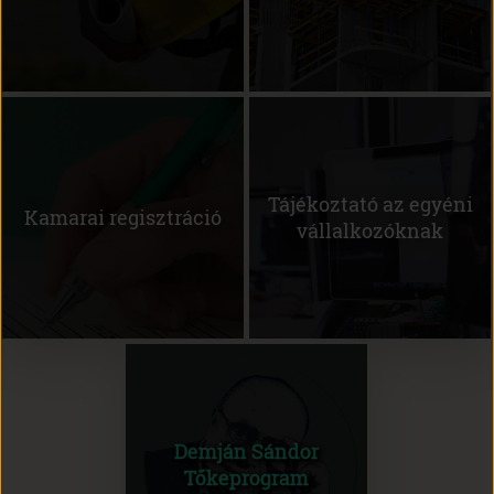
(open
in
new
window)
Tájékoztató az egyéni
Kamarai regisztráció
vállalkozóknak
(open
in
new
window)
Demján Sándor
Tőkeprogram