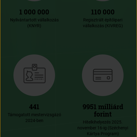
1 000 000
110 000
Nyilvántartott vállalkozás
Regisztrált építőipari
(KNYR)
vállalkozás (KIVREG)
441
9951 milliárd
forint
Támogatott mestervizsgázó
2024-ben
Hitelkihelyezés 2025.
november 16-ig (Széchenyi
Kártya Program)