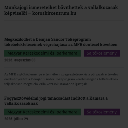
Munkajogi ismereteiket bővíthették a vállalkozások
képviselői – koroshircentrum.hu
Megkezdődhet a Demján Sándor Tőkeprogram
tőkebefektetéseinek végrehajtása az MFB döntését követően
Magyar Kereskedelmi és Iparkamara
Sajtóközlemény
2026. augusztus 03.
Az MFB sajtóközleménye értelmében az egyeztetések és a pályázati értékelés
eredményeként a Demján Sándor Tőkeprogram keretösszegét a feltételeknek
teljeskörűen megfelelő vállalkozások számához igazítják.
Fogyasztóvédelmi jogi tanácsadást indított a Kamara a
vállalkozásoknak
Magyar Kereskedelmi és Iparkamara
Sajtóközlemény
2026. július 29.