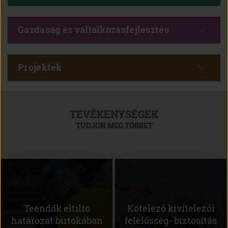
Gazdaság és vállalkozásfejlesztés
Projektek
TEVÉKENYSÉGEK
TUDJON MEG TÖBBET
Teendők eltiltó
Kötelező kivitelezői
határozat birtokában
felelősség- biztosítás