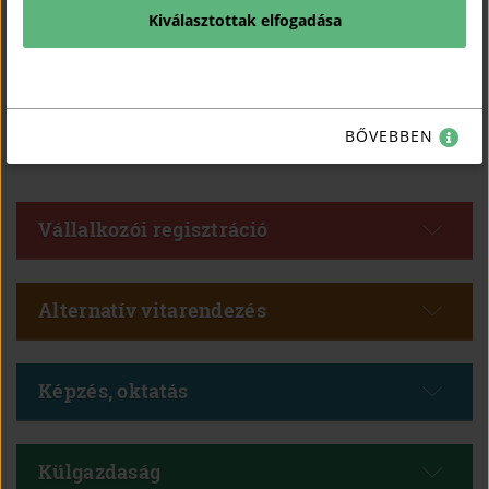
Kiválasztottak elfogadása
A Magyar Kereskedelmi és Iparkamara Vállalkozásfejlesztési Projektjének
keretében 2026 szeptember 16-18 között támogatott részvételi lehetőséggel
üzleti delegációkat szervez Németországba.
BŐVEBBEN
Vállalkozói regisztráció
Alternatív vitarendezés
Képzés, oktatás
Külgazdaság