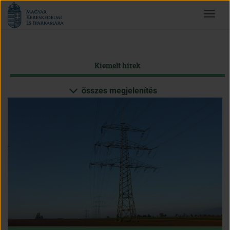
Magyar
Toggle
Kereskedelmi
navigat
és
Iparkamara
Kiemelt hírek
összes megjelenítés