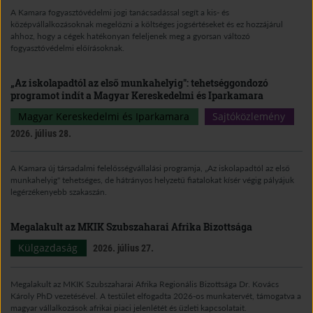
A Kamara fogyasztóvédelmi jogi tanácsadással segít a kis- és
középvállalkozásoknak megelőzni a költséges jogsértéseket és ez hozzájárul
ahhoz, hogy a cégek hatékonyan feleljenek meg a gyorsan változó
fogyasztóvédelmi előírásoknak.
„Az iskolapadtól az első munkahelyig": tehetséggondozó
programot indít a Magyar Kereskedelmi és Iparkamara
Magyar Kereskedelmi és Iparkamara
Sajtóközlemény
2026. július 28.
A Kamara új társadalmi felelősségvállalási programja, „Az iskolapadtól az első
munkahelyig" tehetséges, de hátrányos helyzetű fiatalokat kísér végig pályájuk
legérzékenyebb szakaszán.
Megalakult az MKIK Szubszaharai Afrika Bizottsága
Külgazdaság
2026. július 27.
Megalakult az MKIK Szubszaharai Afrika Regionális Bizottsága Dr. Kovács
Károly PhD vezetésével. A testület elfogadta 2026-os munkatervét, támogatva a
magyar vállalkozások afrikai piaci jelenlétét és üzleti kapcsolatait.