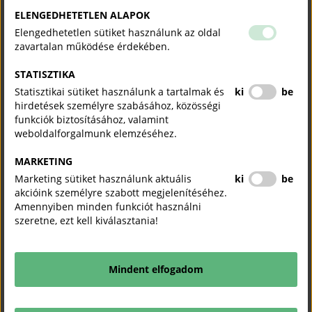
2026. július 21.
ELENGEDHETETLEN ALAPOK
Elengedhetetlen sütiket használunk az oldal
zavartalan működése érdekében.
Fordulatra van szükség a gazdaságfejlesztésben, szakértői gazdaságpolitikai
kormányzás volna célszerű – mondta Nagy Elek, a Kamara elnöke a HVG-nek
adott interjújában. A kötelező kamarai hozzájárulás átalakítása terítéken van.
STATISZTIKA
Statisztikai sütiket használunk a tartalmak és
ki
be
Megalakult az MKIK Nyugat-Balkán Regionális Bizottsága
hirdetések személyre szabásához, közösségi
funkciók biztosításához, valamint
Külpiaci tevékenység
Külgazdaság
2026. július 16.
weboldalforgalmunk elemzéséhez.
MARKETING
Megalakult az MKIK Nyugat-Balkán Regionális Bizottsága. A Galambos Attila
vezette testület célja, hogy naprakész piaci információkkal és összehangolt
Marketing sütiket használunk aktuális
ki
be
szakmai munkával segítse a magyar vállalatok sikeres nyugat-balkáni piacra
akcióink személyre szabott megjelenítéséhez.
lépését.
Amennyiben minden funkciót használni
szeretne, ezt kell kiválasztania!
MEGHÍVÓ - Kamarai üzleti delegáció Stuttgartba támogatott
részvételi lehetőséggel - 2026. szeptember 16-18.
Külpiaci tevékenység
Mindent elfogadom
Külgazdasági információk, üzleti lehetőségek
Külgazdaság
2026. május 22.