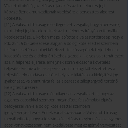
Választottbíróság az eljárás díjának és az I. r. felperes jogi
képviselőjének munkadíjának viselésére a pervesztes alperest
kötelezte.
[11] A Választottbíróság elsődleges azt vizsgálta, hogy alperesnek,
mint dologi jogi kötelezettnek az I. r. felperes irányában fennáll-e
kötelezettsége. E körben megállapította a Választottbíróság, hogy a
Ptk. 251. § (3) bekezdése alapján a dologi kötelezettel szembeni
fellépés esetén a dologi kötelezett felelősségének terjedelme a
követeléshez és a dolog értékéhez igazodik. Helyes volt tehát ezért
az I. r. felperes eljárása, amelynek során először a követelés
teljesítésére hívta fel az alperest, mint dologi kötelezettet és a
teljesítés elmaradása esetére helyezte kilátásba a kielégítési jog
gyakorlását, valamint hívta fel az alperest a zálogtárgyból történő
kielégítés tűrésére.
[12] A Választottbíróság másodlagosan vizsgálta azt is, hogy az
egyenes adósokkal szemben megindított felszámolási eljárás
befolyással van-e a dologi kötelezettel szembeni
igényérvényesítésre. Ennek vonatkozásában a Választottbíróság
megállapította, hogy a felszámolási eljárás megindulása az egyenes
adós vonatkozásában nem akadályozza meg az igényérvényesítést