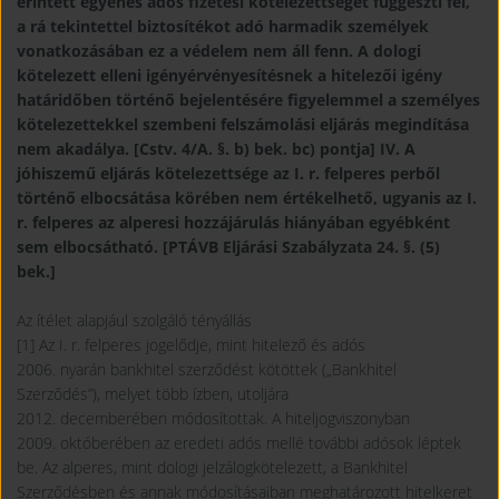
érintett egyenes adós fizetési kötelezettségét függeszti fel,
a rá tekintettel biztosítékot adó harmadik személyek
vonatkozásában ez a védelem nem áll fenn. A dologi
kötelezett elleni igényérvényesítésnek a hitelezői igény
határidőben történő bejelentésére figyelemmel a személyes
kötelezettekkel szembeni felszámolási eljárás megindítása
nem akadálya. [Cstv. 4/A. §. b) bek. bc) pontja] IV. A
jóhiszemű eljárás kötelezettsége az I. r. felperes perből
történő elbocsátása körében nem értékelhető, ugyanis az I.
r. felperes az alperesi hozzájárulás hiányában egyébként
sem elbocsátható. [PTÁVB Eljárási Szabályzata 24. §. (5)
bek.]
Az ítélet alapjául szolgáló tényállás
[1] Az I. r. felperes jogelődje, mint hitelező és adós
2006. nyarán bankhitel szerződést kötöttek („Bankhitel
Szerződés”), melyet több ízben, utoljára
2012. decemberében módosítottak. A hiteljogviszonyban
2009. októberében az eredeti adós mellé további adósok léptek
be. Az alperes, mint dologi jelzálogkötelezett, a Bankhitel
Szerződésben és annak módosításaiban meghatározott hitelkeret