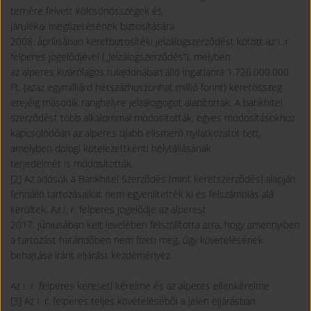
terhére felvett kölcsönösszegek és
járulékai megfizetésének biztosítására
2008. áprilisában keretbiztosítéki jelzálogszerződést kötött az I. r.
felperes jogelődjével („Jelzálogszerződés”), melyben
az alperes kizárólagos tulajdonában álló ingatlanra 1.726.000.000
Ft. (azaz egymilliárd hétszázhuszonhat millió forint) keretösszeg
erejéig második ranghelyre jelzálogjogot alapítottak. A bankhitel
szerződést több alkalommal módosították, egyes módosításokhoz
kapcsolódóan az alperes újabb elismerő nyilatkozatot tett,
amelyben dologi kötelezettkénti helytállásának
terjedelmét is módosították.
[2] Az adósok a Bankhitel Szerződés (mint keretszerződés) alapján
fennálló tartozásaikat nem egyenlítették ki és felszámolás alá
kerültek. Az I. r. felperes jogelődje az alperest
2017. júniusában kelt levelében felszólította arra, hogy amennyiben
a tartozást határidőben nem fizeti meg, úgy követelésének
behajtása iránt eljárást kezdeményez.
Az I. r. felperes kereseti kérelme és az alperes ellenkérelme
[3] Az I. r. felperes teljes követeléséből a jelen eljárásban