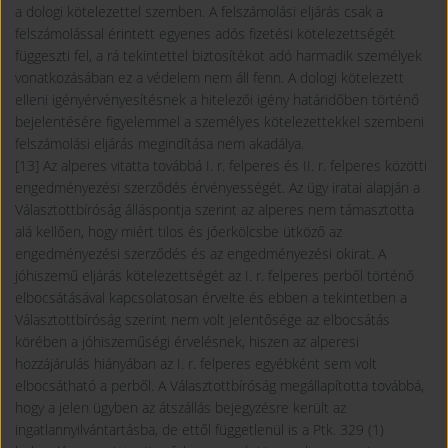
a dologi kötelezettel szemben. A felszámolási eljárás csak a
felszámolással érintett egyenes adós fizetési kötelezettségét
függeszti fel, a rá tekintettel biztosítékot adó harmadik személyek
vonatkozásában ez a védelem nem áll fenn. A dologi kötelezett
elleni igényérvényesítésnek a hitelezői igény határidőben történő
bejelentésére figyelemmel a személyes kötelezettekkel szembeni
felszámolási eljárás megindítása nem akadálya.
[13] Az alperes vitatta továbbá I. r. felperes és II. r. felperes közötti
engedményezési szerződés érvényességét. Az ügy iratai alapján a
Választottbíróság álláspontja szerint az alperes nem támasztotta
alá kellően, hogy miért tilos és jóerkölcsbe ütköző az
engedményezési szerződés és az engedményezési okirat. A
jóhiszemű eljárás kötelezettségét az I. r. felperes perből történő
elbocsátásával kapcsolatosan érvelte és ebben a tekintetben a
Választottbíróság szerint nem volt jelentősége az elbocsátás
körében a jóhiszeműségi érvelésnek, hiszen az alperesi
hozzájárulás hiányában az I. r. felperes egyébként sem volt
elbocsátható a perből. A Választottbíróság megállapította továbbá,
hogy a jelen ügyben az átszállás bejegyzésre került az
ingatlannyilvántartásba, de ettől függetlenül is a Ptk. 329 (1)