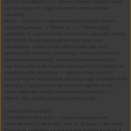
történő elbocsátása és a II. r. felperes önkéntes eljárásba lépése
nem lehetséges, és a jogutódlás rosszhiszemű eljárásnak
tekintendő.
[9] A II. r. felperes 2019 májusában engedményezési okiratot
nyújtott be, amely az I. r. felperes és a II. r. felperes között
keletkezett. Az engedményezési okirat szerint a követelés összege
250.000.000 Ft (azaz kettőszázötven millió forint) lejárt
tőkekövetelés, valamint a lejárt tőkekövetelés után 2016
decemberétől a Bankhitel Szerződésben szabályozott mértékű
késedelmi kamat követelés. A követelés biztosítékai között az
engedményezési okirat megjelöli a jelzálogul lekötött ingatlant. Az
engedményezési okiratban az I. r. felperes feltétel nélküli és
visszavonhatatlan hozzájárulását adta ahhoz, hogy a keretbiztosítéki
jelzálogjog a jogutód javára engedményezés jogcímén annak
eredeti ranghelyén bejegyzésre és ezzel egyidejűleg az I. r.
felperes, mint a jelzálog jogosultja, törlésre kerüljön.
A választottbíróság ítélete
[10] A Választottbíróság az I. r. felperes kereseti kérelmét
alaposnak találta és annak helyt adott. és az alperest, mint dologi
kötelezettet a kielégítési jog gyakorlásának tűrésére kötelezte. A