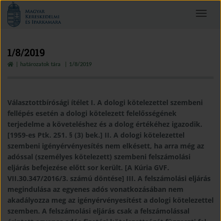
Magyar
Toggle
Kereskedelmi
navigat
és
Iparkamara
1/8/2019
határozatok tára
1/8/2019
Választottbírósági ítélet I. A dologi kötelezettel szembeni
fellépés esetén a dologi kötelezett felelősségének
terjedelme a követeléshez és a dolog értékéhez igazodik.
[1959-es Ptk. 251. § (3) bek.] II. A dologi kötelezettel
szembeni igényérvényesítés nem elkésett, ha arra még az
adóssal (személyes kötelezett) szembeni felszámolási
eljárás befejezése előtt sor került. [A Kúria GVF.
VII.30.347/2016/3. számú döntése] III. A felszámolási eljárás
megindulása az egyenes adós vonatkozásában nem
akadályozza meg az igényérvényesítést a dologi kötelezettel
szemben. A felszámolási eljárás csak a felszámolással