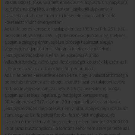
28.000.000 Ft tőke, valamint ennek 2014. augusztus 1. napjától a
teljesítés napjáig járó, a mindenkori jegybanki alapkamat 7
százalékponttal növelt mértékű késedelmi kamatait felölelő
követelést kívánt érvényesíteni.
Az I. r. felperes keresete jogalapjaként az 1959-esi Ptk. 251. § (1)
bekezdését, valamint 255. § (1) bekezdését jelölte meg, melynek
alapján a zálogjog érvényesítése bírósági határozat alapján,
végrehajtás útján történik. Miután a felek az alapul fekvő
jelzálogszerződésben a Pénz- és Tőkepiaci Állandó
Választottbíróság kizárólagos illetékességét kötötték ki, ezért az I.
r. felperes a Választottbíróság előtt pert indított.
Az I. r. felperes keresetlevelében kérte, hogy a Választottbíróság a
perindítás tényének a jelzálogul lekötött ingatlan tulajdoni lapjára
történő feljegyzése iránt az Inytv. 64. § (1) bekezdés e) pontja
alapján az illetékes ingatlanügy hatóságot keresse meg.
[4] Az alperes a 2017. október 20. napján kelt válasziratában a
Jelzálogszerződés megkötését nem vitatta. alperes nem vitatta azt
sem, hogy az I. r. felperesi fizetési felszólítást megkapta, de
számára érthetetlen volt, hogy a jelen perben követelt 28.000.000
Ft-ot (azaz huszonnyolcmillió forintot) sehol nem szerepeltette az I.
r. felperes. Az alperes arra hivatkozott, hogy az I. r. felperessel