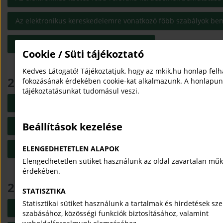
Az elektronikus kereskedelemre vonatkozó főbb szabályok be
(open in new window)
Digitális eszközök az e-közigazgatásban
Cookie / Süti tájékoztató
Kedves Látogató! Tájékoztatjuk, hogy az mkik.hu honlap fel
2020
fokozásának érdekében cookie-kat alkalmazunk. A honlapun
tájékoztatásunkat tudomásul veszi.
(open in new window)
Adóhatósági ellenőrzések tapasztalatai
Beállítások kezelése
(open in new window)
Adóváltozások
(open in new window)
Digitális eszközök az e-közigazgatásban
ELENGEDHETETLEN ALAPOK
Elengedhetetlen sütiket használunk az oldal zavartalan mű
érdekében.
2019
STATISZTIKA
Statisztikai sütiket használunk a tartalmak és hirdetések sz
(open in new window)
Adóhatósági ellenőrzések tapasztalatai
szabásához, közösségi funkciók biztosításához, valamint