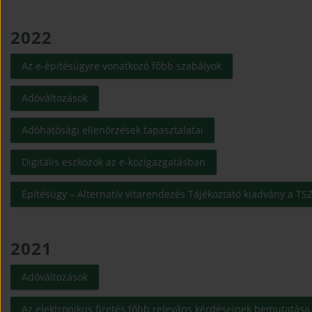
2022
(open in new wind
Az e-építésügyre vonatkozó főbb szabályok
(open in new window)
Adóváltozások
(open in new window)
Adóhatósági ellenőrzések tapasztalatai
(open in new window)
Digitális eszközök az e-közigazgatásban
Építésügy – Alternatív vitarendezés Tájékoztató kiadvány a TSZ
2021
(open in new window)
Adóváltozások
Az elektronikus fizetés főbb releváns kérdéseinek bemutatása