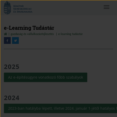
Magyar
Toggle
Kereskedelmi
navigat
és
Iparkamara
e-Learning Tudástár
gazdaság és vállalkozásfejlesztés
e-learning tudástár
2025
(open in new wind
Az e-építésügyre vonatkozó főbb szabályok
2024
2023-ban hatályba lépett, illetve 2024. január 1-jétől hatál