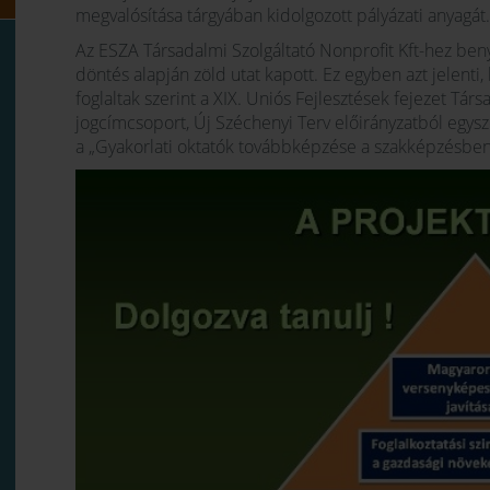
megvalósítása tárgyában kidolgozott pályázati anyagát.
Az ESZA Társadalmi Szolgáltató Nonprofit Kft-hez beny
döntés alapján zöld utat kapott. Ez egyben azt jelent
foglaltak szerint a XIX. Uniós Fejlesztések fejezet T
jogcímcsoport, Új Széchenyi Terv előirányzatból egysz
a „Gyakorlati oktatók továbbképzése a szakképzésbe