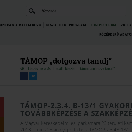
KERESÉS
ONTBAN A VÁLLALKOZÓ
BESZÁLLÍTÓI PROGRAM
TŐKEPROGRAM
VÁLLA
KÖZÉRDEKŰ ADAT
TÁMOP „dolgozva tanulj”
képzés, oktatás
duális képzés
támop „dolgozva tanulj”
TÁMOP-2.3.4. B-13/1 GYAKO
TOVÁBBKÉPZÉSE A SZAKKÉPZ
A Magyar Kereskedelmi és Iparkamara 23 területi kam
2013. június 06-án nyújtotta be a TÁMOP 2.3.4B-13/1 