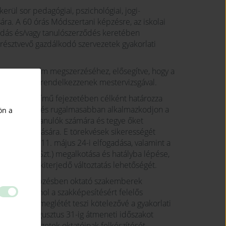
erül sor pedagógiai, pszichológiai, jogi-
ra. A 60 órás Módszertani képzésre, az iskolai
ás és/vagy tanulószerződés keretében
t résztvevő gazdálkodó szervezetek gyakorlati
sa a mestercím megszerzéséhez, elősegítve, hogy a
szakemberek rendelkezzenek mestervizsgával.
képzést!” című fejezetében célként határozza
minél jobban és rugalmasabban alkalmazkodjon a
ön a
t adjon a tanulók számára és tegye őket
andó megújítására. E törekvések sikerességét
koncepció 2011. május 24-i elfogadása, valamint a
ábbiakban: Szt.) megalkotása és hatályba lépése,
elemeire kiterjedő változtatás lehetőségét.
gyakorlati képzésben oktató szakemberek
l, továbbá ahol a szakképesítésért felelős
stervizsga meglétét teszi kötelezővé a gyakorlati
Szt. 2015. augusztus 31-ig átmeneti időszakot
ytató szervezetek oktatóinak felkészítését