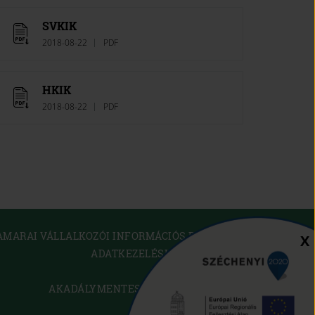
SVKIK
2018-08-22
PDF
HKIK
2018-08-22
PDF
(OPEN
AMARAI VÁLLALKOZÓI INFORMÁCIÓS RENDSZER
Sz
X
IN
ADATKEZELÉSI TÁJÉKOZTATÓ
NEW
WINDOW)
SÜTI SZABÁLYZAT
(OPEN
AKADÁLYMENTESÍTÉSI NYILATKOZAT
IN
KAPCSOLAT
NEW