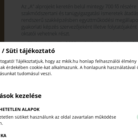
Az „A” alprojekt keretén belül mintegy 700 fő részére k
szakmódszertani és tanügyigazgatási ismeretek átadásá
rendszerű szakképzésben együttműködési megállapod
gyakorlati képzés szervezőjeként illetve folytatójakén
oktatói vehetnek részt.
A „B” alprojekt célja 3000 gyakorlati oktató támogatá
 / Süti tájékoztató
külső képzőhelyeken szakoktatói feladatokat ellátó 
A Kormány programjának a „Versenyképes oktatást és 
togató! Tájékoztatjuk, hogy az mkik.hu honlap felhasználói élmény
meg, hogy a végzett tanulók szakmai felkészültsége 
ak érdekében cookie-kat alkalmazunk. A honlapunk használatával 
gazdaság, a munkaerőpiac igényeihez, piacképes tudás
tásunkat tudomásul veszi.
képessé saját vállalkozás indítására, képzettségük áll
ösztönzi a szakképzési rendszer átalakításáról szóló 
2011. évi CLXXXVII. számú új szakképzési törvény (tov
tások kezelése
amely megteremtette a szakképzési rendszer lényeges 
HETETLEN ALAPOK
A reformintézkedések között található, hogy a külső 
esetében a korábbi 3 év gyakorlat helyett 5 évet vár e
tetlen sütiket használunk az oldal zavartalan működése
n.
miniszter kiadta a mestervizsga követelményeit, ott me
képzést folytató szervezetek gyakorlati oktatóinál. A 
IKA
engedélyez, mely időszak alatt a gyakorlati képzést fol