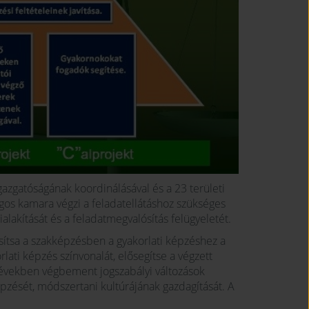
gazgatóságának koordinálásával és a 23 területi
ágos kamara végzi a feladatellátáshoz szükséges
ialakítását és a feladatmegvalósítás felügyeletét.
osítsa a szakképzésben a gyakorlati képzéshez a
rlati képzés színvonalát, elősegítse a végzett
években végbement jogszabályi változások
pzését, módszertani kultúrájának gazdagítását. A