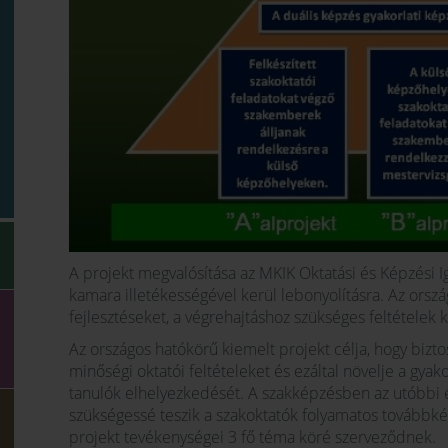
A projekt megvalósítása az MKIK Oktatási és Képzési I
kamara illetékességével kerül lebonyolításra. Az orsz
fejlesztéseket, a végrehajtáshoz szükséges feltételek k
Az országos hatókörű kiemelt projekt célja, hogy bizt
minőségi oktatói feltételeket és ezáltal növelje a gyako
tanulók elhelyezkedését. A szakképzésben az utóbbi 
szükségessé teszik a szakoktatók folyamatos továbbké
projekt tevékenységei 3 fő téma köré szerveződnek.