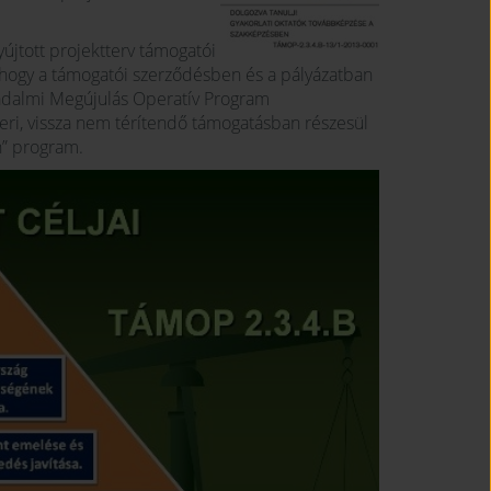
újtott projektterv támogatói
i, hogy a támogatói szerződésben és a pályázatban
ársadalmi Megújulás Operatív Program
eri, vissza nem térítendő támogatásban részesül
n” program.