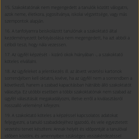
15. Szakoktatónak nem megengedett a tanulók között válogatni,
azok neme, életkora, jogosítványa, iskolai végzettsége, vagy más
szempontok alapján.
16. A tanfolyamra beiskolázott tanulónak a szakoktató által
kezdeményezett befolyásolása nem megengedett, ha azt abból a
célból teszi, hogy nála vezessen.
17. Az ügyfél képzését - kizáró okok hiányában -, a szakoktató
köteles elvállalni.
18. Az ügyfeleket a jelentkezés ill. az átvett vezetési kartonok
sorrendjében kell oktatni, kivéve, ha az ügyfél nem a sorrendben a
következő, hanem a szabad kapacitásban hátrább álló szakoktatót
választja. Ez utóbbi esetben a többi szakoktatónak nem szabad az
ügyfél választását megakadályozni, illetve erről a kiválasztásról
rosszalló véleményt kifejezni.
19. A szakoktató köteles a képzéssel kapcsolatos adatokat
feljegyezni, a tanuló szabadidejéhez igazodó, és vele egyeztetett
vezetési tervet készíteni. Annak helyét és időpontját a tanulóval
időben közölni, és amennyiben szükséges visszakérdezéssel