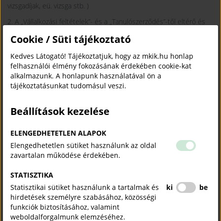
vizsgadíjak, eü. vizsga stb. )
2. A „Vállalkozási feltételek”- és a „Tanulószerződés”-től eltérő és
abban nem szereplő egyéb követelményeket támasztani a
Cookie / Süti tájékoztató
tanulóval szemben tisztességtelen és etikátlan.
Kedves Látogató! Tájékoztatjuk, hogy az mkik.hu honlap
3. Az Autósiskola tartsa tiszteletben az ügyfél személyiségi jogait,
felhasználói élmény fokozásának érdekében cookie-kat
és legyen tekintettel az érdekeire. Részére adjon meg minden
alkalmazunk. A honlapunk használatával ön a
olyan információt, amely az eredményes felkészüléséhez
tájékoztatásunkat tudomásul veszi.
szükséges.
Beállítások kezelése
VIII. Autósiskola és a közlekedési hatóság közötti viszony
ELENGEDHETETLEN ALAPOK
1. Az Autósiskola törekedjék arra, hogy munkájával, magatartásával
Elengedhetetlen sütiket használunk az oldal
erősítse a Közlekedési Felügyelet szakmai tekintélyét, a
zavartalan működése érdekében.
vizsgáztatás tisztasága iránti bizalmat.
STATISZTIKA
2. Az Autósiskola feladata, hogy munkájával és magatartásával ne
Statisztikai sütiket használunk a tartalmak és
ki
be
okozzon zavart a hatóság szakmai tevékenységében.
hirdetések személyre szabásához, közösségi
3. Az autósiskola adja meg a Közlekedési Felügyeletek
funkciók biztosításához, valamint
munkatársainak az elvi alapokon nyugvó tiszteletet. (Az alapelv az,
weboldalforgalmunk elemzéséhez.