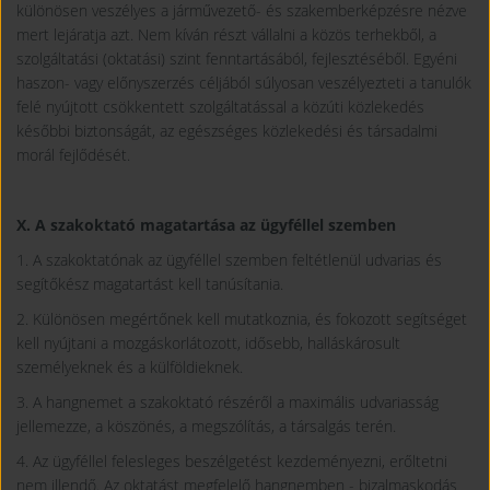
különösen veszélyes a járművezető- és szakemberképzésre nézve
mert lejáratja azt. Nem kíván részt vállalni a közös terhekből, a
szolgáltatási (oktatási) szint fenntartásából, fejlesztéséből. Egyéni
haszon- vagy előnyszerzés céljából súlyosan veszélyezteti a tanulók
felé nyújtott csökkentett szolgáltatással a közúti közlekedés
későbbi biztonságát, az egészséges közlekedési és társadalmi
morál fejlődését.
X. A szakoktató magatartása az ügyféllel szemben
1. A szakoktatónak az ügyféllel szemben feltétlenül udvarias és
segítőkész magatartást kell tanúsítania.
2. Különösen megértőnek kell mutatkoznia, és fokozott segítséget
kell nyújtani a mozgáskorlátozott, idősebb, halláskárosult
személyeknek és a külföldieknek.
3. A hangnemet a szakoktató részéről a maximális udvariasság
jellemezze, a köszönés, a megszólítás, a társalgás terén.
4. Az ügyféllel felesleges beszélgetést kezdeményezni, erőltetni
nem illendő. Az oktatást megfelelő hangnemben - bizalmaskodás