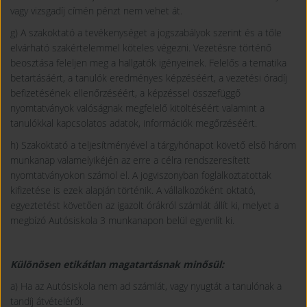
vagy vizsgadíj címén pénzt nem vehet át.
g) A szakoktató a tevékenységet a jogszabályok szerint és a tőle
elvárható szakértelemmel köteles végezni. Vezetésre történő
beosztása feleljen meg a hallgatók igényeinek. Felelős a tematika
betartásáért, a tanulók eredményes képzéséért, a vezetési óradíj
befizetésének ellenőrzéséért, a képzéssel összefüggő
nyomtatványok valóságnak megfelelő kitöltéséért valamint a
tanulókkal kapcsolatos adatok, információk megőrzéséért.
h) Szakoktató a teljesítményével a tárgyhónapot követő első három
munkanap valamelyikéjén az erre a célra rendszeresített
nyomtatványokon számol el. A jogviszonyban foglalkoztatottak
kifizetése is ezek alapján történik. A vállalkozóként oktató,
egyeztetést követően az igazolt órákról számlát állít ki, melyet a
megbízó Autósiskola 3 munkanapon belül egyenlít ki.
Különösen etikátlan magatartásnak minősül:
a) Ha az Autósiskola nem ad számlát, vagy nyugtát a tanulónak a
tandíj átvételéről.