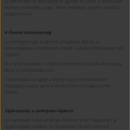
e) Amennyiben az Autósiskola az ügyfelet ért kárért a felelősségét
elismeri, törekedjék a jogos, illetve méltányos kárigény mielőbbi
kiegyenlítésére.
A fizetési kötelezettség
a) A tanfolyam vagy az igényelt szolgáltatás díját és az
ellenszolgáltatás kifizetésének módját a vállalási feltételekben kell
rögzíteni.
b) A tandíj beszedése céljából mindennemű erőszak alkalmazása,
illetve az önbíráskodás tilos.
c) Amennyiben az ügyfél a fizetést vagy a nyilatkozattételt
megtagadja a jogos igény érvényesítésére bírósághoz lehet
fordulni.
Tájékoztatás a tanfolyami díjakról
a) A tanfolyami árakat jól látható helyeken ki kell függeszteni az
ügyfélszolgálati irodában és részleteiben fel kell tüntetni a