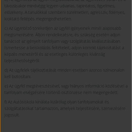
távozásakor mindvégig legyen udvarias, tapintatos, figyelmes,
előzékeny. A tanulókkal szembeni türelmetlen, agresszív, fölényes,
kioktató fellépés megengedhetetlen.
c) Az ügyintéző törekedjen az ügyfél igényeinek minél alaposabb
megismerésére. Álljon rendelkezésre, és szükség esetén adjon
tanácsot az igényelt tanfolyam vagy szolgáltatás kiválasztásában.
Ismertesse a beiskolázás feltételeit, adjon korrekt tájékoztatást a
képzés menetéről és az esetleges különleges kívánság
teljesíthetőségéről.
d) Az ügyfelek tájékoztatását minden esetben azonos színvonalon
kell biztosítani.
e) Az ügyfél megtévesztésével, vagy hiányos információ közlésével a
tanfolyam elvégzésére történő ösztönzése nem megengedett.
f) Az Autósiskola kínálata kizárólag olyan tanfolyamokat és
szolgáltatásokat tartalmazzon, amelyek teljesítésére, szervezésére
jogosult.