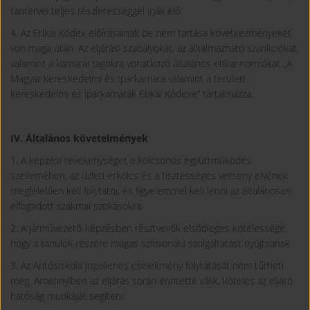
tantervei teljes részletességgel írják elő.
4. Az Etikai Kódex előírásainak be nem tartása következményeket
von maga után. Az eljárási szabályokat, az alkalmazható szankciókat,
valamint a kamarai tagokra vonatkozó általános etikai normákat „A
Magyar kereskedelmi és Iparkamara valamint a területi
kereskedelmi és iparkamarák Etikai Kódexe” tartalmazza.
IV. Általános követelmények
1. A képzési tevékenységet a kölcsönös együttműködés
szellemében, az üzleti erkölcs és a tisztességes verseny elvének
megfelelően kell folytatni, és figyelemmel kell lenni az általánosan
elfogadott szakmai szokásokra.
2. A járművezető-képzésben résztvevők elsődleges kötelessége,
hogy a tanulók részére magas színvonalú szolgáltatást nyújtsanak
3. Az Autósiskola jogellenes cselekmény folytatását nem tűrheti
meg. Amennyiben az eljárás során érintetté válik, köteles az eljáró
hatóság munkáját segíteni.