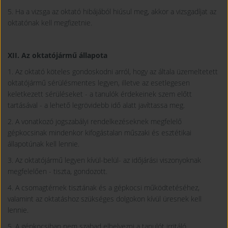
5. Ha a vizsga az oktató hibájából hiúsul meg, akkor a vizsgadíjat az
oktatónak kell megfizetnie.
XII. Az oktatójármű állapota
1. Az oktató köteles gondoskodni arról, hogy az általa üzemeltetett
oktatójármű sérülésmentes legyen, illetve az esetlegesen
keletkezett sérüléseket - a tanulók érdekeinek szem előtt
tartásával - a lehető legrövidebb idő alatt javíttassa meg.
2. A vonatkozó jogszabályi rendelkezéseknek megfelelő
gépkocsinak mindenkor kifogástalan műszaki és esztétikai
állapotúnak kell lennie.
3. Az oktatójármű legyen kívül-belül- az időjárási viszonyoknak
megfelelően - tiszta, gondozott.
4. A csomagtérnek tisztának és a gépkocsi működtetéséhez,
valamint az oktatáshoz szükséges dolgokon kívül üresnek kell
lennie.
5. A gépkocsiban nem szabad elhelyezni a tanulót irritáló,