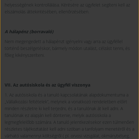
helyességének kontrollálása. Kérésére az ügyfelet segíteni kell az
elszámolás áttekintésében, ellenőrzésében.
A hálapénz (borravaló)
Nem megengedett a hálapénzt igényelni vagy arra az ügyféllel
történő beszélgetéskor, bármely módon utalást, célzást tenni, és
főleg kikényszeríteni.
VII. Az autósiskola és az ügyfél viszonya
1. Az autósiskola és a tanuló kapcsolatának alapdokumentuma a
„Vállalkozási feltételek”, melynek a vonatkozó rendeletben előírt
minden részletre ki kell terjedni, és a tanulónak át kell adni. A
tanulónak ez alapján kell döntenie, melyik autósiskola a
legmegfelelőbb számára. A tanuló jelentkezésekor ezen túlmenően
részletes tájékoztatást kell adni szóban a tanfolyam menetéről és a
várható valamennyi költségről ( pl. orvosi vizsgálat, okmánybélyeg,