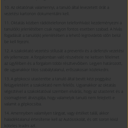
10. Az oktatónak valamennyi, a tanuló által levezetett órát a
vezetési kartonon dokumentálni kell.
11. Oktatás közben rádiótelefonon telefonhívást kezdeményezni a
tanuló(k) jelenlétében csak nagyon fontos esetben szabad. A hívás
fogadását a tanuló(k) jelenlétében a lehető legrövidebb időn belül
be kell fejezni.
12. A szakoktató vezetési stílusát a preventív és a defenzív vezetési
elv jellemezze. A forgalomban való részvétele ne keltsen félelmet
az ügyfélben és a forgalom többi résztvevőiben. Legyen határozott,
de ugyanakkor tilos szabálytalanul, erőszakosan közlekedni.
13. A gépkocsi utasterébe a tanuló által bevitt kézi poggyász
felügyeletéért a szakoktató nem felelős. Ugyanakkor az oktatás
végeztével a szakoktatóval szemben elvárás, hogy az utasteret és a
csomagteret átvizsgálja, hogy valamelyik tanuló nem felejtett-e
valamit a gépkocsiba.
14. Amennyiben valamilyen tárgyat, vagy értéket talál, akkor
haladéktalanul értesítenie kell az Autósiskolát, és ott soron kívül
köteles leadni azt.