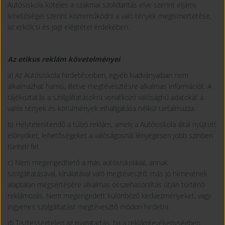
Autósiskola köteles a szakmai szolidaritás elve szerint eljárni,
lehetőségei szerint közreműködni a való tények megismertetése,
az erkölcsi és jogi elégtétel érdekében.
Az etikus reklám követelményei
a) Az Autósiskola hirdetéseiben, egyéb kiadványaiban nem
alkalmazhat hamis, illetve megtévesztésre alkalmas információt. A
tájékoztatás a szolgáltatásokra vonatkozó valósághű adatokat a
valós tények és körülmények elhallgatása nélkül tartalmazza.
b) Helytelenítendő a túlzó reklám, amely a Autósiskola által nyújtott
előnyöket, lehetőségeket a valóságosnál lényegesen jobb színben
tünteti fel.
c) Nem megengedhető a más autósiskolával, annak
szolgáltatásával, kínálatával való megtévesztő, más jó hírnevének
alaptalan megsértésére alkalmas összehasonlítás útján történő
reklámozás. Nem megengedett különböző kedvezményeket, vagy
ingyenes szolgáltatást megtévesztő módon hirdetni.
d) Tisztességtelen az magatartás, ha a reklámtevékenységben