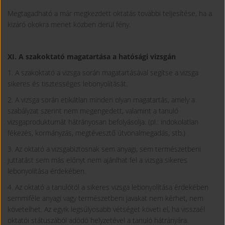
Megtagadható a már megkezdett oktatás további teljesítése, ha a
kizáró okokra menet közben derül fény.
XI. A szakoktató magatartása a hatósági vizsgán
1. A szakoktató a vizsga során magatartásával segítse a vizsga
sikeres és tisztességes lebonyolítását.
2. A vizsga során etikátlan minden olyan magatartás, amely a
szabályzat szerint nem megengedett, valamint a tanuló
vizsgaproduktumát hátrányosan befolyásolja. (pl.: indokolatlan
fékezés, kormányzás, megtévesztő útvonalmegadás, stb.)
3. Az oktató a vizsgabiztosnak sem anyagi, sem természetbeni
juttatást sem más előnyt nem ajánlhat fel a vizsga sikeres
lebonyolítása érdekében.
4. Az oktató a tanulótól a sikeres vizsga lebonyolítása érdekében
semmiféle anyagi vagy természetbeni javakat nem kérhet, nem
követelhet. Az egyik legsúlyosabb vétséget követi el, ha visszaél
oktatói státuszából adódó helyzetével a tanuló hátrányára.