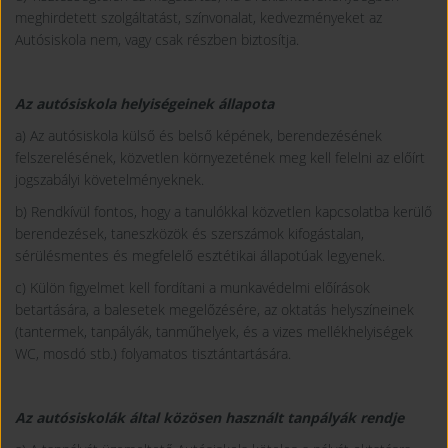
meghirdetett szolgáltatást, színvonalat, kedvezményeket az
Autósiskola nem, vagy csak részben biztosítja.
Az autósiskola helyiségeinek állapota
a) Az autósiskola külső és belső képének, berendezésének
felszerelésének, közvetlen környezetének meg kell felelni az előírt
jogszabályi követelményeknek.
b) Rendkívül fontos, hogy a tanulókkal közvetlen kapcsolatba kerülő
berendezések, taneszközök és szerszámok kifogástalan,
sérülésmentes és megfelelő esztétikai állapotúak legyenek.
c) Külön figyelmet kell fordítani a munkavédelmi előírások
betartására, a balesetek megelőzésére, az oktatás helyszíneinek
(tantermek, tanpályák, tanműhelyek, és a vizes mellékhelyiségek
WC, mosdó stb.) folyamatos tisztántartására.
Az autósiskolák által közösen használt tanpályák rendje