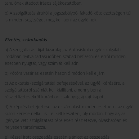
tanulónak átadott írásos tájékoztatóban.
b) A szolgáltatás árairól a jogszabályból fakadó kötelezettségen túl
is minden segítséget meg kell adni az ügyfélnek.
Fizetés, számlaadás
a) A szolgáltatás díját kizárólag az Autósiskola ügyfélszolgálati
irodában nyitva tartási időben szabad befizetni és erről minden
esetben nyugtát, vagy számlát kell adni.
b) Pótóra vásárlás esetén hasonló módon kell eljárni.
c) Az oktatás (szolgáltatás) befejezésével, az ügyfél kérésére, a
szolgáltatásról számlát kell kiállítani, amennyiben a
részletfizetésekről korábban csak nyugtá(ka)t kapott.
d) A képzés befejeztével az elszámolást minden esetben - az ügyfél
külön kérése nélkül is - el kell készíteni, oly módon, hogy az, az
igénybe vett szolgáltatást tételesen részletezve, olvashatóan és
helyesen tartalmazza.
e) Kézzel írott összeadás esetén ajánlott az összeadás