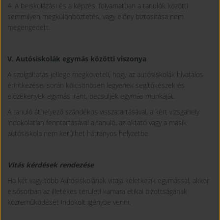
4. A beiskolázási és a képzési folyamatban a tanulók közötti
semmilyen megkülönböztetés, vagy előny biztosítása nem
megengedett.
V. Autósiskolák egymás közötti viszonya
A szolgáltatás jellege megköveteli, hogy az autósiskolák hivatalos
érintkezései során kölcsönösen legyenek segítőkészek és
előzékenyek egymás iránt, becsüljék egymás munkáját.
A tanuló áthelyező szándékos visszatartásával, a kért vizsgahely
indokolatlan fenntartásával a tanuló, az oktató vagy a másik
autósiskola nem kerülhet hátrányos helyzetbe.
Vitás kérdések rendezése
Ha két vagy több Autósiskolának vitája keletkezik egymással, akkor
elsősorban az illetékes területi kamara etikai bizottságának
közreműködését indokolt igénybe venni.