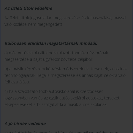
Az üzleti titok védelme
Az üzleti titok jogosulatlan megszerezése és felhasználása, mással
való közlése nem megengedett.
Különösen etikátlan magatartásnak minősül:
a) más Autósiskola által beiskolázott tanulók névsorának
megszerzése a saját ügyfélkör bővítése céljából;
b) a másik képzőszerv képzési- módszereinek, terveinek, adatainak,
technológiájának illegális megszerzése és annak saját célokra való
felhasználása;
c) ha a szakoktató több autósiskolánál is szerződéses
jogviszonyban van és az egyik autósiskoláról adatokat, terveket,
elképzeléseket stb. szolgáltat ki a másik autósiskolának.
A jó hírnév védelme
a) Az Autósiskolák egymás jó hírnevét semmilyen módon nem