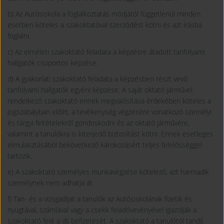
b) Az Autósiskola a foglalkoztatás módjától függetlenül minden
esetben köteles a szakoktatóval szerződést kötni és azt írásba
foglalni.
c) Az elméleti szakoktató feladata a képzésre átadott tanfolyami
hallgatók csoportos képzése.
d) A gyakorlati szakoktató feladata a képzésben részt vevő
tanfolyami hallgatók egyéni képzése. A saját oktató járművel
rendelkező szakoktató ennek megvalósítása érdekében köteles a
jogszabályban előírt, a tevékenység végzésére vonatkozó személyi
és tárgyi feltételekről gondoskodni és az oktató járművére,
valamint a tanulókra is kiterjedő biztosítást kötni. Ennek esetleges
elmulasztásából bekövetkező károkozásért teljes felelősséggel
tartozik.
e) A szakoktató személyes munkavégzése kötelező, azt harmadik
személynek nem adhatja át.
f) Tan- és a vizsgadíjat a tanulók az Autósiskolának fizetik és
nyugtával, számlával vagy a csekk feladóvevényével igazolják a
szakoktató felé a díj befizetését. A szakoktató a tanulótól tandíj