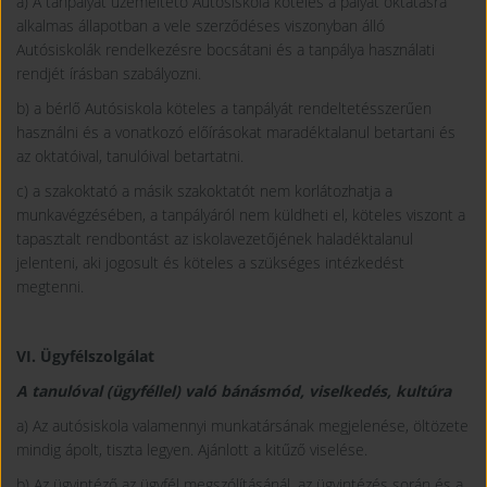
a) A tanpályát üzemeltető Autósiskola köteles a pályát oktatásra
alkalmas állapotban a vele szerződéses viszonyban álló
Autósiskolák rendelkezésre bocsátani és a tanpálya használati
rendjét írásban szabályozni.
b) a bérlő Autósiskola köteles a tanpályát rendeltetésszerűen
használni és a vonatkozó előírásokat maradéktalanul betartani és
az oktatóival, tanulóival betartatni.
c) a szakoktató a másik szakoktatót nem korlátozhatja a
munkavégzésében, a tanpályáról nem küldheti el, köteles viszont a
tapasztalt rendbontást az iskolavezetőjének haladéktalanul
jelenteni, aki jogosult és köteles a szükséges intézkedést
megtenni.
VI. Ügyfélszolgálat
A tanulóval (ügyféllel) való bánásmód, viselkedés, kultúra
a) Az autósiskola valamennyi munkatársának megjelenése, öltözete
mindig ápolt, tiszta legyen. Ajánlott a kitűző viselése.
b) Az ügyintéző az ügyfél megszólításánál, az ügyintézés során és a