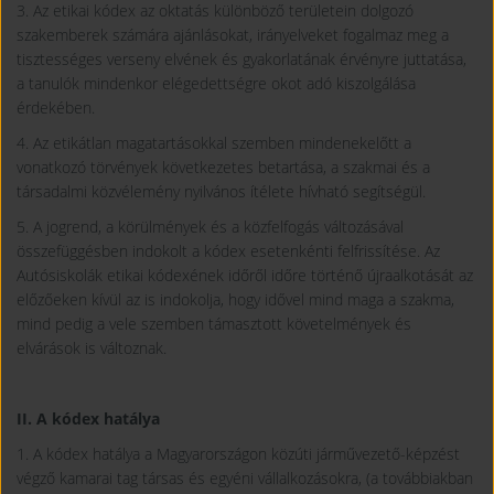
3. Az etikai kódex az oktatás különböző területein dolgozó
szakemberek számára ajánlásokat, irányelveket fogalmaz meg a
tisztességes verseny elvének és gyakorlatának érvényre juttatása,
a tanulók mindenkor elégedettségre okot adó kiszolgálása
érdekében.
4. Az etikátlan magatartásokkal szemben mindenekelőtt a
vonatkozó törvények következetes betartása, a szakmai és a
társadalmi közvélemény nyilvános ítélete hívható segítségül.
5. A jogrend, a körülmények és a közfelfogás változásával
összefüggésben indokolt a kódex esetenkénti felfrissítése. Az
Autósiskolák etikai kódexének időről időre történő újraalkotását az
előzőeken kívül az is indokolja, hogy idővel mind maga a szakma,
mind pedig a vele szemben támasztott követelmények és
elvárások is változnak.
II. A kódex hatálya
1. A kódex hatálya a Magyarországon közúti járművezető-képzést
végző kamarai tag társas és egyéni vállalkozásokra, (a továbbiakban