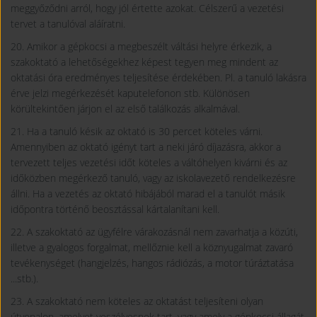
meggyőződni arról, hogy jól értette azokat. Célszerű a vezetési
tervet a tanulóval aláíratni.
20. Amikor a gépkocsi a megbeszélt váltási helyre érkezik, a
szakoktató a lehetőségekhez képest tegyen meg mindent az
oktatási óra eredményes teljesítése érdekében. Pl. a tanuló lakásra
érve jelzi megérkezését kaputelefonon stb. Különösen
körültekintően járjon el az első találkozás alkalmával.
21. Ha a tanuló késik az oktató is 30 percet köteles várni.
Amennyiben az oktató igényt tart a neki járó díjazásra, akkor a
tervezett teljes vezetési időt köteles a váltóhelyen kivárni és az
időközben megérkező tanuló, vagy az iskolavezető rendelkezésre
állni. Ha a vezetés az oktató hibájából marad el a tanulót másik
időpontra történő beosztással kártalanítani kell.
22. A szakoktató az ügyfélre várakozásnál nem zavarhatja a közúti,
illetve a gyalogos forgalmat, mellőznie kell a köznyugalmat zavaró
tevékenységet (hangjelzés, hangos rádiózás, a motor túráztatása
...stb.).
23. A szakoktató nem köteles az oktatást teljesíteni olyan
útvonalon, amelyet veszélyesnek tart, vagy amely a gépkocsi állagát