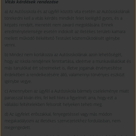
Vitás kérdések rendezése
a) Az Autósiskola és az ügyfél közötti vita esetén az Autósiskolának
törekedni kell a vitás kérdés mindkét felet kielégítő gyors, és a
képzés rendjét, menetét nem zavaró megoldására. Ennek
eredménytelensége esetén indokolt az illetékes területi kamara
mellett működő Békéltető Testület közreműködését igénybe
venni.
b) Mindez nem korlátozza az Autósiskolának azon lehetőségét,
hogy az iskola rendjének fenntartása, ideértve a munkavállalókat és
más tanulókat ért sérelmeket is, illetve jogainak érvényesítése
érdekében a rendelkezésére álló, valamennyi törvényes eszközt
igénybe vegye.
c) Amennyiben az ügyfél a Autósiskola bármely cselekménye miatt
panasszal kíván élni, fel kell hívni a figyelmét arra, hogy ezt a
vállalási feltételekben felsorolt helyeken teheti meg.
d) Az ügyfelet erőszakkal, fenyegetéssel vagy más módon
megakadályozni az illetékes szervezetekhez fordulásban, nem
megengedett.