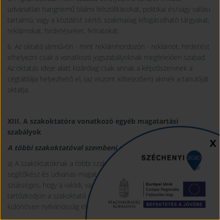
udvariatlan hangnemű tilalmi felszólításokat, politikai és/vagy vallási
tartalmú, vagy a közízlést sértő, szakmailag kifogásolható tárgyakat,
reklámokat, hirdetéseket, feliratokat.
6. Az oktató járművön - mint reklámhordozón - reklámot, hirdetést
elhelyezni csak a vonatkozó jogszabályoknak megfelelően szabad.
Az oktatás ideje alatt kizárólag csak annak a képzőszervnek a
cégtáblája helyezhető el, (az viszont kötelezően) akinek a tanulóját
oktatja.
XIII. A szakoktatóra vonatkozó egyéb magatartási
szabályok
Sz
X
A többi szakoktatóval szembeni magatartás
a) A szakoktatóknak a többi szakoktatóval szemben együttműködő,
segítőkész és udvarias magatartást kell tanúsítania. Feltétlenül
szükséges, hogy a valódi, vagy a vélt sérelem esetén is
tartózkodjon a szakoktató a durva szóváltástól, magatartástól,
különösen nyilvánosság előtt.