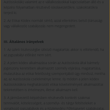
Autósiskolák) valamint az e vállalkozásokkal kapcsolatban álló és a
képzési folyamatban résztvevő iskolavezetőkre, szakoktatókra
terjed ki.
2. Az Etikai Kódex normáit sértő, azzal ellentétes belső (társasági
vagy vállalkozói) szabályozás nem megengedett.
III. Általános irányelvek
1. Az üzleti tisztességbe ütköző magatartás akkor is elítélendő, ha
az jogszabályi előírást nem sért.
2. A jelen kódex alkalmazása során az Autósiskola által bármely
jogviszony keretében alkalmazott személy eljárása, magatartása,
mulasztása az etikai felelősség szempontjából úgy minősül, mintha
az, az Autósiskola cselekménye lenne. Ily módon a jelen kódex
Autósiskolákra meghatározott etikai követelményeit alkalmazottai
tekintetében is értelmezni, illetve alkalmazni kell.
3. A járművezető-képzésben résztvevők konkrét szakmai
tennivalóit, kötelességeit, a személyi- és tárgyi feltételeket a
vonatkozó jogszabályok és a Közlekedési Főfelügyelet szabályzatai,