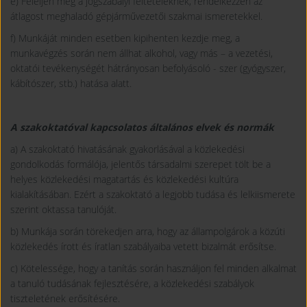
e) Feleljen meg a jogszabályi feltételeknek, rendelkezzen az
átlagost meghaladó gépjárművezetői szakmai ismeretekkel.
f) Munkáját minden esetben kipihenten kezdje meg, a
munkavégzés során nem állhat alkohol, vagy más – a vezetési,
oktatói tevékenységét hátrányosan befolyásoló - szer (gyógyszer,
kábítószer, stb.) hatása alatt.
A szakoktatóval kapcsolatos általános elvek és normák
a) A szakoktató hivatásának gyakorlásával a közlekedési
gondolkodás formálója, jelentős társadalmi szerepet tölt be a
helyes közlekedési magatartás és közlekedési kultúra
kialakításában. Ezért a szakoktató a legjobb tudása és lelkiismerete
szerint oktassa tanulóját.
b) Munkája során törekedjen arra, hogy az állampolgárok a közúti
közlekedés írott és íratlan szabályaiba vetett bizalmát erősítse.
c) Kötelessége, hogy a tanítás során használjon fel minden alkalmat
a tanuló tudásának fejlesztésére, a közlekedési szabályok
tiszteletének erősítésére.