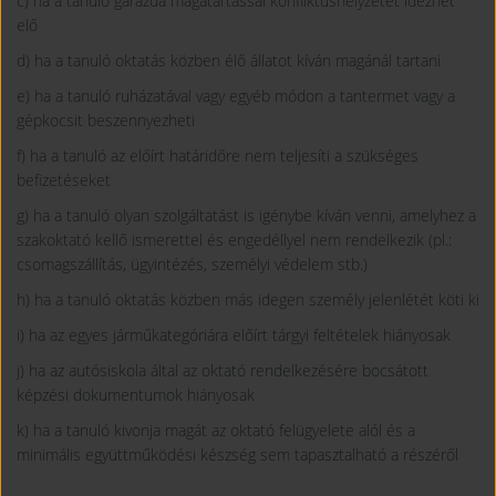
c) ha a tanuló garázda magatartással konfliktushelyzetet idézhet
elő
d) ha a tanuló oktatás közben élő állatot kíván magánál tartani
e) ha a tanuló ruházatával vagy egyéb módon a tantermet vagy a
gépkocsit beszennyezheti
f) ha a tanuló az előírt határidőre nem teljesíti a szükséges
befizetéseket
g) ha a tanuló olyan szolgáltatást is igénybe kíván venni, amelyhez a
szakoktató kellő ismerettel és engedéllyel nem rendelkezik (pl.:
csomagszállítás, ügyintézés, személyi védelem stb.)
h) ha a tanuló oktatás közben más idegen személy jelenlétét köti ki
i) ha az egyes járműkategóriára előírt tárgyi feltételek hiányosak
j) ha az autósiskola által az oktató rendelkezésére bocsátott
képzési dokumentumok hiányosak
k) ha a tanuló kivonja magát az oktató felügyelete alól és a
minimális együttműködési készség sem tapasztalható a részéről