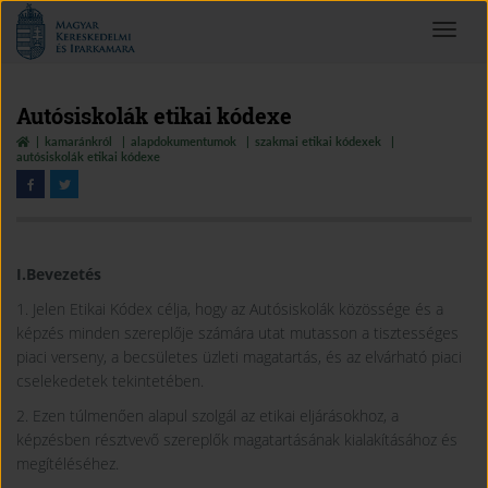
Magyar
Toggle
Kereskedelmi
navigat
és
Iparkamara
Autósiskolák etikai kódexe
kamaránkról
alapdokumentumok
szakmai etikai kódexek
autósiskolák etikai kódexe
I.Bevezetés
1. Jelen Etikai Kódex célja, hogy az Autósiskolák közössége és a
képzés minden szereplője számára utat mutasson a tisztességes
piaci verseny, a becsületes üzleti magatartás, és az elvárható piaci
cselekedetek tekintetében.
2. Ezen túlmenően alapul szolgál az etikai eljárásokhoz, a
képzésben résztvevő szereplők magatartásának kialakításához és
megítéléséhez.