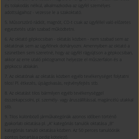
és tolakodás nélkül, alkalmazkodva az ügyfél személyes
adottságaihoz - vezesse le a szakoktató.
5. Műsorszóró rádiót, magnót, CD-t csak az ügyféllel való előzetes
egyeztetés után szabad működtetni.
6. Az oktató gépkocsiban - oktatás közben - nem szabad sem az
oktatónak sem az ügyfélnek dohányozni. Amennyiben az oktató a
szünetben sem szeretné, hogy az ügyfél rágyújtson a gépkocsiban,
akkor az erre utaló piktogramot helyezze el műszerfalon és a
gépkocsi ablakán.
7. Az oktatónak az oktatás közben egyéb tevékenységet folytatni
tilos! Pl. étkezés, újságolvasás, rejtvényfejtés stb.
8. Az oktatást tilos bármilyen egyéb tevékenységgel
összekapcsolni, pl. személy- vagy áruszállítással, magáncélú utakkal
stb.
9. Tilos különböző járműkategóriák azonos időben történő
gyakorlati oktatása pl. „A” kategóriás tanulók oktatása „B”
kategóriás tanuló oktatása közben. Az 50 perces tanulóórák
pontos betartása pedig kötelező.