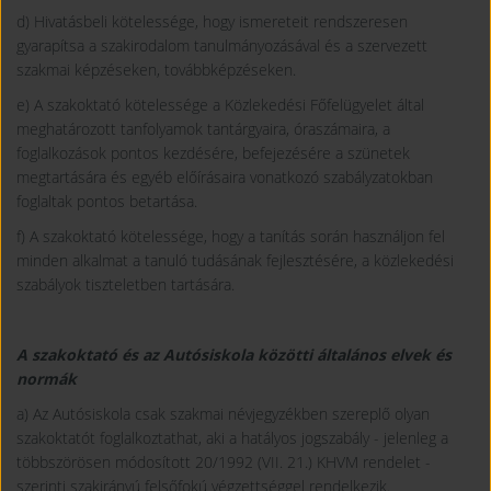
d) Hivatásbeli kötelessége, hogy ismereteit rendszeresen
gyarapítsa a szakirodalom tanulmányozásával és a szervezett
szakmai képzéseken, továbbképzéseken.
e) A szakoktató kötelessége a Közlekedési Főfelügyelet által
meghatározott tanfolyamok tantárgyaira, óraszámaira, a
foglalkozások pontos kezdésére, befejezésére a szünetek
megtartására és egyéb előírásaira vonatkozó szabályzatokban
foglaltak pontos betartása.
f) A szakoktató kötelessége, hogy a tanítás során használjon fel
minden alkalmat a tanuló tudásának fejlesztésére, a közlekedési
szabályok tiszteletben tartására.
A szakoktató és az Autósiskola közötti általános elvek és
normák
a) Az Autósiskola csak szakmai névjegyzékben szereplő olyan
szakoktatót foglalkoztathat, aki a hatályos jogszabály - jelenleg a
többszörösen módosított 20/1992 (VII. 21.) KHVM rendelet -
szerinti szakirányú felsőfokú végzettséggel rendelkezik.