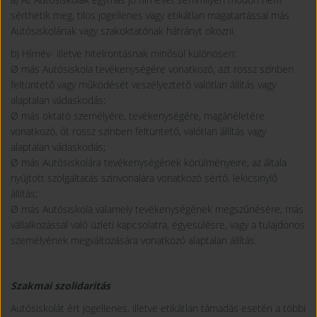
sérthetik meg, tilos jogellenes vagy etikátlan magatartással más
Autósiskolának vagy szakoktatónak hátrányt okozni.
b) Hírnév- illetve hitelrontásnak minősül különösen:
Ø más Autósiskola tevékenységére vonatkozó, azt rossz színben
feltüntető vagy működését veszélyeztető valótlan állítás vagy
alaptalan vádaskodás;
Ø más oktató személyére, tevékenységére, magánéletére
vonatkozó, őt rossz színben feltüntető, valótlan állítás vagy
alaptalan vádaskodás;
Ø más Autósiskolára tevékenységének körülményeire, az általa
nyújtott szolgáltatás színvonalára vonatkozó sértő, lekicsinylő
állítás;
Ø más Autósiskola valamely tevékenységének megszűnésére, más
vállalkozással való üzleti kapcsolatra, egyesülésre, vagy a tulajdonos
személyének megváltozására vonatkozó alaptalan állítás.
Szakmai szolidaritás
Autósiskolát ért jogellenes, illetve etikátlan támadás esetén a többi