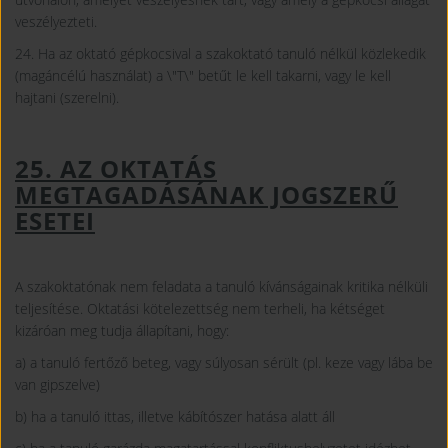
veszélyezteti.
24. Ha az oktató gépkocsival a szakoktató tanuló nélkül közlekedik
(magáncélú használat) a \"T\" betűt le kell takarni, vagy le kell
hajtani (szerelni).
25. AZ OKTATÁS
MEGTAGADÁSÁNAK JOGSZERŰ
ESETEI
A szakoktatónak nem feladata a tanuló kívánságainak kritika nélküli
teljesítése. Oktatási kötelezettség nem terheli, ha kétséget
kizáróan meg tudja állapítani, hogy:
a) a tanuló fertőző beteg, vagy súlyosan sérült (pl. keze vagy lába be
van gipszelve)
b) ha a tanuló ittas, illetve kábítószer hatása alatt áll