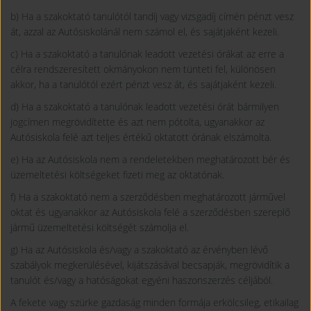
b) Ha a szakoktató tanulótól tandíj vagy vizsgadíj címén pénzt vesz
át, azzal az Autósiskolánál nem számol el, és sajátjaként kezeli.
c) Ha a szakoktató a tanulónak leadott vezetési órákat az erre a
célra rendszeresített okmányokon nem tünteti fel, különösen
akkor, ha a tanulótól ezért pénzt vesz át, és sajátjaként kezeli.
d) Ha a szakoktató a tanulónak leadott vezetési órát bármilyen
jogcímen megrövidítette és azt nem pótolta, ugyanakkor az
Autósiskola felé azt teljes értékű oktatott órának elszámolta.
e) Ha az Autósiskola nem a rendeletekben meghatározott bér és
üzemeltetési költségeket fizeti meg az oktatónak.
f) Ha a szakoktató nem a szerződésben meghatározott járművel
oktat és ugyanakkor az Autósiskola felé a szerződésben szereplő
jármű üzemeltetési költségét számolja el.
g) Ha az Autósiskola és/vagy a szakoktató az érvényben lévő
szabályok megkerülésével, kijátszásával becsapják, megrövidítik a
tanulót és/vagy a hatóságokat egyéni haszonszerzés céljából.
A fekete vagy szürke gazdaság minden formája erkölcsileg, etikailag