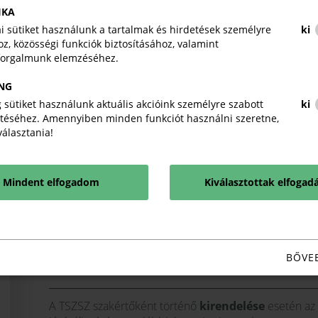
A TSZSZ eljárásának legfőbb célja az elhúzódó elszám
IKA
szakvélemény elkészítésének
határideje 30 nap
, ami 
kai sütiket használunk a tartalmak és hirdetések személyre
ki
meghosszabbítható,
így 60 napon belül minden esetben
z, közösségi funkciók biztosításához, valamint
forgalmunk elemzéséhez.
A TSZSZ eljárása díjköteles.
A szakértői díjat a kérel
NG
elkülönített 10300002-20373432-71003285 számú als
 sütiket használunk aktuális akcióink személyre szabott
ki
téséhez. Amennyiben minden funkciót használni szeretne,
iválasztania!
2025. január 1-jétől a szakértői eljárási díj mé
bruttó értékének 3 %-a
, minimum bruttó 200 00
Mindent elfogadom
Kiválasztottak elfogad
Elektronikus kérelem befogadó rendszerünkön az űrla
követően egyetlen kattintással lehet kérelmezni a Telje
(o
Kérelem beadása a kérelem befogadási rendszeren
BŐVE
A TSZSZ szakértőként történő
kirendelése
esetén az