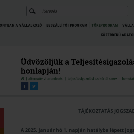
KERESÉS
ONTBAN A VÁLLALKOZÓ
BESZÁLLÍTÓI PROGRAM
TŐKEPROGRAM
VÁLLA
KÖZÉRDEKŰ ADAT
Üdvözöljük a Teljesítésigazolá
honlapján!
alternatív vitarendezés
teljesítésigazolási szakértői szerv
bemuta
TÁJÉKOZTATÁS JOGSZA
A 2025. január hó 1. napján hatályba lépett jo