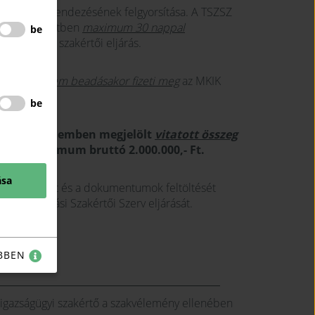
olási viták rendezésének felgyorsítása. A TSZSZ
indokolt esetben
maximum 30 nappal
be
 lezárul a szakértői eljárás.
mező a kérelem beadásakor fizeti meg
az MKIK
zámlájára.
be
rtéke a kérelemben megjelölt
vitatott összeg
0 Ft, maximum bruttó 2.000.000,- Ft.
ása
p kitöltését és a dokumentumok feltöltését
sítésigazolási Szakértői Szerv eljárását.
pen in new window)
BBEN
 igazságügyi szakértő a szakvélemény ellenében