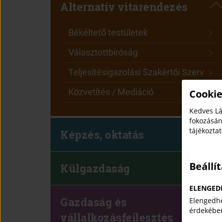
Alternatív vitarendezés
Békéltető testületek
Választottbíróság
Teljesítésigazolási Szakértői Szerv
Közvetítés / Mediáció
Cookie
Kedves Lá
fokozásán
tájékozta
Képzés, oktatás
Beállí
Külgazdaság
ELENGED
Gazdaság és
Elengedhe
érdekébe
vállalkozásfejlesztés