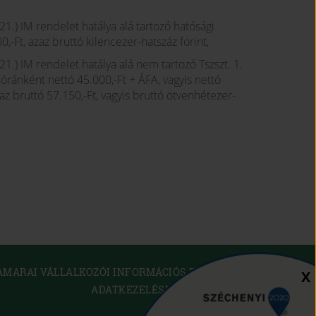
 21.) IM rendelet hatálya alá tartozó hatósági
-Ft, azaz bruttó kilencezer-hatszáz forint,
 21.) IM rendelet hatálya alá nem tartozó Tszszt. 1.
óránként nettó 45.000,-Ft + ÁFA, vagyis nettó
az bruttó 57.150,-Ft, vagyis bruttó ötvenhétezer-
(OPEN
AMARAI VÁLLALKOZÓI INFORMÁCIÓS RENDSZER
Sz
X
IN
ADATKEZELÉSI TÁJÉKOZTATÓ
NEW
WINDOW)
SÜTI SZABÁLYZAT