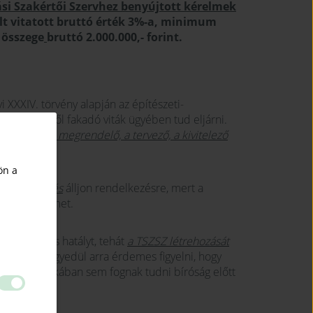
ási Szakértői Szervhez benyújtott kérelmek
ölt vitatott bruttó érték 3%-a, minimum
s összege
bruttó 2.000.000,- forint.
i XXXIV. törvény alapján az építészeti-
eljesítéséből fakadó viták ügyében tud eljárni.
sát kérheti
a megrendelő, a tervező, a kivitelező
ön a
eli szerződés
álljon rendelkezésre, mert a
 be a kérelmet.
zamenőleges hatályt, tehát
a TSZSZ létrehozását
 indítani
. Egyedül arra érdemes figyelni, hogy
emény birtokában sem fognak tudni bíróság előtt