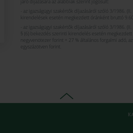
járó díjazására az alábbiak szerint jogosult:
- az igazságügyi szakértők díjazásáról szóló 3/1986. (II.
kirendelések esetén megkezdett óránként bruttó 9.600,
- az igazságügyi szakértők díjazásáról szóló 3/1986. (II.
§ (6) bekezdés szerinti kirendelés esetén megkezdett 
negyvenötezer forint + 27 % általános forgalmi adó, az
egyszázötven forint.
K