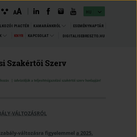
instagram megnyitása
(open in new window)
youtube megnyitása
(open in new window)
linkedin megnyitása
(open in new window)
facebook megnyitása
(open in new window)
Kontraszt
A
Betűméret
A
nézet
HU
változtatása
LKOZÓI PIACTÉR
KAMARÁNKRÓL
ESEMÉNYNAPTÁR
OK
KNYR
KAPCSOLAT
DIGITALISEBRESZTO.HU
(OPEN
(OPEN IN NEW WINDOW)
IN
NEW
WINDOW)
si Szakértői Szerv
tkozás
üdvözöljük a teljesítésigazolási szakértői szerv honlapján!
BÁLY-VÁLTOZÁSRÓL
gszabály-változásra figyelemmel
a 2025.