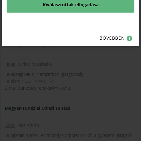
Kiválasztottak elfogadása
Magyar-Szaúdi Üzleti Tanács
Elnök
: Kárpáti Péter
BŐVEBBEN
MVM Egi Zrt., vezérigazgató
Titkár
: Turkovics Rebeka
Titkárság: MKIK, Nemzetközi Igazgatóság
Telefon: + 36 1 474 5177
E-mail: turkovics.rebeka@mkik.hu
Magyar-Tunéziai Üzleti Tanács
Elnök
: Kiss Adrián
Hungarian Water Technology Corporation Kft., ügyvezető igazgató