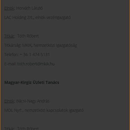
Elnök
: Horváth László
LAC Holding Zrt., elnök-vezérigazgató
Titkár
: Tóth Róbert
Titkárság: MKIK, Nemzetközi Igazgatóság
Telefon: + 36 1 474 5131
E-mail:
toth.robert@mkik.hu
Magyar-Kirgiz Üzleti Tanács
Elnök
: Bácsi-Nagy András
MOL Nyrt., nemzetközi kapcsolatok igazgató
Titkár
: Tóth Róbert