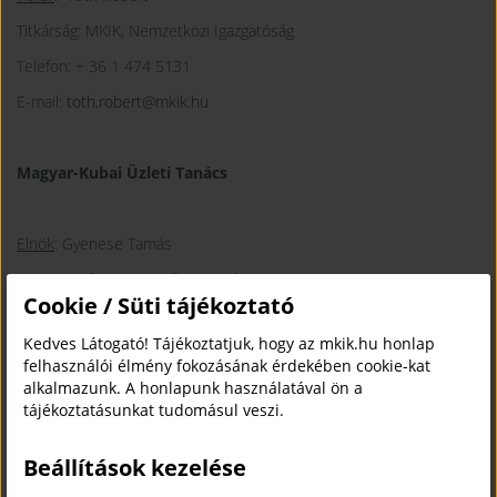
Titkárság: MKIK, Nemzetközi Igazgatóság
Telefon: + 36 1 474 5131
E-mail:
toth.robert@mkik.hu
Magyar-Kubai Üzleti Tanács
Elnök
: Gyenese Tamás
Denv-Air Kft., ügyvezető igazgató
Cookie / Süti tájékoztató
Tel.: +36 1 226-6527
Kedves Látogató! Tájékoztatjuk, hogy az mkik.hu honlap
E-mail:
gyenese@denvair.hu
felhasználói élmény fokozásának érdekében cookie-kat
alkalmazunk. A honlapunk használatával ön a
tájékoztatásunkat tudomásul veszi.
Titkár
: Barna Bálint
Titkárság: MKIK, Nemzetközi Igazgatóság
Beállítások kezelése
E-mail:
barna.balint@mkik.hu