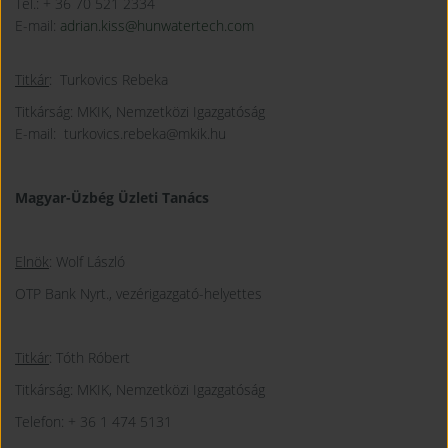
Tel.: + 36 70 521 2334
E-mail:
adrian.kiss@hunwatertech.com
Titkár
: Turkovics Rebeka
Titkárság: MKIK, Nemzetközi Igazgatóság
E-mail: turkovics.rebeka@mkik.hu
Magyar-Üzbég Üzleti Tanács
Elnök
: Wolf László
OTP Bank Nyrt., vezérigazgató-helyettes
Titkár
: Tóth Róbert
Titkárság: MKIK, Nemzetközi Igazgatóság
Telefon: + 36 1 474 5131