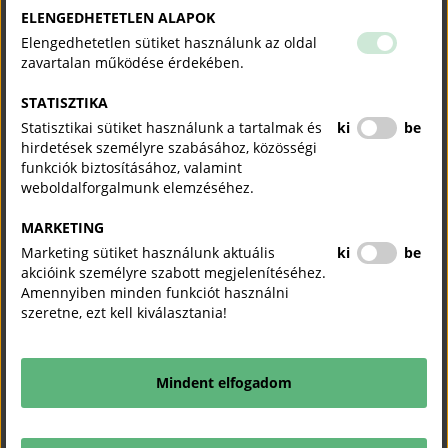
ELENGEDHETETLEN ALAPOK
Az üzleti tanács céljait és tevékenységét bemutató
Elengedhetetlen sütiket használunk az oldal
ügyrendet
itt
érheti el.
zavartalan működése érdekében.
STATISZTIKA
Statisztikai sütiket használunk a tartalmak és
ki
be
Magyar-Marokkói Üzleti Tanács
hirdetések személyre szabásához, közösségi
funkciók biztosításához, valamint
weboldalforgalmunk elemzéséhez.
Elnök
: Dr. Dombi Viktor
MARKETING
RowanHill Group, alapító és vezérigazgató
Marketing sütiket használunk aktuális
ki
be
Marokkói Királyság, magyarországi tiszteletbeli konzul
akcióink személyre szabott megjelenítéséhez.
Amennyiben minden funkciót használni
szeretne, ezt kell kiválasztania!
Titkár
: Turkovics Rebeka
Titkárság: MKIK, Nemzetközi Igazgatóság
Mindent elfogadom
E-mail: turkovics.rebeka@mkik.hu
Az üzleti tanács céljait és tevékenységét bemutató
ügyrendet
itt
érheti el.