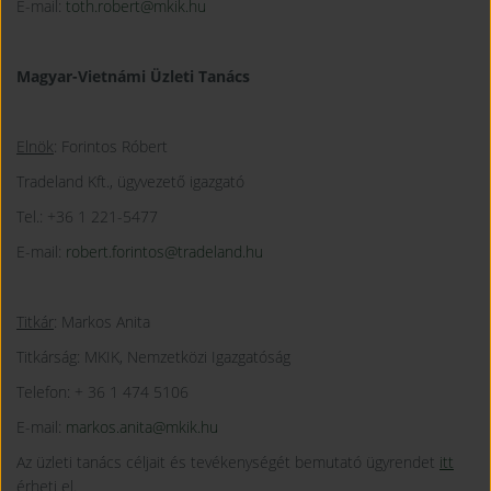
E-mail:
toth.robert@mkik.hu
Magyar-Vietnámi Üzleti Tanács
Elnök
: Forintos Róbert
Tradeland Kft., ügyvezető igazgató
Tel.: +36 1 221-5477
E-mail:
robert.forintos@tradeland.hu
Titkár
: Markos Anita
Titkárság: MKIK, Nemzetközi Igazgatóság
Telefon: + 36 1 474 5106
E-mail:
markos.anita@mkik.hu
Az üzleti tanács céljait és tevékenységét bemutató ügyrendet
itt
érheti el.