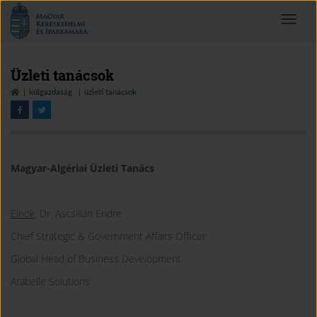
Magyar
Toggle
Kereskedelmi
navigat
és
Iparkamara
Üzleti tanácsok
külgazdaság
üzleti tanácsok
Magyar-Algériai Üzleti Tanács
Elnök
: Dr. Ascsillán Endre
Chief Strategic & Government Affairs Officer
Global Head of Business Development
Arabelle Solutions