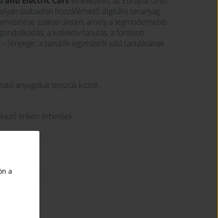
 and Electric Cars
elnevezésű, az Európai Unió
 olyan szabadon hozzáférhető digitális tananyag
szervizelése szakterületen, amely a legmodernebb
ondolkodás, a kollektív tanulás, a fordított
 – lényege: a tanulók egymástól való tanulásának
tató anyagokat tesszük közzé.
tkező linken érhetőek
ön a