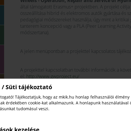
Wheels - Operation, Repair and Service of Hybrid
által támogatott Erasmus+ projektben. A projekt célja
összeállítása hibrid és elektromos autók gyártása és 
pedagógiai módszereket használja, úgy mint a kritikai g
tanterem koncepció vagy a PLA (Peer Learning Activity
módszertana).
A jelen menüpontban a projekttel kapcsolatos tájékoz
A projekttel kapcsolatban további információk a köve
el:
http://www.gwproject.eu/
 / Süti tájékoztató
Sajtóközlemény 1.
togató! Tájékoztatjuk, hogy az mkik.hu honlap felhasználói élmény
2018-10-29
DOCX
ak érdekében cookie-kat alkalmazunk. A honlapunk használatával 
tásunkat tudomásul veszi.
2. Hírlevél
2018-10-29
DOCX
tások kezelése