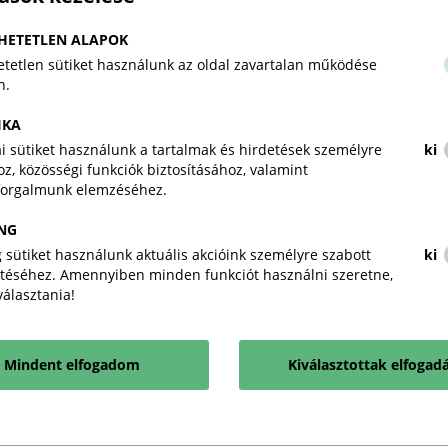
HETETLEN ALAPOK
3. Hírlevél
tetlen sütiket használunk az oldal zavartalan működése
2018-10-29
PDF
n.
IKA
4. HÍRLEVÉL
kai sütiket használunk a tartalmak és hirdetések személyre
ki
2019-05-13
PDF
z, közösségi funkciók biztosításához, valamint
forgalmunk elemzéséhez.
Green Wheels prospektus
NG
2019-02-05
PDF
 sütiket használunk aktuális akcióink személyre szabott
ki
téséhez. Amennyiben minden funkciót használni szeretne,
iválasztania!
Mindent elfogadom
Kiválasztottak elfogad