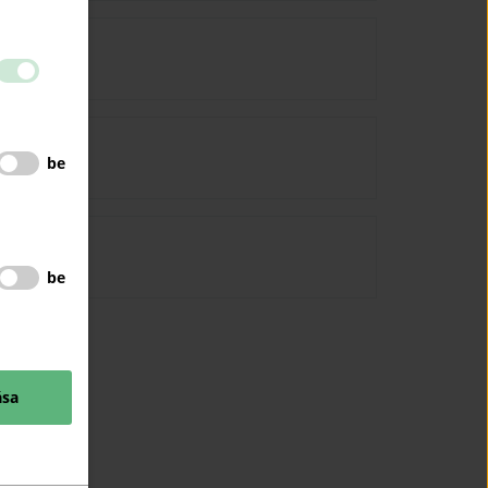
be
be
ása