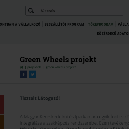
KERESÉS
ONTBAN A VÁLLALKOZÓ
BESZÁLLÍTÓI PROGRAM
TŐKEPROGRAM
VÁLLA
KÖZÉRDEKŰ ADAT
Green Wheels projekt
projektek
green wheels projekt
Tisztelt Látogató!
A Magyar Kereskedelmi és Iparkamara egyik fontos köz
integrálása a szakképzés rendszerébe. Ezen tevékeny