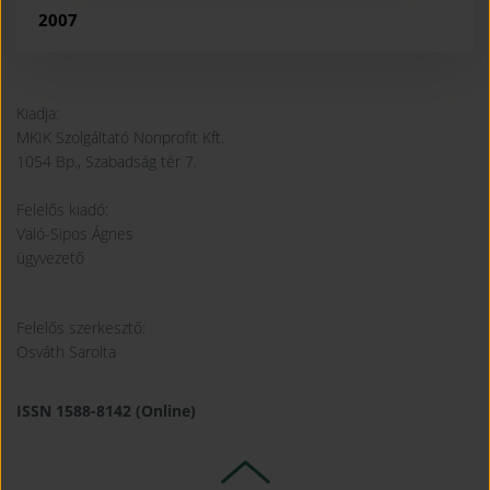
2007
Kiadja:
MKIK Szolgáltató Nonprofit Kft.
1054 Bp., Szabadság tér 7.
Felelős kiadó:
Való-Sipos Ágnes
ügyvezető
Felelős szerkesztő:
Osváth Sarolta
ISSN 1588-8142 (Online)