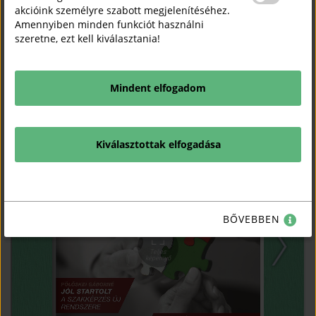
akcióink személyre szabott megjelenítéséhez.
Amennyiben minden funkciót használni
(ope
Ugrás a KAVOSZ – Széchenyi Kártya Program különszámra
szeretne, ezt kell kiválasztania!
Mindent elfogadom
Kiválasztottak elfogadása
BŐVEBBEN