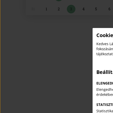
31
1
2
3
4
5
6
Cookie
Kedves Lá
fokozásán
tájékozta
Beállí
ELENGED
Elengedhe
érdekébe
STATISZT
Statiszti