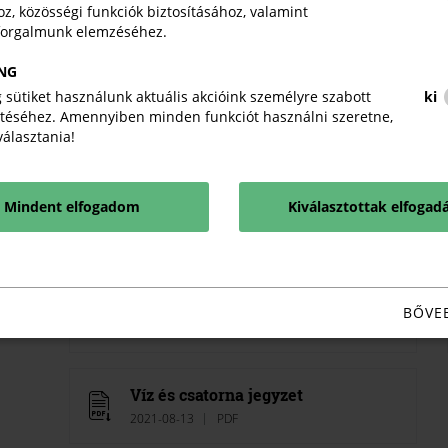
z, közösségi funkciók biztosításához, valamint
Pincer
forgalmunk elemzéséhez.
2021-08-13
PDF
NG
 sütiket használunk aktuális akcióink személyre szabott
ki
téséhez. Amennyiben minden funkciót használni szeretne,
Szakács mester jegyzet_2023
iválasztania!
2024-01-26
PDF
Mindent elfogadom
Kiválasztottak elfogad
Szerszámkészítő_jegyzet
2021-08-13
PDF
Vállalkozási ismeretek jegyzet 2021
BŐVE
2021-08-13
PDF
Víz és csatorna jegyzet
2021-08-13
PDF