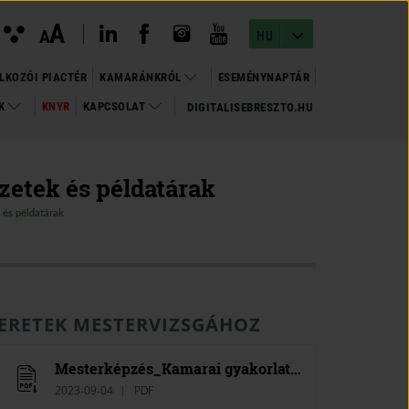
instagram megnyitása
(open in new window)
youtube megnyitása
(open in new window)
linkedin megnyitása
(open in new window)
facebook megnyitása
(open in new window)
Kontraszt
A
Betűméret
A
nézet
HU
változtatása
LKOZÓI PIACTÉR
KAMARÁNKRÓL
ESEMÉNYNAPTÁR
OK
KNYR
KAPCSOLAT
DIGITALISEBRESZTO.HU
(OPEN
(OPEN IN NEW WINDOW)
IN
NEW
WINDOW)
zetek és példatárak
 és példatárak
MERETEK MESTERVIZSGÁHOZ
Mesterképzés_Kamarai gyakorlati oktatói képzés I. kötet
2023-09-04
PDF