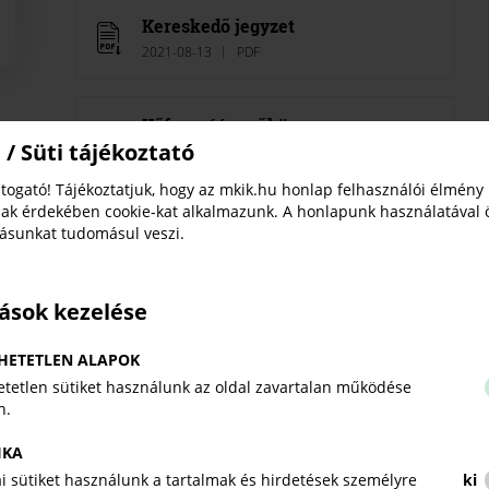
Kereskedő jegyzet
2021-08-13
PDF
Kőfaragóés műköves
 / Süti tájékoztató
2021-08-13
PDF
togató! Tájékoztatjuk, hogy az mkik.hu honlap felhasználói élmény
ak érdekében cookie-kat alkalmazunk. A honlapunk használatával 
Kozmetikus jegyzet
tásunkat tudomásul veszi.
2021-08-13
PDF
tások kezelése
Optikus
2021-08-13
PDF
HETETLEN ALAPOK
tetlen sütiket használunk az oldal zavartalan működése
n.
Ötvös mester oktatási jegyzet
2024-01-29
PDF
IKA
kai sütiket használunk a tartalmak és hirdetések személyre
ki