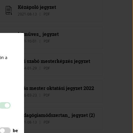
Kézápoló jegyzet
2021-08-13
PDF
kőműves_ jegyzet
2021-10-01
PDF
ön a
Női szabó mesterképzés jegyzet
2024-01-29
PDF
Órás mester oktatási jegyzet 2022
2026-03-23
PDF
Pedagógiamódszertan_ jegyzet (2)
2021-08-13
PDF
be