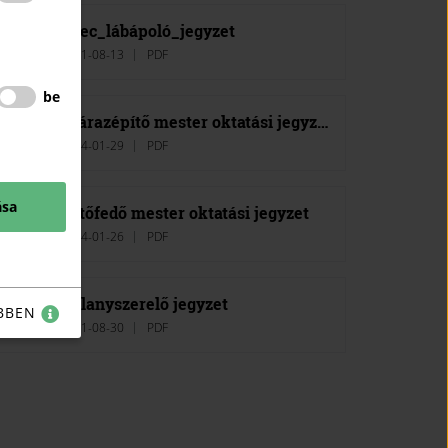
Spec_lábápoló_jegyzet
2021-08-13
PDF
be
Szárazépítő mester oktatási jegyzet
2024-01-29
PDF
ása
Tetőfedő mester oktatási jegyzet
2024-01-26
PDF
Villanyszerelő jegyzet
BBEN
2021-08-30
PDF