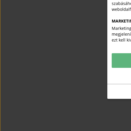
szabásáho
weboldal
MARKETI
Marketing
megjelení
ezt kell k