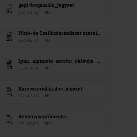
gepi-forgacsolo_jegyzet
2021-08-13
PDF
Hűtő- és Szellőzésrendszer szerelő mester oktatási jegyzet
2025-02-27
PDF
Ipari_alpinista_mester_oktatási_jegyzet
2024-11-18
PDF
Karosszérialakatos_jegyzet
2021-08-13
PDF
Kéményseprőmester
2021-08-13
PDF