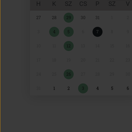
H
K
SZ
CS
P
SZ
V
Naptár
27
28
29
30
31
1
2
választó
3
4
5
6
7
8
9
10
11
12
13
14
15
16
17
18
19
20
21
22
23
24
25
26
27
28
29
30
31
1
2
3
4
5
6