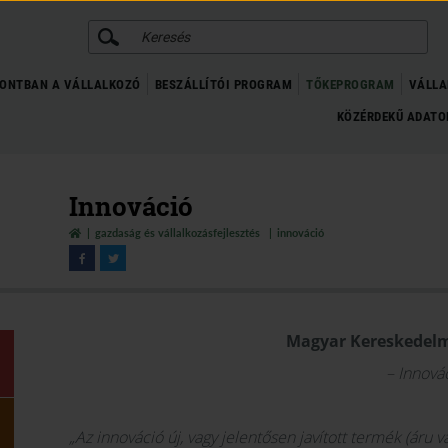
KERESÉS
ONTBAN A VÁLLALKOZÓ
BESZÁLLÍTÓI PROGRAM
TŐKEPROGRAM
VÁLLA
KÖZÉRDEKŰ ADAT
Innováció
gazdaság és vállalkozásfejlesztés
innováció
Magyar Kereskedelm
– Innová
„Az innováció új, vagy jelentősen javított termék (áru va