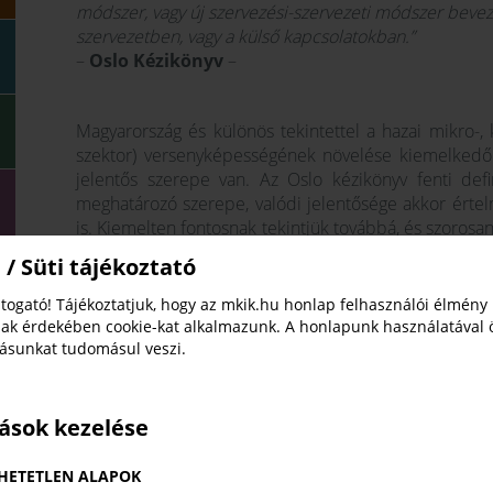
módszer, vagy új szervezési-szervezeti módszer bevez
szervezetben, vagy a külső kapcsolatokban.”
–
Oslo Kézikönyv
–
Magyarország és különös tekintettel a hazai mikro-, 
szektor) versenyképességének növelése kiemelkedő 
jelentős szerepe van. Az Oslo kézikönyv fenti defi
meghatározó szerepe, valódi jelentősége akkor értel
is. Kiemelten fontosnak tekintjük továbbá, és szorosan
külső kapcsolatoknak kimagasló szerepük van eze
 / Süti tájékoztató
kialakításának és sikeres működtetésének egyik moz
tekinthetőek. A vállalati kapcsolatokon felül é
togató! Tájékoztatjuk, hogy az mkik.hu honlap felhasználói élmény
intézményekkel – különös tekintettel a felsőoktatási 
ak érdekében cookie-kat alkalmazunk. A honlapunk használatával 
leghatékonyabb együttműködésre való törekvést. M
tásunkat tudomásul veszi.
vállalatok a saját erőforrásaikon túl képesek leg
erősségeit – ezt tekinthetjük a nyitott innováció lénye
tások kezelése
A Magyar Kereskedelmi és Iparkamara (a továbbiakb
világban intenzív befektetésre van szükség a humán
HETETLEN ALAPOK
képezheti a jövőben is a kreatív ötletek megvaló