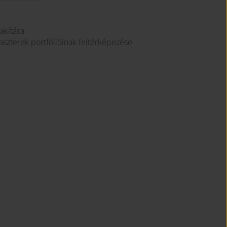
akítása
laszterek portfólióinak feltérképezése