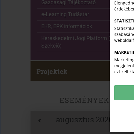
Gazdasági Tájékoztató
Elengedhe
érdekébe
e-Learning Tudástár
STATISZT
EKR, EPK információk
Statiszti
szabásáho
Kereskedelmi Jogi Platform (Jogi
weboldal
Szekció)
MARKETI
Marketing
megjelení
Projektek
ezt kell k
ESEMÉNYEK
augusztus 2026