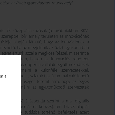
etése az üzleti gyakorlatban, munkahelyi
kis- és középvállalkozások (a továbbiakban: KKV-
szereppel bír, amely területen az innovációnak
níciója alapján látható, hogy az innovációnak a
mezhető, ha az megjelenik az üzleti gyakorlatban
 egyet értünk azzal a megközelítéssel, miszerint a
n a területen, hiszen az innovációs rendszer
gatórugójának éppen a vállalati együttműködések
rdemes kiemelni a különféle szervezetekkel,
intézményekkel –, valamint az állammal való lehető
ön a
indez lehetőséget teremt arra, hogy az egyes
yenek kihasználni az együttműködő szervezetek
gének.
an: MKIK) álláspontja szerint a mai digitális
 tőkébe (tanulás és képzés), ami biztos alapját
sításának. A tudásba történő befektetés azért