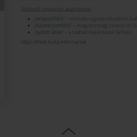
Elérhető innovációs adatbázisok:
„
Innoportfólió
” – innovatív együttműködések kial
„
Klaszterportfólió
” – magyarországi innovációs k
„
Nyitott labor
” – a szabad kapacitások tárháza
https://mkik.hu/uj-informaciok