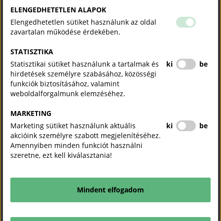
GYGV Kanizsa Kft.
ELENGEDHETETLEN ALAPOK
Elengedhetetlen sütiket használunk az oldal
Halbo MCE Zrt.
zavartalan működése érdekében.
HeatVentors Hőenergiatároló Kft.
STATISZTIKA
Herczeg és Társa Kft.
Statisztikai sütiket használunk a tartalmak és
ki
be
Herendi Porcelánmanufaktúra Zrt.
hirdetések személyre szabásához, közösségi
funkciók biztosításához, valamint
Himile Europe Kft.
weboldalforgalmunk elemzéséhez.
Hu-Mago Kft.
MARKETING
Huawei Technologies Hungary Kft.
Marketing sütiket használunk aktuális
ki
be
akcióink személyre szabott megjelenítéséhez.
Hungarowool Kft.
Amennyiben minden funkciót használni
Igniplus Bt.
szeretne, ezt kell kiválasztania!
Innomed Medical Zrt.
Inno-Procurement Kft.
Mindent elfogadom
Integrál Zrt.
IntelliFactory Kft.