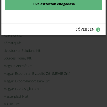
Kiválasztottak elfogadása
InWest-China Kft.
Karrier Hungária Kft.
Kéri Pharma Hungary Kft.
Kínai Kereskedelmi Információs Központ Kft.
BŐVEBBEN
KONSYS Kft.
Kőröstej Kft.
Livestocker Solutions Kft.
Lourdes Honey Kft.
Magnus Aircraft Zrt.
Magyar Exporthitel Biztosító Zrt. (MEHIB Zrt.)
Magyar Export-Import Bank Zrt.
Magyar Gazdaságkutató Zrt.
Masterplast Nyrt.
MATRO Kft.