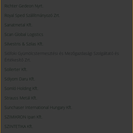
Richter Gedeon Nyrt.
Royal Sped Szállítmányozó Zrt.
Sanatmetal Kft.
Scan Global Logistics
Silvestris & Szilas Kft.
Siófoki Gyümölcstermesztési és Mezőgazdasági Szolgáltató és
Értékesítő Zrt.
Sollerter Kft.
Sólyom Daru Kft.
Somló Holding Kft.
Strauss Metál Kft.
Sunchaser International Hungary Kft.
SZIMIKRON Ipari Kft.
SZINTETIKA Kft.