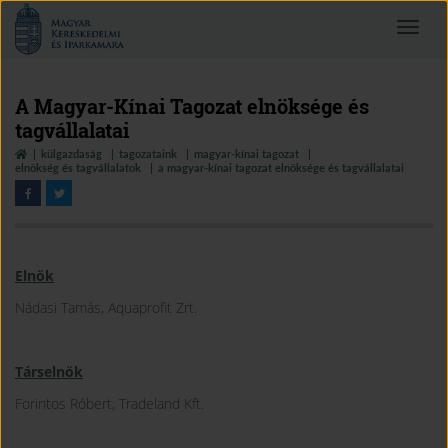
Magyar
Toggle
Kereskedelmi
navigat
és
Iparkamara
A Magyar-Kínai Tagozat elnöksége és
tagvállalatai
külgazdaság
tagozataink
magyar-kínai tagozat
elnökség és tagvállalatok
a magyar-kínai tagozat elnöksége és tagvállalatai
Elnök
Nádasi Tamás, Aquaprofit Zrt.
Társelnök
Forintos Róbert, Tradeland Kft.