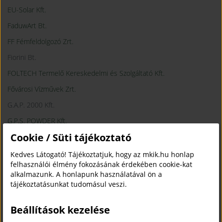
EU-Solar Kft.
FaduwArt Bt.
FF Fémfeldolgozó Zrt.
Fiorini Bt.
FOLTECH Termelő Kereskedelmi és Szolgáltató Kft.
Fővárosi Vízművek Zrt.
G.A.P. 2000 Kft.
G.P.S. POWDER Kft.
Cookie / Süti tájékoztató
GET Kft.
Get Work Trend Kft.
Kedves Látogató! Tájékoztatjuk, hogy az mkik.hu honlap
felhasználói élmény fokozásának érdekében cookie-kat
GIMA Szolnoki Ipari Park Kft.
alkalmazunk. A honlapunk használatával ön a
Global Impact Egészségügyi és Fejlesztési Kft.
tájékoztatásunkat tudomásul veszi.
GTKB Ganz Transelektro Kft.
Beállítások kezelése
GPS Powder Élelmiszer Feldolgozó Kft.