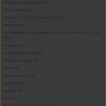
Szkarabeusz Laboratóriumi Kft.
Tallos Consulting Kft.
Tarcsáné Suhajda Ildikó (Leonetta Folklor)
Tolcsva-Bor Kft.
Tömegközlekedés Energiaellátását Tervező és Kivitelező Zrt. (TEN-
T Zrt.)
Tradeland Kft.
Unicredit Bank Hungary Zrt.
Verarbeiten Pausits Kft.
Vermix Kft.
Vietnam-Network Kft.
Water&Soil Kft.
Westcliff Kft.
WOLF Zrt.
Wolf Theiss Faludi Erős Ügyvédi Iroda