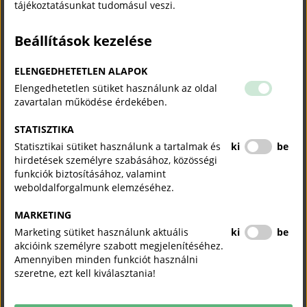
tájékoztatásunkat tudomásul veszi.
tartalék megoldás, viszont továbbra is a korábbi, előrenyomott ATA
formanyomtatványon lehetséges a papír ATA igazolvány kiadása.
Beállítások kezelése
Ehhez és az
ATA formanyomtatvány
kitöltésének megkönnyítésére
egy online kitöltő program áll rendelkezésre, mely
erre a
ELENGEDHETETLEN ALAPOK
linkre
kattintva érhető el.
Elengedhetetlen sütiket használunk az oldal
Kérjük, hogy a programot csak az igazolványt kibocsátó területi
zavartalan működése érdekében.
kamarával történt előzetes egyeztetés után használja és a
használat előtt figyelmesen olvassa el a program felületén található
STATISZTIKA
Használati útmutatót
(
Súgót
), illetve a
Kitöltési útmutatót
!
Statisztikai sütiket használunk a tartalmak és
ki
be
hirdetések személyre szabásához, közösségi
funkciók biztosításához, valamint
Ezúton hívjuk fel a felhasználók figyelmét, hogy
weboldalforgalmunk elemzéséhez.
2026. június 1-jétől az ATA igazolvány már
MARKETING
elektronikus formában (eATA igazolványként) használandó
Marketing sütiket használunk aktuális
ki
be
akcióink személyre szabott megjelenítéséhez.
az Európai Unió tagállamaiban, az Egyesült Királyságban,
Amennyiben minden funkciót használni
Norvégiában és Svájcban
,
szeretne, ezt kell kiválasztania!
azaz az ezekben az országokban történő ATA használathoz a
kibocsátó kamarák már