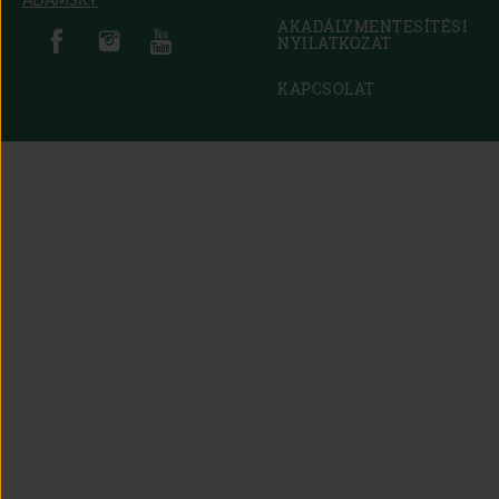
IN
(open in new window)
(open in new window)
AKADÁLYMENTESÍTÉSI
(open in new window)
(open in new window)
NEW
NYILATKOZAT
(OPEN
WINDOW)
IN
NEW
KAPCSOLAT
WINDOW)