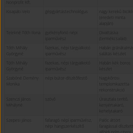
Nonprofit Kft.
Kisapáti-Velo
gépgyártástechnológus
nagy kerekű bicikli
(eredeti minta
alapján)
Telekné Tóth Ilona
gyékényfonó népi
Divattáska
iparművész
(termékcsalád)
Tóth Mihály
fazekas, népi tárgyalkotó
Habán gránátalmá
Györgyné
iparművész
salátás készlet
Tóth Mihály
fazekas, népi tárgyalkotó
Habán kék boros
Györgyné
iparművész
készlet
Szabóné Demény
népi bútor-díszítőfestő
Nagykőrösi
Monika
templomkazetta
rekonstrukció
Szenczi János
szövő
Úrasztala terítő,
Mihályné
kenyértakaró,
kehelytakaró
Szepesi János
fafaragó népí iparművész,
Palóc áttört
népi hangszerkészítő
faragással díszítet
alföldi prím citera