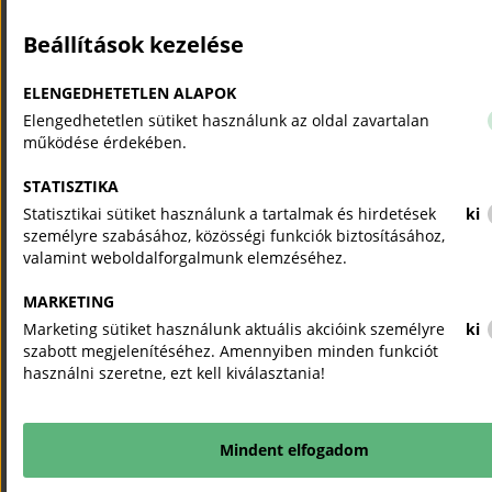
Örökség
Tanár
kézzel hímzett
Alkotóműhely
swarovski
Beállítások kezelése
Ruházati Kft.
kristályokkal díszít
színátmenetes
ELENGEDHETETLEN ALAPOK
estélyi ruha
Elengedhetetlen sütiket használunk az oldal zavartalan
Szilágyi Gábor
Szalma – csuhéfonó népi
Hagyaték alapján
működése érdekében.
iparművész ; Faipari
rekonstruált bükk
mérnök
szék csuhésodrás
STATISZTIKA
betétekkel.
Statisztikai sütiket használunk a tartalmak és hirdetések
ki
A_Bánky
gyöngyékszer készítő
Értékmentő
személyre szabásához, közösségi funkciók biztosításához,
Zsuzsanna
időutazás:
valamint weboldalforgalmunk elemzéséhez.
ékszerkollekció
MARKETING
A_Gisztl Anna
Ruhatervező kézműves
ÉRTÉKMENTŐ
Marketing sütiket használunk aktuális akcióink személyre
ki
IDŐUTAZÁS
szabott megjelenítéséhez. Amennyiben minden funkciót
(Női díszmagyar,
használni szeretne, ezt kell kiválasztania!
Stilizált női díszru
Női kaftános
öltözet).
Mindent elfogadom
A_Szabó Gyula
Ruhatervező és készítő
ÉRTÉKMENTŐ
kézműves
IDŐUTAZÁS (Bizán