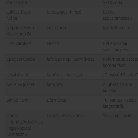
Zsuzsanna
SZŐNYEG
Lukács Eszter
pedagógus, hímző
békési
Mária
szűcshímzések
Népművészeti
kosárfonó
kandalló kosarak
Kosárfonó Bt.,
Illés Károlyné
Hímző
Békéscsabai
szűcshímzések
Eperjesi Csaba
fafaragó népi iparművész
Református szósz
korona fából
Lévai József
faműves - fafaragó
„Diósgyőri Fatálak”
Merényi József
faműves
A juhász három
kelléke
Simkó Fanni
Bőrműves
Tulipántos viselet
kiegészítők
Hódfó
hímző, bőrdíszműves
Táska kollekció
Hódmezővásárhelyi
Foglalkoztató
Közhasznú