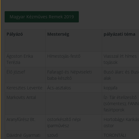
Magyar Kézműves Remek 2019
Pályázó
Mesterség
pályázati téma
Ágoston Erika
Hímestojás-festő
Viasszal írt hímes
Terézia
tojások
Élő József
Fafaragó és Népviseleti
Busó álarc és Bus
baba-készítő
alak
Keresztes Levente
Ács-asztalos
kopjafa
Markovits Antal
Íz- Tár ételízesítő
(sómentes); FANN
fasírtporok
Aranyfűrész Bt.
ostorkészítő népi
Hortobágyi Kariká
iparművész
ostor
Dávidné Gyarmati
szövő
TORONTÁLI