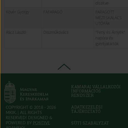
díszítve
Kövér György
FAFARAGÓ
FARAGOTT
MÉZESKALÁCS
ÜTŐFÁK
Rácz László
Díszműkovács
"Fény és Árnyék"
napóra és
gyertyatartók
KAMARAI VÁLLALKOZÓI
INFORMÁCIÓS
RENDSZER
(OPEN
IN
NEW
ADATKEZELÉSI
COPYRIGHT © 2018 - 2026
WINDOW)
TÁJÉKOZTATÓ
MKIK. |
ALL RIGHTS
RESERVED! DESIGNED &
POWERED BY
POSITIVE
SÜTI SZABÁLYZAT
(OPEN
ADAMSKY