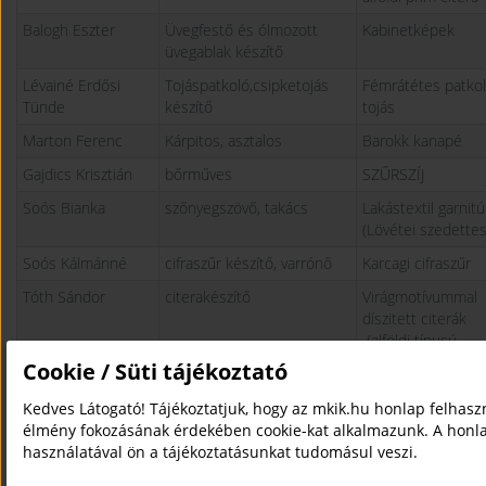
Balogh Eszter
Üvegfestő és ólmozott
Kabinetképek
üvegablak készítő
Lévainé Erdősi
Tojáspatkoló,csipketojás
Fémrátétes patkol
Tünde
készítő
tojás
Marton Ferenc
Kárpitos, asztalos
Barokk kanapé
Gajdics Krisztián
bőrműves
SZŰRSZÍJ
Soós Bianka
szőnyegszövő, takács
Lakástextil garnitú
(Lövétei szedettes
Soós Kálmánné
cifraszűr készítő, varrónő
Karcagi cifraszűr
Tóth Sándor
citerakészítő
Virágmotívummal
díszitett citerák
(alföldi típusú
belsőfejes prím
Cookie / Süti tájékoztató
citera dunántúli
hasas citera)
Kedves Látogató! Tájékoztatjuk, hogy az mkik.hu honlap felhasz
élmény fokozásának érdekében cookie-kat alkalmazunk. A honl
Török László István
fafaragó
Parasztbarokk
használatával ön a tájékoztatásunkat tudomásul veszi.
étkező garnitúra