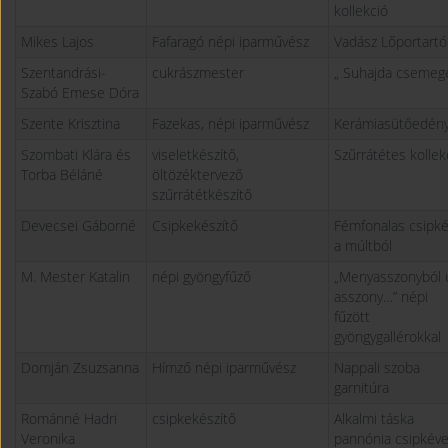
kollekció
Mikes Lajos
Fafaragó népi iparművész
Vadász Lőportartó
Szentandrási-
cukrászmester
„ Suhajda csemeg
Szabó Emese Dóra
Szente Krisztina
Fazekas, népi iparművész
Kerámiasütőedén
Szombati Klára és
viseletkészítő,
Szűrrátétes kollek
Torba Béláné
öltözéktervező
szűrrátétkészítő
Devecsei Gáborné
Csipkekészítő
Fémfonalas csipk
a múltból
M. Mester Katalin
népi gyöngyfűző
„Menyasszonyból 
asszony…” népi
fűzött
gyöngygallérokkal
Domján Zsuzsanna
Hímző népi iparművész
Nappali szoba
garnitúra
Románné Hadri
csipkekészítő
Alkalmi táska
Veronika
pannónia csipkéve