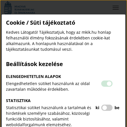
Magyar
Toggle
Kereskedelmi
navigat
és
Iparkamara
Cookie / Süti tájékoztató
A TSZSZ SZAKVÉLEMÉNYÉRE ALAPÍTOTT
Kedves Látogató! Tájékoztatjuk, hogy az mkik.hu honlap
PER
felhasználói élmény fokozásának érdekében cookie-kat
alkalmazunk. A honlapunk használatával ön a
alternatív vitarendezés
teljesítésigazolási szakértői szerv
tudnivalók a teljesítésigazolási szakértői szervről
tájékoztatásunkat tudomásul veszi.
a tszsz szakvéleményére alapított per
Beállítások kezelése
ELENGEDHETETLEN ALAPOK
2017.dec.31-ig
Elengedhetetlen sütiket használunk az oldal
zavartalan működése érdekében.
TÁJÉKOZTATÁS A TELJESÍTÉSIGAZOLÁSI SZAKÉRTŐI
SZERV SZAKVÉLEMÉNYÉRE ALAPÍTOTT PERRŐL
STATISZTIKA
2017-12-01
PDF
Statisztikai sütiket használunk a tartalmak és
ki
be
hirdetések személyre szabásához, közösségi
2018. jan. 1-től
funkciók biztosításához, valamint
weboldalforgalmunk elemzéséhez.