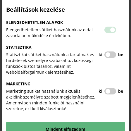
Német-Magyar Ipari és Kereskedelmi Kamara
Beállítások kezelése
Építési Vállalkozók Országos Szövetsége (ÉVOSZ)
ELENGEDHETETLEN ALAPOK
Industrie und Handelskammer für München und Oberbayern
Elengedhetetlen sütiket használunk az oldal
zavartalan működése érdekében.
Industrie und Handelskammer Aachen
Németországi Szövetségi Köztársaság budapesti nagykövetsége
STATISZTIKA
Statisztikai sütiket használunk a tartalmak és
ki
be
hirdetések személyre szabásához, közösségi
Vásárok, kiállítások Németországban:
funkciók biztosításához, valamint
weboldalforgalmunk elemzéséhez.
Berlini és nürnbergi vásárok magyar képviselete
Frankfurti és hannoveri vásárok magyar képviselete
MARKETING
Marketing sütiket használunk aktuális
ki
be
Kölni vásárok magyar képviselete
akcióink személyre szabott megjelenítéséhez.
Lipcsei és stuttgarti vásárok magyar képviselete
Amennyiben minden funkciót használni
szeretne, ezt kell kiválasztania!
Müncheni vásárok magyar képviselete
Düsseldorfi és brünni vásárok magyar képviselete
Mindent elfogadom