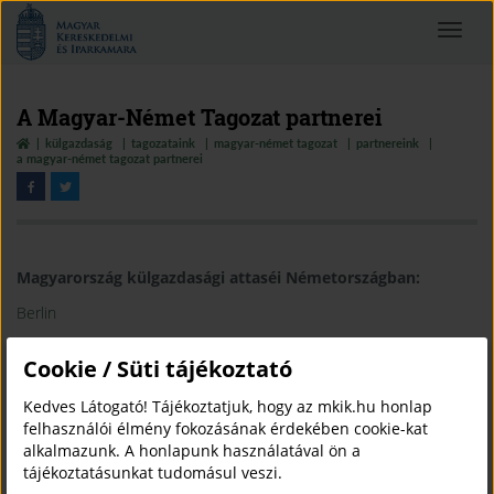
Magyar
Toggle
Kereskedelmi
navigat
és
Iparkamara
A Magyar-Német Tagozat partnerei
külgazdaság
tagozataink
magyar-német tagozat
partnereink
a magyar-német tagozat partnerei
Magyarország külgazdasági attaséi Németországban:
Berlin
Düsseldorf
Cookie / Süti tájékoztató
München
Kedves Látogató! Tájékoztatjuk, hogy az mkik.hu honlap
Stuttgart
felhasználói élmény fokozásának érdekében cookie-kat
alkalmazunk. A honlapunk használatával ön a
tájékoztatásunkat tudomásul veszi.
Partnerszervezetek: