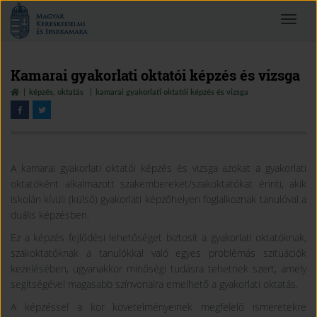
Magyar
Toggle
Kereskedelmi
navigat
és
Iparkamara
Kamarai gyakorlati oktatói képzés és vizsga
képzés, oktatás
kamarai gyakorlati oktatói képzés és vizsga
A kamarai gyakorlati oktatói képzés és vizsga azokat a gyakorlati
oktatóként alkalmazott szakembereket/szakoktatókat érinti, akik
iskolán kívüli (külső) gyakorlati képzőhelyen foglalkoznak tanulóval a
duális képzésben.
Ez a képzés fejlődési lehetőséget biztosít a gyakorlati oktatóknak,
szakoktatóknak a tanulókkal való egyes problémás szituációk
kezelésében, ugyanakkor minőségi tudásra tehetnek szert, amely
segítségével magasabb színvonalra emelhető a gyakorlati oktatás.
A képzéssel a kor követelményeinek megfelelő ismeretekre