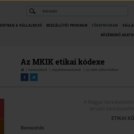
KERESÉS
ONTBAN A VÁLLALKOZÓ
BESZÁLLÍTÓI PROGRAM
TŐKEPROGRAM
VÁLLA
KÖZÉRDEKŰ ADAT
Az MKIK etikai kódexe
kamaránkról
alapdokumentumok
az mkik etikai kódexe
A Magyar Kereskedelmi 
területi kereskedelm
ETIKAI K
Bevezetés