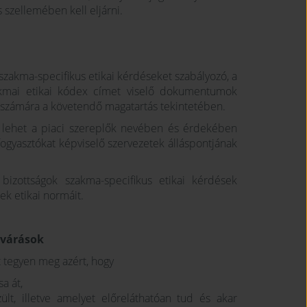
 szellemében kell eljárni.
g szakma-specifikus etikai kérdéseket szabályozó, a
akmai etikai kódex címet viselő dokumentumok
ók számára a követendő magatartás tekintetében.
t lehet a piaci szereplők nevében és érdekében
 fogyasztókat képviselő szervezetek álláspontjának
bizottságok szakma-specifikus etikai kérdések
ek etikai normáit.
lvárások
őt tegyen meg azért, hogy
a át,
zült, illetve amelyet előreláthatóan tud és akar