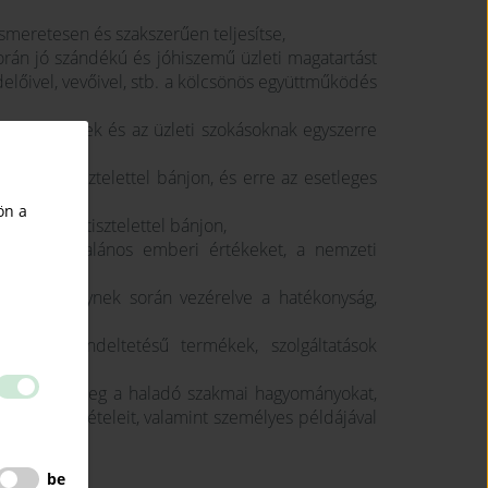
iismeretesen és szakszerűen teljesítse,
során jó szándékú és jóhiszemű üzleti magatartást
előivel, vevőivel, stb. a kölcsönös együttműködés
telményeinek és az üzleti szokásoknak egyszerre
egillető tisztelettel bánjon, és erre az esetleges
fordítson,
ön a
ssa, velük tisztelettel bánjon,
etben az általános emberi értékeket, a nemzeti
yezetet,
dezze, melynek során vezérelve a hatékonyság,
asonló rendeltetésű termékek, szolgáltatások
án őrizze meg a haladó szakmai hagyományokat,
 tárgyi feltételeit, valamint személyes példájával
be