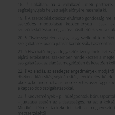
18. § Etikátlan, ha a vállalkozó üzleti partnere, 
segítségnyújtás helyett saját előnyére használja ki.
19. § A szerződéskötéskor elvárható gondosság mellet
szerződés módosítását kezdeményezni csak ak
szerződéskötéskor még valószínűsíthetőek sem voltak
20. § Tisztességtelen anyagi vagy szellemi terméket
szolgáltatások piacra jutását korlátozzák, hasznosítását
21. § Elvárható, hogy a fogyasztók igényeinek tisztes
eljáró értékesítési szakember rendelkezzen a megfele
szolgáltatások az eladást megelőzően és követően kel
22. § Az eladás, az esetleges engedmények módjáról in
diszkont, kiárusítás, végkiárusítás, leértékelés, készl
okokra, különösen, ha az árcsökkentés összefüggésbe
a kapcsolódó szolgáltatásokkal.
23. § Kedvezmények – pl. hűségpontok, bónuszpontok, 
– juttatása esetén az a tisztességes, ha azt a költs
Mindkét félnek tartózkodni kell a megtévesztési 
megszerzésétől