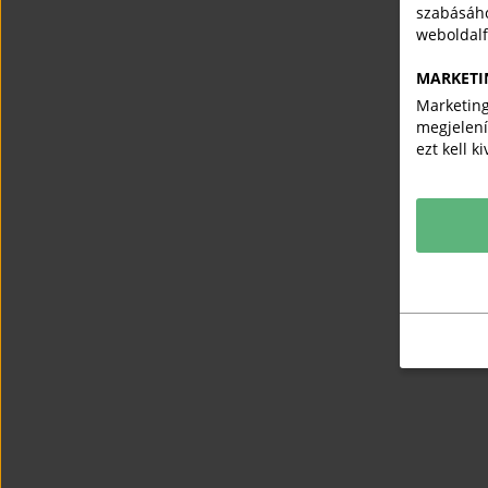
szabásáho
weboldal
MARKETI
Marketing
megjelení
ezt kell k