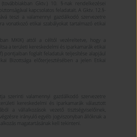
 (továbbiakban Gktv.) 10. §-nak rendelkezései
ztonságával kapcsolatos feladatait. A Gktv. 12.§-
tává teszi a valamennyi gazdálkodó szervezetre
ra vonatkozó etikai szabályokat tartalmazó etikai
an MKIK) attól a céltól vezéreltetve, hogy a
ítsa a területi kereskedelmi és iparkamarák etikai
) pontjaiban foglalt feladatuk teljesítése alapjául
tikai Bizottsága előterjesztésében a jelen Etikai
ja szerinti valamennyi gazdálkodó szervezetre
területi kereskedelmi és iparkamarák választott
ból a vállalkozások vezető tisztségviselőinek,
végzésre irányuló egyéb jogviszonyban állóknak a
alkozás magatartásának kell tekinteni.