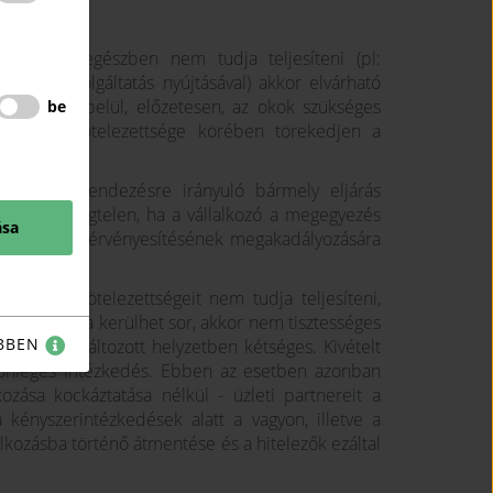
szabályai
zben, vagy egészben nem tudja teljesíteni (pl:
ésével, szolgáltatás nyújtásával) akkor elvárható
szerű időn belül, előzetesen, az okok szükséges
be
működési kötelezettsége körében törekedjen a
iban a vitarendezésre irányuló bármely eljárás
sen tisztességtelen, ha a vállalkozó a megegyezés
ása
másik fél jogérvényesítésének megakadályozására
n eljárásba.
íti, hogy kötelezettségeit nem tudja teljesíteni,
ási eljárásra kerülhet sor, akkor nem tisztességes
BBEN
sége a megváltozott helyzetben kétséges. Kivételt
ülönleges intézkedés. Ebben az esetben azonban
kozása kockáztatása nélkül - üzleti partnereit a
 kényszerintézkedések alatt a vagyon, illetve a
alkozásba történő átmentése és a hitelezők ezáltal