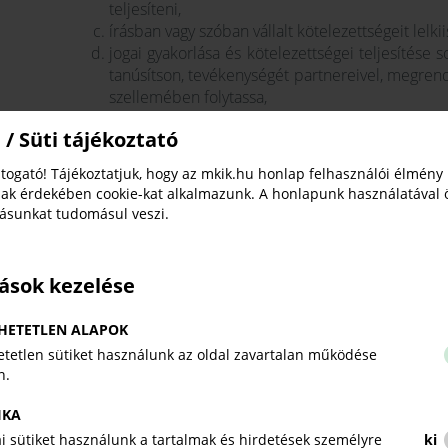
teljesíteni,
írásban vagy szóban vállalt kötelezettségeit lelk
jogai gyakorlása és kötelezettségei teljesítése 
tanúsítson, tevékenységét partnereivel, megrend
szellemében folytassa,
üzleti tevékenysége során a szakmai etika köve
 / Süti tájékoztató
tegyen eleget,
vevőivel, megrendelőivel, partnereivel az őket m
togató! Tájékoztatjuk, hogy az mkik.hu honlap felhasználói élmény
konfliktusok rendezése során különleges gondot 
ak érdekében cookie-kat alkalmazunk. A honlapunk használatával 
munkavállalóit méltányos feltételekkel foglalkozta
tásunkat tudomásul veszi.
vállalkozói tevékenysége során tartsa tisztel
hagyományokat, a természeti és társadalmi körn
a problémákat lehetőleg tárgyalásos úton ren
tások kezelése
gyorsaság és méltányosság legyen,
árképzésében, hirdetéseiben törekedjen a h
HETETLEN ALAPOK
összehasonlíthatóságára,
tetlen sütiket használunk az oldal zavartalan működése
a szakmai utánpótlás képzése és nevelése sor
n.
biztosítsa a magas színvonalú képzés személyi és
törekedjen az etikus magatartás továbbvitelére.
IKA
kai sütiket használunk a tartalmak és hirdetések személyre
ki