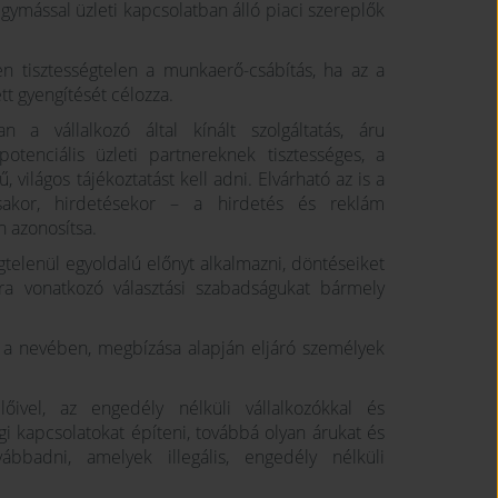
 egymással üzleti kapcsolatban álló piaci szereplők
.
n tisztességtelen a munkaerő-csábítás, ha az a
tt gyengítését célozza.
a vállalkozó által kínált szolgáltatás, áru
enciális üzleti partnereknek tisztességes, a
 világos tájékoztatást kell adni. Elvárható az is a
zásakor, hirdetésekor – a hirdetés és reklám
n azonosítsa.
telenül egyoldalú előnyt alkalmazni, döntéseiket
sokra vonatkozó választási szabadságukat bármely
ye a nevében, megbízása alapján eljáró személyek
őivel, az engedély nélküli vállalkozókkal és
i kapcsolatokat építeni, továbbá olyan árukat és
vábbadni, amelyek illegális, engedély nélküli