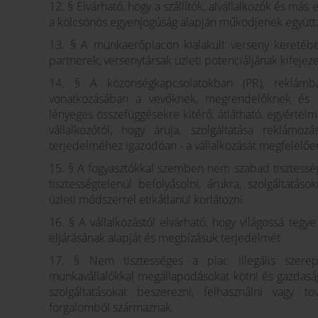
12. § Elvárható, hogy a szállítók, alvállalkozók és más
a kölcsönös egyenjogúság alapján működjenek együtt
13. § A munkaerőpiacon kialakult verseny keretébe
partnerek, versenytársak üzleti potenciáljának kifejeze
14. § A közönségkapcsolatokban (PR), reklámban 
vonatkozásában a vevőknek, megrendelőknek és pot
lényeges összefüggésekre kitérő, átlátható, egyértelmű,
vállalkozótól, hogy áruja, szolgáltatása reklámo
terjedelméhez igazodóan - a vállalkozását megfelelőe
15. § A fogyasztókkal szemben nem szabad tisztesség
tisztességtelenül befolyásolni, árukra, szolgáltatá
üzleti módszerrel etikátlanul korlátozni.
16. § A vállalkozástól elvárható, hogy világossá teg
eljárásának alapját és megbízásuk terjedelmét
17. § Nem tisztességes a piac illegális szerepl
munkavállalókkal megállapodásokat kötni és gazdaság
szolgáltatásokat beszerezni, felhasználni vagy to
forgalomból származnak.