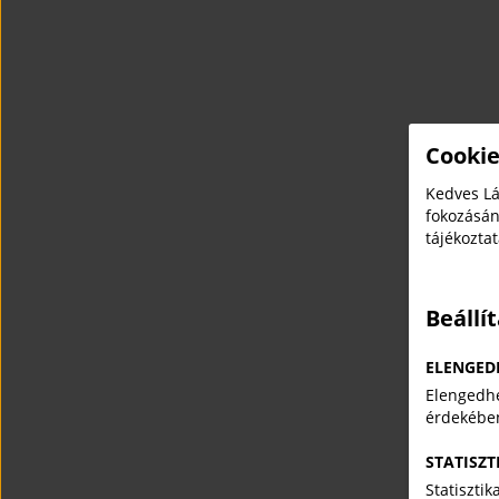
Cookie
Kedves Lá
fokozásán
tájékozta
Beállí
ELENGED
Elengedhe
érdekébe
STATISZT
Statiszti