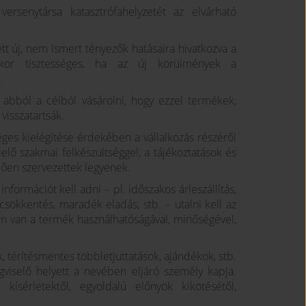
versenytársa katasztrófahelyzetét az elvárható
t új, nem ismert tényezők hatásaira hivatkozva a
kor tisztességes, ha az új körülmények a
.
 abból a célból vásárolni, hogy ezzel termékek,
 visszatartsák.
séges kielégítése érdekében a vállalkozás részéről
lő szakmai felkészültséggel, a tájékoztatások és
lően szervezettek legyenek.
formációt kell adni – pl. időszakos árleszállítás,
etcsökkentés, maradék eladás, stb. – utalni kell az
n van a termék használhatóságával, minőségével,
térítésmentes többletjuttatások, ajándékok, stb.
égviselő helyett a nevében eljáró személy kapja.
kísérletektől, egyoldalú előnyök kikötésétől,