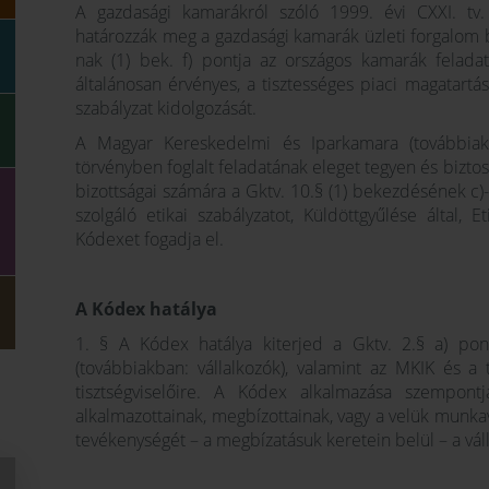
A gazdasági kamarákról szóló 1999. évi CXXI. tv.
határozzák meg a gazdasági kamarák üzleti forgalom bi
nak (1) bek. f) pontja az országos kamarák felada
általánosan érvényes, a tisztességes piaci magatartás
szabályzat kidolgozását.
A Magyar Kereskedelmi és Iparkamara (továbbiakb
törvényben foglalt feladatának eleget tegyen és biztos
bizottságai számára a Gktv. 10.§ (1) bekezdésének c)-f
szolgáló etikai szabályzatot, Küldöttgyűlése által, E
Kódexet fogadja el.
A Kódex hatálya
1. § A Kódex hatálya kiterjed a Gktv. 2.§ a) pont
(továbbiakban: vállalkozók), valamint az MKIK és a 
tisztségviselőire. A Kódex alkalmazása szempontjá
alkalmazottainak, megbízottainak, vagy a velük munka
tevékenységét – a megbízatásuk keretein belül – a váll