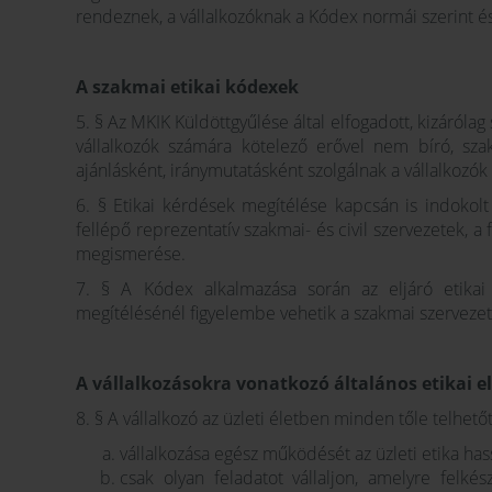
rendeznek, a vállalkozóknak a Kódex normái szerint és
A szakmai etikai kódexek
5. § Az MKIK Küldöttgyűlése által elfogadott, kizáróla
vállalkozók számára kötelező erővel nem bíró, sz
ajánlásként, iránymutatásként szolgálnak a vállalkoz
6. § Etikai kérdések megítélése kapcsán is indokol
fellépő reprezentatív szakmai- és civil szervezetek, a
megismerése.
7. § A Kódex alkalmazása során az eljáró etikai 
megítélésénél figyelembe vehetik a szakmai szervezet
A vállalkozásokra vonatkozó általános etikai e
8. § A vállalkozó az üzleti életben minden tőle telhet
vállalkozása egész működését az üzleti etika hass
csak olyan feladatot vállaljon, amelyre felkés