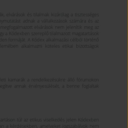
 elvárások és tilalmak kizárólag a tisztességes
nymutatást adnak a vállalkozások számára és az
en megfogalmazott elvárások nem jelenítik meg az
anígy a Kódexben szereplő tilalmazott magatartások
den formáját. A Kódex alkalmazási célból történő
lemében alkalmazni köteles etikai bizottságok
leti kamarák a rendelkezésükre álló fórumokon
segítve annak érvényesülését, a benne foglaltak
atartáson túl az etikus viselkedés jelen Kódexben
kban a kérdésekben, amelyeket jogszabályok nem