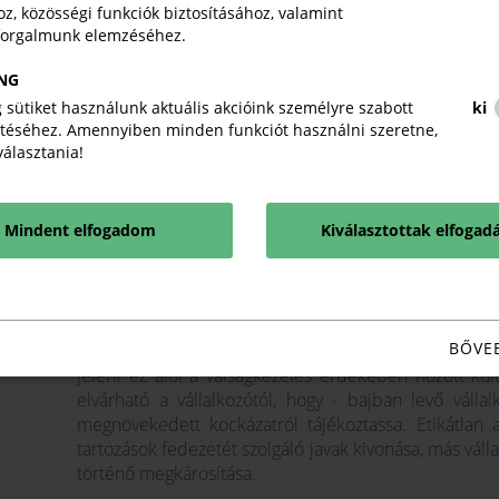
z, közösségi funkciók biztosításához, valamint
A tisztességes piaci magatartás egyes különös 
forgalmunk elemzéséhez.
9. § Ha a vállalkozó vállalt kötelezettségeit rés
NG
késedelembe fog esni fizetési kötelezettsége teljesít
tőle, hogy erről üzleti partnerét, megrendelőjét és
 sütiket használunk aktuális akcióink személyre szabott
ki
téséhez. Amennyiben minden funkciót használni szeretne,
mértékű feltárása mellett tájékoztassa és együtt
iválasztania!
probléma megoldására.
10. § Etikátlan, ha a vállalkozó üzleti kapcsolata
indításával, abban való részvétellel visszaél. Különö
Mindent elfogadom
Kiválasztottak elfogad
szándéka nélkül, pusztán időhúzás céljából, vagy a 
törekedve kezdeményez eljárást vagy bocsátkozik ilye
11. § Ha a vállalkozás gazdasági helyzete valószínűs
kényszerintézkedésekre, esetleg csőd-, vagy felszámol
BŐVE
olyan kötelezettségeket vállalni, melyek teljesíthető
jelent ez alól a válságkezelés érdekében hozott k
elvárható a vállalkozótól, hogy - bajban levő vállal
megnövekedett kockázatról tájékoztassa. Etikátlan a
tartozások fedezetét szolgáló javak kivonása, más váll
történő megkárosítása.