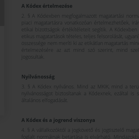
A Kódex értelmezése
2. § A Kódexben megfogalmazott magatartási normák,
piaci magatartásra vonatkozóan értelmezhetőek, irá
etikai bizottságok értékítéleteit segítik. A Kódexb
etikus magatartások tételes, teljes felsorolását, ugy
összessége nem meríti ki az etikátlan magatartás min
értelmezésére az azt mind szó szerint, mind szel
jogosultak.
Nyilvánosság
3. § A Kódex nyilvános. Mind az MKIK, mind a terü
nyilvánosságot biztosítanak a Kódexnek, ezáltal is 
általános elfogadását.
A Kódex és a jogrend viszonya
4. § A vállalkozóktól a jogkövető és jogtisztelő mag
foglalt normáinak betartása is elvárható. Mindazo