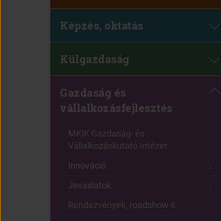
Képzés, oktatás
Külgazdaság
Gazdaság és
vállalkozásfejlesztés
MKIK Gazdaság- és
(open
Vállalkozáskutató Intézet
in
Innováció
new
window)
Javaslatok
Rendezvények, roadshow-k