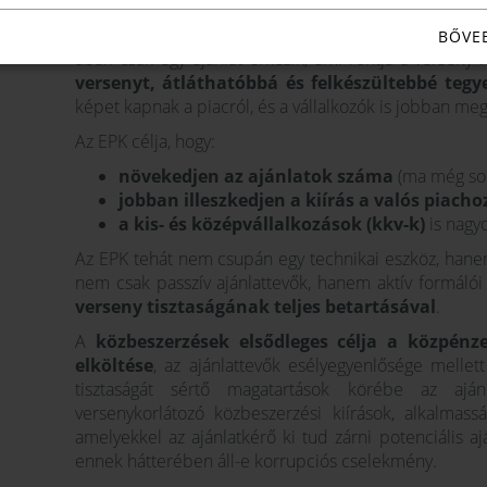
legyen. Az Európai Unió is elvárja, hogy a
közpénze
legtöbb gazdasági szereplő bevonásával. A statiszti
BŐVE
ában csak egy ajánlat érkezik, ami rontja a verseny
versenyt, átláthatóbbá és felkészültebbé tegy
képet kapnak a piacról, és a vállalkozók is jobban meg
Az EPK célja, hogy:
növekedjen az ajánlatok száma
(ma még sok 
jobban illeszkedjen a kiírás a valós piacho
a kis- és középvállalkozások (kkv-k)
is nagy
Az EPK tehát nem csupán egy technikai eszköz, han
nem csak passzív ajánlattevők, hanem aktív formáló
verseny tisztaságának teljes betartásával
.
A
közbeszerzések elsődleges célja a közpén
elköltése
, az ajánlattevők esélyegyenlősége mellett
tisztaságát sértő magatartások körébe az ajánl
versenykorlátozó közbeszerzési kiírások, alkalmasság
amelyekkel az ajánlatkérő ki tud zárni potenciális aj
ennek hátterében áll-e korrupciós cselekmény.