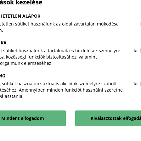
tások kezelése
KÖZBESZERZÉSI ALAPELVEK RÖVIDE
HETETLEN ALAPOK
Átláthatóság:
minden lépés dokumentált és elle
tetlen sütiket használunk az oldal zavartalan működése
Esélyegyenlőség:
ne zárjanak ki senkit indokolatl
n.
Verseny tisztasága:
ne legyen összejátszás, ne l
IKA
Egyenlő bánásmód:
minden ajánlattevőt ugyanaz
kai sütiket használunk a tartalmak és hirdetések személyre
ki
z, közösségi funkciók biztosításához, valamint
HOL KEZDJE, HA SZERETNE RÉSZT V
forgalmunk elemzéséhez.
Regisztráljon
az EKR rendszerbe.
NG
Kövesse a „Hirdetmények” menüpontot, ker
felhívásokat.
 sütiket használunk aktuális akcióink személyre szabott
ki
téséhez. Amennyiben minden funkciót használni szeretne,
Olvassa el figyelmesen a dokumentumokat, és rea
iválasztania!
észrevétellel.
Később kövesse a közbeszerzési eljárást is – ha k
Mindent elfogadom
Kiválasztottak elfogad
MIÉRT FONTOS EZ AZ EGÉSZ?
A magyar kormány célja, hogy a közbeszerzési piac
n