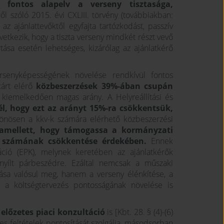
 fontos alapelv a verseny tisztasága,
ől szóló 2015. évi CXLIII. törvény (továbbiakban:
 az ajánlattevőktől egyfajta tartózkodást, passzív
övetkezik, hogy a tiszta verseny mindkét részt vevő
tása esetén lehetséges, kizárólag az ajánlatkérő
ersenyképességének növelése rendkívül fontos
tárt elérő
közbeszerzések 39%-ában csupán
s kiemelkedően magas arány. A Helyreállítási és
él, hogy ezt az arányt 15%-ra csökkentsük,
ülönösen a kkv-k számára elérhető közbeszerzési
 amellett, hogy támogassa a kormányzati
k számának csökkentése érdekében.
Ennek
áció (EPK), melynek keretében az ajánlatkérők
nyílt párbeszédre. Ezáltal nemcsak a műszaki
sa valósul meg, hanem a verseny élénkítése, a
s a költségtervezés pontosságának növelése is
z
előzetes piaci konzultáció
is [Kbt. 28. § (4)-(6)
es feltételek pontosítását szolgálja, másodsorban