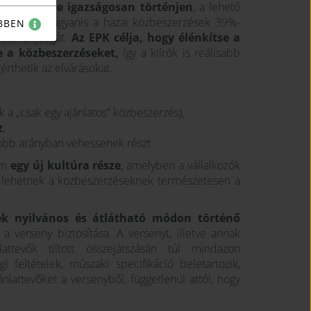
k elköltése igazságosan történjen
, a lehető
kák szerint ugyanis a hazai közbeszerzések 39%-
BBEN
 hatékonyságát.
Az EPK célja, hogy élénkítse a
e a közbeszerzéseket,
így a kiírók is reálisabb
érthetik az elvárásokat.
a „csak egy ajánlatos” közbeszerzés),
z
,
obb arányban vehessenek részt.
em
egy új kultúra része
, amelyben a vállalkozók
i lehetnek a közbeszerzéseknek természetesen a
zek nyilvános és átlátható módon történő
 a verseny biztosítása. A versenyt, illetve annak
attevők tiltott összejátszásán túl mindazon
i feltételek, műszaki specifikáció beletartozik,
ánlattevőket a versenyből, függetlenül attól, hogy