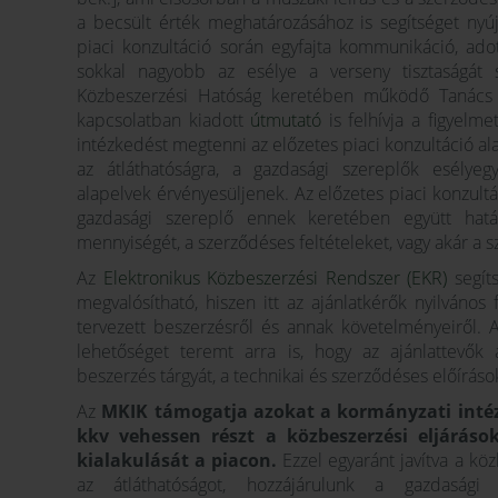
a becsült érték meghatározásához is segítséget nyúj
piaci konzultáció során egyfajta kommunikáció, adot
sokkal nagyobb az esélye a verseny tisztaságát 
Közbeszerzési Hatóság keretében működő Tanács ál
kapcsolatban kiadott
útmutató
is felhívja a figyelm
intézkedést megtenni az előzetes piaci konzultáció alat
az átláthatóságra, a gazdasági szereplők esélye
alapelvek érvényesüljenek. Az előzetes piaci konzult
gazdasági szereplő ennek keretében együtt hatá
mennyiségét, a szerződéses feltételeket, vagy akár a szá
Az
Elektronikus Közbeszerzési Rendszer (EKR)
segíts
megvalósítható, hiszen itt az ajánlatkérők nyilvános 
tervezett beszerzésről és annak követelményeiről. 
lehetőséget teremt arra is, hogy az ajánlattevők
beszerzés tárgyát, a technikai és szerződéses előírások
Az
MKIK támogatja azokat a kormányzati intéz
kkv vehessen részt a közbeszerzési eljáráso
kialakulását a piacon.
Ezzel egyaránt javítva a kö
az átláthatóságot, hozzájárulunk a gazdaság