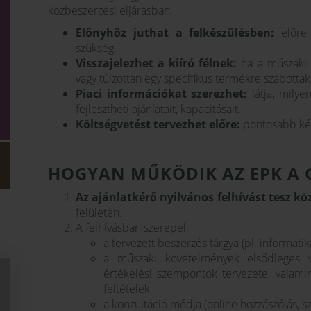
közbeszerzési eljárásban.
Előnyhöz juthat a felkészülésben:
előre l
szükség.
Visszajelezhet a kiíró félnek:
ha a műszaki k
vagy túlzottan egy specifikus termékre szabottak
Piaci információkat szerezhet:
látja, milye
fejlesztheti ajánlatait, kapacitásait.
Költségvetést tervezhet előre:
pontosabb kép
HOGYAN MŰKÖDIK AZ EPK A
Az ajánlatkérő nyilvános felhívást tesz kö
felületén.
A felhívásban szerepel:
a tervezett beszerzés tárgya (pl. informatik
a műszaki követelmények elsődleges v
értékelési szempontok tervezete, valami
feltételek,
a konzultáció módja (online hozzászólás, s