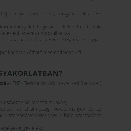
átja, milyen termékekre, szolgáltatásokra lesz
övetelmények túlságosan szűkek, félreérthetők,
, jelezheti, és ezek módosulhatnak.
n irányba haladnak a beszerzések, és ez alapján
et kaphat a várható megrendelésekről.
 GYAKORLATBAN?
zzé
az
EKR
(Elektronikus Közbeszerzési Rendszer)
ai eszközök, kivitelezési munkák),
ázlata, az alkalmassági követelmények és az
nt a szerződéstervezet vagy a főbb szerződéses
zemélyes egyeztetés),