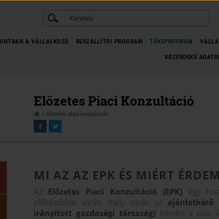
KERESÉS
ONTBAN A VÁLLALKOZÓ
BESZÁLLÍTÓI PROGRAM
TŐKEPROGRAM
VÁLLA
KÖZÉRDEKŰ ADAT
Előzetes Piaci Konzultáció
előzetes piaci konzultáció
MI AZ AZ EPK ÉS MIÉRT ÉRDE
Az
Előzetes Piaci Konzultáció (EPK)
egy hivat
előkészítése során, mely során az
ajánlatkérő 
irányított gazdasági társaság)
felméri a piac le