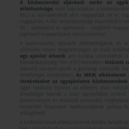
A közbeszerzési eljárások során az egyik
átláthatósága
, ezzel kapcsolatban a közbeszerzésr
Kbt.) az ajánlatkérőktől aktív magatartást vár el, míg
magatartást. A Kbt. versenytisztasági alapelvéből is k
fél – ajánlatkérő és ajánlattevő – megfelelő magatar
jogkövető magatartásával nem biztosítható.
A közbeszerzési eljárások átláthatóságának és v
célkitűzés, hiszen Magyarországon az uniós értékha
egy ajánlat érkezik
, ami európai viszonylatban i
Ellenállóképességi Terv (HET) keretében
kitűzött c
alapvető szerepet játszik a gazdasági szereplők, k
lehetőségek bővítésében.
Az MKIK elkötelezett
törekvéseket az egyajánlatos közbeszerzése
egyik hatékony eszköze az előzetes piaci konzult
lehetőséget kapnak a piaci szereplőkkel történő 
követelmények és elvárások pontosabb meghatározá
beszerzési folyamatok hatékonyságának javítása é
elősegíthető.
A közbeszerzések előkészítésének körébe tartozik a
bek.], ami elsősorban a műszaki leírás és a szerződés