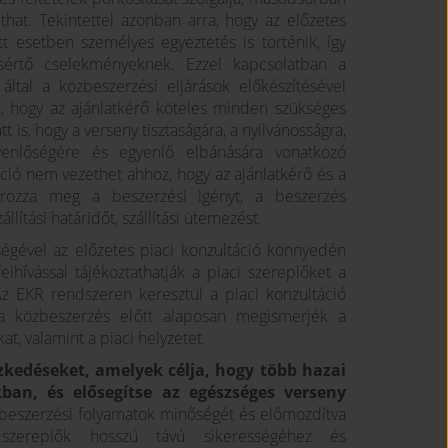
that. Tekintettel azonban arra, hogy az előzetes
t esetben személyes egyeztetés is történik, így
sértő cselekményeknek. Ezzel kapcsolatban a
tal a közbeszerzési eljárások előkészítésével
et, hogy az ajánlatkérő köteles minden szükséges
t is, hogy a verseny tisztaságára, a nyilvánosságra,
gyenlőségére és egyenlő elbánására vonatkozó
áció nem vezethet ahhoz, hogy az ajánlatkérő és a
rozza meg a beszerzési igényt, a beszerzés
llítási határidőt, szállítási ütemezést.
égével az előzetes piaci konzultáció könnyedén
felhívással tájékoztathatják a piaci szereplőket a
Az EKR rendszeren keresztül a piaci konzultáció
 a közbeszerzés előtt alaposan megismerjék a
at, valamint a piaci helyzetet.
kedéseket, amelyek célja, hogy több hazai
kban, és elősegítse az egészséges verseny
zbeszerzési folyamatok minőségét és előmozdítva
i szereplők hosszú távú sikerességéhez és