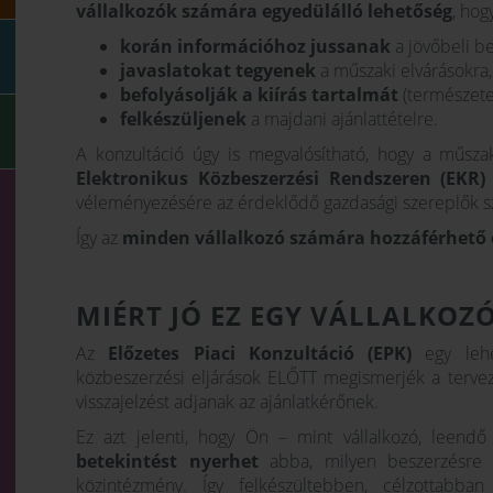
vállalkozók számára egyedülálló lehetőség
, hog
korán információhoz jussanak
a jövőbeli be
javaslatokat tegyenek
a műszaki elvárásokra,
befolyásolják a kiírás tartalmát
(természetes
felkészüljenek
a majdani ajánlattételre.
A konzultáció úgy is megvalósítható, hogy a műszak
Elektronikus Közbeszerzési Rendszeren (EKR)
véleményezésére az érdeklődő gazdasági szereplők sz
Így az
minden vállalkozó számára hozzáférhető 
MIÉRT JÓ EZ EGY VÁLLALKOZ
Az
Előzetes Piaci Konzultáció (EPK)
egy lehe
közbeszerzési eljárások ELŐTT megismerjék a terveze
visszajelzést adjanak az ajánlatkérőnek.
Ez azt jelenti, hogy Ön – mint vállalkozó, leendő
betekintést nyerhet
abba, milyen beszerzésre 
közintézmény. Így felkészültebben, célzottabb