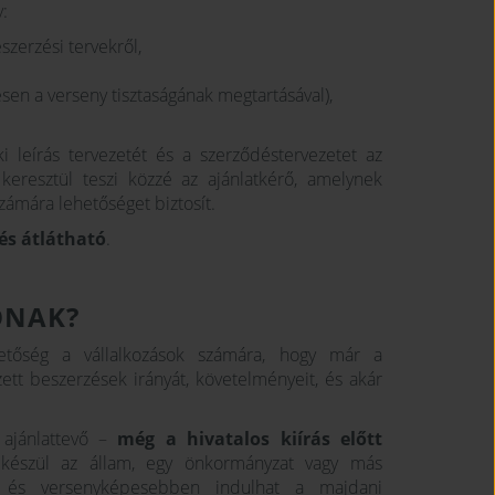
y:
szerzési tervekről,
en a verseny tisztaságának megtartásával),
i leírás tervezetét és a szerződéstervezetet az
keresztül teszi közzé az ajánlatkérő, amelynek
ámára lehetőséget biztosít.
és átlátható
.
ÓNAK?
tőség a vállalkozások számára, hogy már a
tt beszerzések irányát, követelményeit, és akár
 ajánlattevő –
még a hivatalos kiírás előtt
készül az állam, egy önkormányzat vagy más
an és versenyképesebben indulhat a majdani