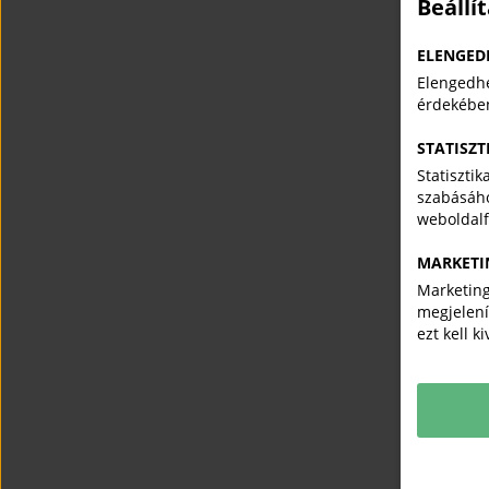
Beállí
ELENGED
Elengedhe
érdekébe
STATISZT
Statiszti
szabásáho
weboldal
MARKETI
Marketing
megjelení
ezt kell k