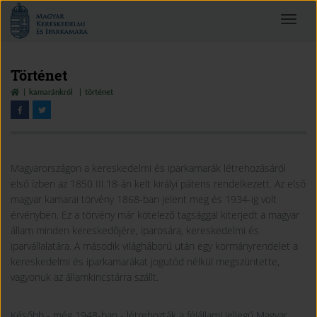
Magyar
Toggle
Kereskedelmi
navigat
és
Iparkamara
Történet
kamaránkról
történet
Magyarországon a kereskedelmi és iparkamarák létrehozásáról
első ízben az 1850 III.18-án kelt királyi pátens rendelkezett. Az első
magyar kamarai törvény 1868-ban jelent meg és 1934-ig volt
érvényben. Ez a törvény már kötelező tagsággal kiterjedt a magyar
állam minden kereskedőjére, iparosára, kereskedelmi és
iparvállalatára. A második világháború után egy kormányrendelet a
kereskedelmi és iparkamarákat jogutód nélkül megszüntette,
vagyonuk az államkincstárra szállt.
Később - még 1948-ban - létrehozták a félállami jellegű Magyar