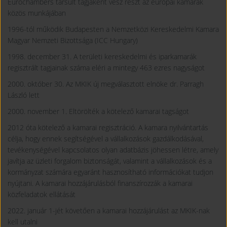
Eurochambers társult tagjaként vesz részt az európai kamarák
közös munkájában
1996-tól működik Budapesten a Nemzetközi Kereskedelmi Kamara
Magyar Nemzeti Bizottsága (ICC Hungary)
1998. december 31. A területi kereskedelmi és iparkamarák
regisztrált tagjainak száma eléri a mintegy 463 ezres nagyságot
2000. október 30. Az MKIK új megválasztott elnöke dr. Parragh
László lett
2000. november 1. Eltörölték a kötelező kamarai tagságot
2012 óta kötelező a kamarai regisztráció. A kamara nyilvántartás
célja, hogy ennek segítségével a vállalkozások gazdálkodásával,
tevékenységével kapcsolatos olyan adatbázis jöhessen létre, amely
javítja az üzleti forgalom biztonságát, valamint a vállalkozások és a
kormányzat számára egyaránt hasznosítható információkat tudjon
nyújtani. A kamarai hozzájárulásból finanszírozzák a kamarai
közfeladatok ellátását
2022. január 1-jét követően a kamarai hozzájárulást az MKIK-nak
kell utalni