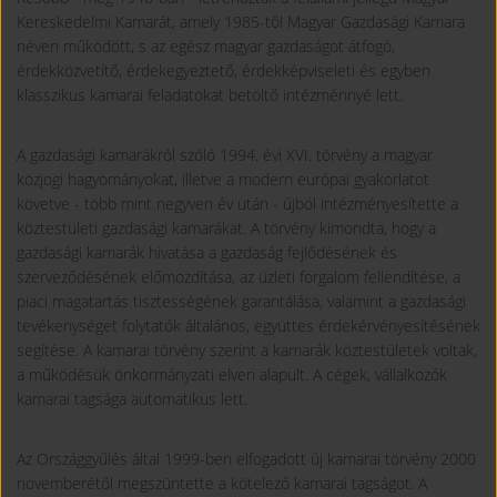
Kereskedelmi Kamarát, amely 1985-től Magyar Gazdasági Kamara
néven működött, s az egész magyar gazdaságot átfogó,
érdekközvetítő, érdekegyeztető, érdekképviseleti és egyben
klasszikus kamarai feladatokat betöltő intézménnyé lett.
A gazdasági kamarákról szóló 1994. évi XVI. törvény a magyar
közjogi hagyományokat, illetve a modern európai gyakorlatot
követve - több mint negyven év után - újból intézményesítette a
köztestületi gazdasági kamarákat. A törvény kimondta, hogy a
gazdasági kamarák hivatása a gazdaság fejlődésének és
szerveződésének előmozdítása, az üzleti forgalom fellendítése, a
piaci magatartás tisztességének garantálása, valamint a gazdasági
tevékenységet folytatók általános, együttes érdekérvényesítésének
segítése. A kamarai törvény szerint a kamarák köztestületek voltak,
a működésük önkormányzati elven alapult. A cégek, vállalkozók
kamarai tagsága automatikus lett.
Az Országgyűlés által 1999-ben elfogadott új kamarai törvény 2000
novemberétől megszüntette a kötelező kamarai tagságot. A