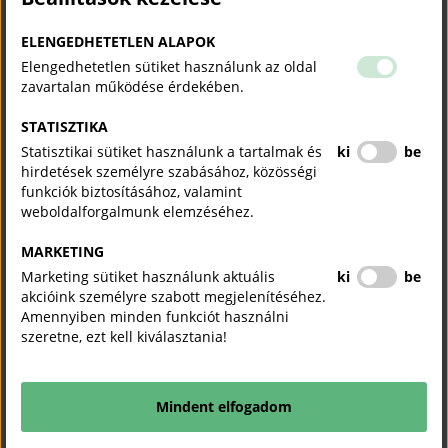
ELENGEDHETETLEN ALAPOK
Nemzetközi téren a kamara célja a hazai vállalkozói kör külpiaci
Elengedhetetlen sütiket használunk az oldal
érvényesülésének segítése, elsősorban az európai integrációra
zavartalan működése érdekében.
való felkészítés, valamint együttműködési lehetőségek kialakítása a
szomszédos országok üzleti köreivel. Említésre méltó a kamarák
STATISZTIKA
közti nemzetközi kapcsolat - már szinte minden környező országgal
Statisztikai sütiket használunk a tartalmak és
ki
be
született kétoldalú együttműködési megállapodás - továbbá az
hirdetések személyre szabásához, közösségi
MKIK csatlakozott a CEFTA országok kamaráinak multinacionális
funkciók biztosításához, valamint
együttműködését biztosító egyezményhez. 1996-tól működik
weboldalforgalmunk elemzéséhez.
Budapesten a Nemzetközi Kereskedelmi Kamara Magyar Nemzeti
Bizottsága (ICC Hungary).
MARKETING
Marketing sütiket használunk aktuális
ki
be
akcióink személyre szabott megjelenítéséhez.
Amennyiben minden funkciót használni
Kamara kronológia
szeretne, ezt kell kiválasztania!
1848. május 26. - Az első lépés a magyarországi kereskedelmi és
iparkamarák létrehozására
1850. március 18. - Királyi pátens, a kamarák működését
Mindent elfogadom
szabályozó ideiglenes törvény