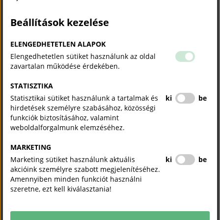
mennyiben tudnak megvalósulni.
Beállítások kezelése
Általános iskolások pályaválasztása tanulmány - 2017
2018-08-22
PDF
ELENGEDHETETLEN ALAPOK
Elengedhetetlen sütiket használunk az oldal
zavartalan működése érdekében.
Általános iskolások pályaválasztása tanulmány - 2018
2018-08-22
PDF
STATISZTIKA
Statisztikai sütiket használunk a tartalmak és
ki
be
hirdetések személyre szabásához, közösségi
Általános iskolások pályaválasztása tanulmány - 2019
funkciók biztosításához, valamint
2019-08-26
PDF
weboldalforgalmunk elemzéséhez.
MARKETING
Általános iskolások pályaválasztása tanulmány - 2020
Marketing sütiket használunk aktuális
ki
be
2020-12-14
PDF
akcióink személyre szabott megjelenítéséhez.
Amennyiben minden funkciót használni
szeretne, ezt kell kiválasztania!
Általános Iskolások pályaválasztása tanulmány - 2021
2022-01-18
PDF