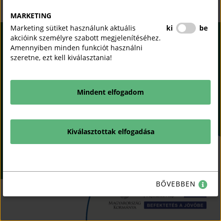
MARKETING
Marketing sütiket használunk aktuális
ki
be
akcióink személyre szabott megjelenítéséhez.
KAMARAI VÁLLALKOZÓI
Amennyiben minden funkciót használni
INFORMÁCIÓS
szeretne, ezt kell kiválasztania!
RENDSZER
(OPEN
IN
NEW
ADATKEZELÉSI
COPYRIGHT © 2018 - 2026
WINDOW)
TÁJÉKOZTATÓ
MKIK. |
ALL RIGHTS
Mindent elfogadom
RESERVED! DESIGNED &
POWERED BY
POSITIVE
SÜTI SZABÁLYZAT
(OPEN
ADAMSKY
IN
(open in new window)
(open in new window)
AKADÁLYMENTESÍTÉSI
(open in new window)
Kiválasztottak elfogadása
(open in new window)
NEW
NYILATKOZAT
(OPEN
Sz
X
WINDOW)
IN
NEW
KAPCSOLAT
WINDOW)
BŐVEBBEN