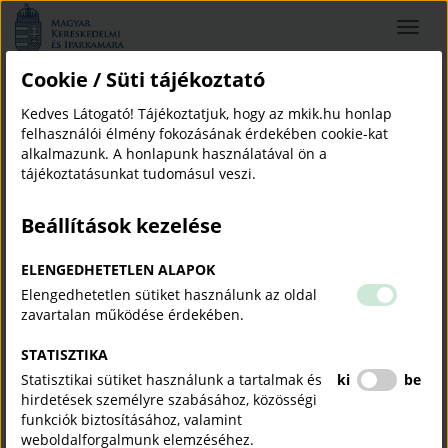
Magyar
Toggle
Kereskedelmi
navigat
és
Iparkamara
Cookie / Süti tájékoztató
ISZIIR
Kedves Látogató! Tájékoztatjuk, hogy az mkik.hu honlap
képzés, oktatás
isziir
felhasználói élmény fokozásának érdekében cookie-kat
alkalmazunk. A honlapunk használatával ön a
tájékoztatásunkat tudomásul veszi.
Beállítások kezelése
Az Internet alapú Szakképzési Integrált Információs Rendszer
(ISZIIR) a Magyar Kereskedelmi és Iparkamara (MKIK) szakképzési
ELENGEDHETETLEN ALAPOK
feladatait támogató online rendszer. Az ISZIIR amellett, hogy segíti
Elengedhetetlen sütiket használunk az oldal
a kamarákat a szakképzési feladataik ellátásában, egyben a
zavartalan működése érdekében.
kamarák által működtetett szakképzési rendszerben létrehozott és
tárolt információk pontos és naprakész nyilvántartása is. A
STATISZTIKA
regisztrált felhasználók az ISZIIR-t a
Belépés
menüpont alatt
Statisztikai sütiket használunk a tartalmak és
ki
be
érhetik el, a külső érdeklődők számára hozzáférhetővé tett oldalak
hirdetések személyre szabásához, közösségi
pedig a
Nyilvános lekérdezések
menüpont alatt láthatók.
funkciók biztosításához, valamint
weboldalforgalmunk elemzéséhez.