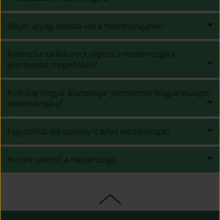
Milyen anyagi vonzata van a mestervizsgának?
Kötelező-e tanfolyamot végezni a mestervizsgára
jelentkezést megelőzően?
Kizárólag magyar állampolgár jelentkezhet Magyarországon
mestervizsgára?
Fogyatékkal élő személy is tehet mestervizsgát?
Ha nem sikerült a mestervizsga…