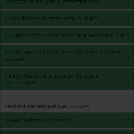
Hány tagja van egy Ágazati Készségtanácsnak?
Mi szabályozza a készségtanácsok munkáját?
Mi alapján végzi k a készségtanácsok az éves munkájukat?
Mi a szerepe az MKIK-nak a készségtanácsok működése
kapcsán?
Mennyi időre kapják a készségtanács tagjai a
kinevezésüket?
Hazai szakmai versenyek (SZKTV, OSZTV)
Kik jelentkezhetnek a versenyre?