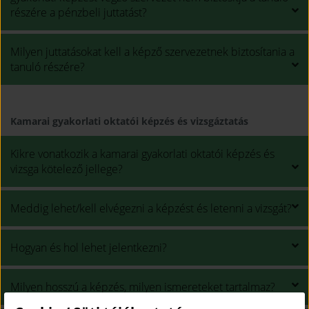
részére a pénzbeli juttatást?
Milyen juttatásokat kell a képző szervezetnek biztosítania a
tanuló részére?
Kamarai gyakorlati oktatói képzés és vizsgáztatás
Kikre vonatkozik a kamarai gyakorlati oktatói képzés és
vizsga kötelező jellege?
Meddig lehet/kell elvégezni a képzést és letenni a vizsgát?
Hogyan és hol lehet jelentkezni?
Milyen hosszú a képzés, milyen ismereteket tartalmaz?