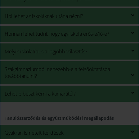
Hol lehet az iskoláknak utána nézni?
Honnan lehet tudni, hogy egy iskola erős-e/jó-e?
Melyik iskolatípus a legjobb választás?
Szakgimnáziumból nehezebb-e a felsőoktatásba
továbbtanulni?
Lehet-e buszt kérni a kamarától?
Tanulószerződés és együttműködési megállapodás
Gyakran Ismételt Kérdések