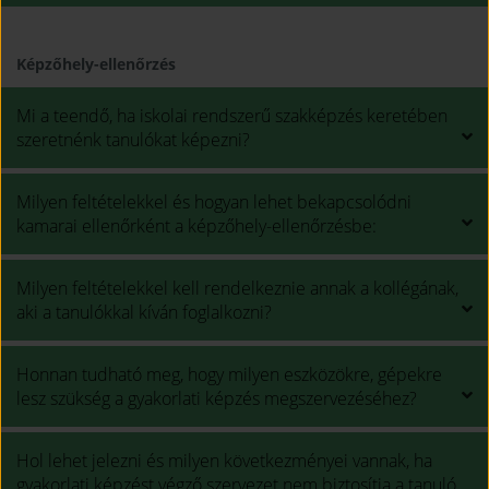
Képzőhely-ellenőrzés
Mi a teendő, ha iskolai rendszerű szakképzés keretében
szeretnénk tanulókat képezni?
Milyen feltételekkel és hogyan lehet bekapcsolódni
kamarai ellenőrként a képzőhely-ellenőrzésbe:
Milyen feltételekkel kell rendelkeznie annak a kollégának,
aki a tanulókkal kíván foglalkozni?
Honnan tudható meg, hogy milyen eszközökre, gépekre
lesz szükség a gyakorlati képzés megszervezéséhez?
Hol lehet jelezni és milyen következményei vannak, ha
gyakorlati képzést végző szervezet nem biztosítja a tanuló