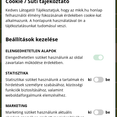
Cookie / Süti tájékoztató
Hogyan történik a vizsgáztatás?
Kedves Látogató! Tájékoztatjuk, hogy az mkik.hu honlap
felhasználói élmény fokozásának érdekében cookie-kat
alkalmazunk. A honlapunk használatával ön a
Milyen költségei vannak a képzésnek és a vizsgának?
tájékoztatásunkat tudomásul veszi.
Mikor indul a képzés?
Beállítások kezelése
ELENGEDHETETLEN ALAPOK
Szintvizsgáztatás
Elengedhetetlen sütiket használunk az oldal
zavartalan működése érdekében.
Mely tanulók számára kötelező a szintvizsga és kinek nem
STATISZTIKA
kell szintvizsgát tennie?
Statisztikai sütiket használunk a tartalmak és
ki
be
hirdetések személyre szabásához, közösségi
A fiam asztalos szakképesítést tanul, szeretne szintvizsgát
funkciók biztosításához, valamint
tenni, hogy teheti ezt meg? Kinél kell érdeklődnöm, kitől
weboldalforgalmunk elemzéséhez.
kaphatok információt?
MARKETING
Marketing sütiket használunk aktuális
ki
be
Milyen jellegű feladatokat kell a szintvizsgán megoldani?