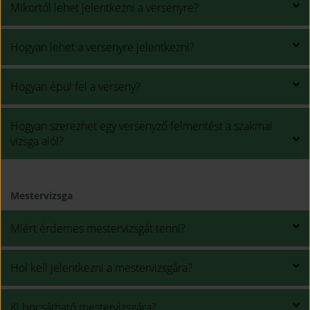
Mikortól lehet jelentkezni a versenyre?
Hogyan lehet a versenyre jelentkezni?
Hogyan épül fel a verseny?
Hogyan szerezhet egy versenyző felmentést a szakmai
vizsga alól?
Mestervizsga
Miért érdemes mestervizsgát tenni?
Hol kell jelentkezni a mestervizsgára?
Ki bocsátható mestervizsgára?