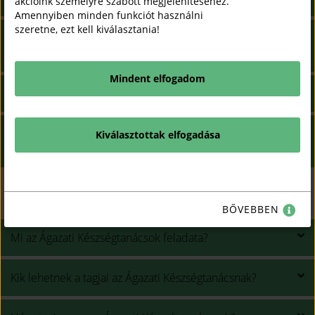
akcióink személyre szabott megjelenítéséhez.
Amennyiben minden funkciót használni
szeretne, ezt kell kiválasztania!
Milyen előnyei vannak annak, ha a lányom Eladóként
sikeres szintvizsgát tett?
Mindent elfogadom
Kik vannak jelen egy szintvizsgán?
A fiam megbukott a hegesztő szintvizsgán, lesz még
Kiválasztottak elfogadása
lehetősége javítani és mikor?
ÁKT
BŐVEBBEN
Mi az Ágazati Készségtanácsok feladata?
Kik lehetnek a tagjai az Ágazati Készségtanácsnak?