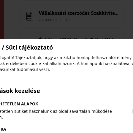
Vállalkozási szerződés Szakkivitelezésre (átalánydíjas)
2018-08-09
DOC
Építőipari Vállalkozók Etikai Kódexe
 / Süti tájékoztató
2018-08-09
PDF
togató! Tájékoztatjuk, hogy az mkik.hu honlap felhasználói élmény
ak érdekében cookie-kat alkalmazunk. A honlapunk használatával 
tásunkat tudomásul veszi.
tások kezelése
HETETLEN ALAPOK
tetlen sütiket használunk az oldal zavartalan működése
n.
IKA