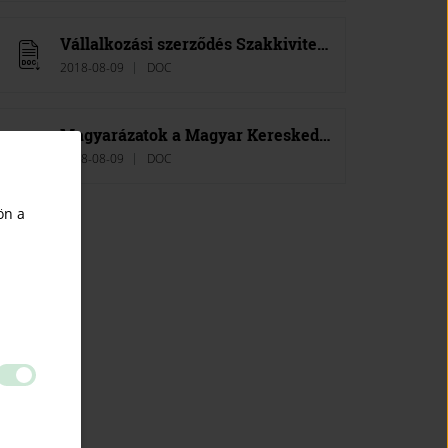
Vállalkozási szerződés Szakkivitelezésre (tételes elszámolású)
2018-08-09
DOC
Magyarázatok a Magyar Kereskedelmi és Iparkamara által kis- és mikrovállalkozások részére alkalmazásra javasolt vállalkozási mintaszerződésekhez
2018-08-09
DOC
ön a