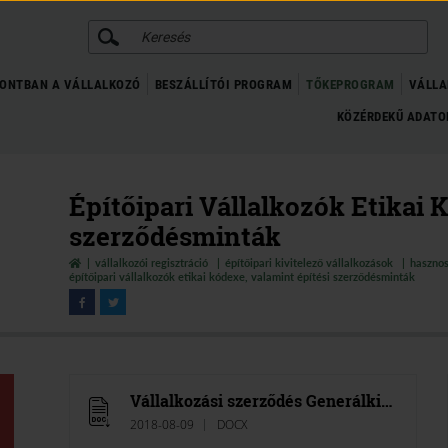
KERESÉS
ONTBAN A VÁLLALKOZÓ
BESZÁLLÍTÓI PROGRAM
TŐKEPROGRAM
VÁLLA
KÖZÉRDEKŰ ADAT
Építőipari Vállalkozók Etikai 
szerződésminták
vállalkozói regisztráció
építőipari kivitelező vállalkozások
hasznos
építőipari vállalkozók etikai kódexe, valamint építési szerződésminták
Vállalkozási szerződés Generálkivitelezésre (átalánydíjas)
2018-08-09
DOCX