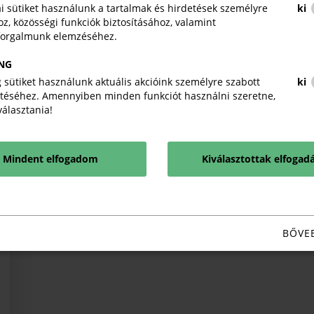
kai sütiket használunk a tartalmak és hirdetések személyre
ki
z, közösségi funkciók biztosításához, valamint
forgalmunk elemzéséhez.
NG
 sütiket használunk aktuális akcióink személyre szabott
ki
téséhez. Amennyiben minden funkciót használni szeretne,
iválasztania!
Mindent elfogadom
Kiválasztottak elfogad
BŐVE