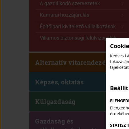
A gazdálkodó szervezetek
Kamarai hozzájárulás
Építőipari kivitelező vállalkozások
Villamos biztonsági felülvizsgálók
Cookie
Kedves Lá
Alternatív vitarendezés
fokozásán
tájékozta
Képzés, oktatás
Beállí
Külgazdaság
ELENGED
Elengedhe
érdekébe
Gazdaság és
STATISZT