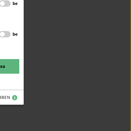
be
be
ása
BBEN