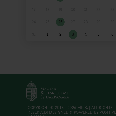
17
18
19
20
21
22
23
24
25
26
27
28
29
30
31
1
2
3
4
5
6
COPYRIGHT © 2018 - 2026 MKIK. |
ALL RIGHTS
RESERVED! DESIGNED & POWERED BY
POSITIV