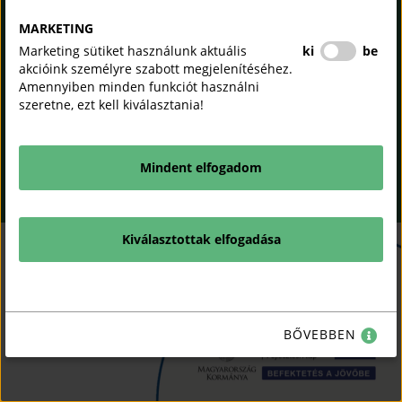
RENDSZER
(OPEN
IN
MARKETING
NEW
ADATKEZELÉSI
COPYRIGHT © 2018 - 2026
Marketing sütiket használunk aktuális
ki
be
WINDOW)
TÁJÉKOZTATÓ
MKIK. |
ALL RIGHTS
akcióink személyre szabott megjelenítéséhez.
RESERVED! DESIGNED &
Amennyiben minden funkciót használni
POWERED BY
POSITIVE
SÜTI SZABÁLYZAT
szeretne, ezt kell kiválasztania!
(OPEN
ADAMSKY
IN
(open in new window)
(open in new window)
AKADÁLYMENTESÍTÉSI
(open in new window)
(open in new window)
NEW
NYILATKOZAT
(OPEN
WINDOW)
IN
Mindent elfogadom
NEW
KAPCSOLAT
WINDOW)
Kiválasztottak elfogadása
Sz
X
BŐVEBBEN