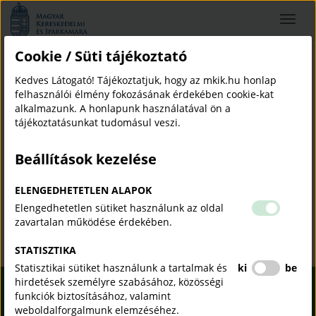
Magyar
Toggle
Kereskedelmi
navigat
és
Iparkamara
Cookie / Süti tájékoztató
MKIK VB ELJÁRÁSI SZABÁLYZAT2019 09 01
Kedves Látogató! Tájékoztatjuk, hogy az mkik.hu honlap
alternatív vitarendezés
választottbíróság
eljárási szabályzat
felhasználói élmény fokozásának érdekében cookie-kat
eljárási szabályzat 2019. szeptember 1-től
mkik vb eljárási szabályzat2019 09 01
alkalmazunk. A honlapunk használatával ön a
tájékoztatásunkat tudomásul veszi.
Beállítások kezelése
MKIK VB ELJÁRÁSI SZABÁLYZAT2019 09 01
ELENGEDHETETLEN ALAPOK
2018-08-15
PDF
Elengedhetetlen sütiket használunk az oldal
zavartalan működése érdekében.
STATISZTIKA
Statisztikai sütiket használunk a tartalmak és
ki
be
hirdetések személyre szabásához, közösségi
funkciók biztosításához, valamint
KAMARAI VÁLLALKOZÓI
weboldalforgalmunk elemzéséhez.
INFORMÁCIÓS