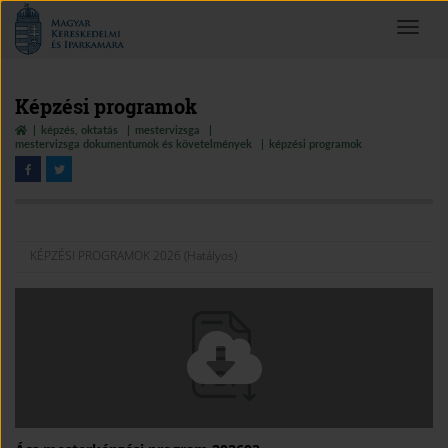
Magyar
Toggle
Kereskedelmi
navigat
és
Iparkamara
Képzési programok
képzés, oktatás
mestervizsga
mestervizsga dokumentumok és követelmények
képzési programok
KÉPZÉSI PROGRAMOK 2026 (Hatályos)