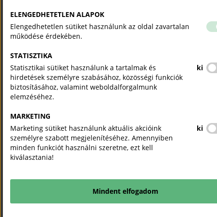
ELENGEDHETETLEN ALAPOK
Elengedhetetlen sütiket használunk az oldal zavartalan
működése érdekében.
Tetőfedő mesterképzési program 202603
STATISZTIKA
Statisztikai sütiket használunk a tartalmak és
ki
hirdetések személyre szabásához, közösségi funkciók
biztosításához, valamint weboldalforgalmunk
elemzéséhez.
MARKETING
Marketing sütiket használunk aktuális akcióink
ki
Tisztítástechnológia mesterképzési program 202603
személyre szabott megjelenítéséhez. Amennyiben
minden funkciót használni szeretne, ezt kell
kiválasztania!
Mindent elfogadom