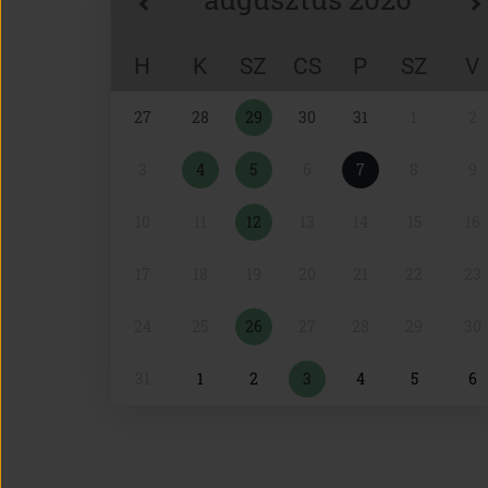
H
K
SZ
CS
P
SZ
V
Naptár
27
28
29
30
31
1
2
választó
3
4
5
6
7
8
9
10
11
12
13
14
15
16
17
18
19
20
21
22
23
24
25
26
27
28
29
30
31
1
2
3
4
5
6