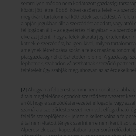
semmilyen módon nem korlátozott gazdasági társaság –
között jött létre. Ebből következően a felek – a szerz
megkívánt tartalommal köthettek szerződést. A felek
alapján jogukban állt a szerződést az adott, vagy attó
fél jogában állt – az egyetértés hiányában – a szerző
elve azt jelenti, hogy a felek akarata jogi értelemben
kötnek-e szerződést, ha igen, kivel, milyen tartalomm
amelynek létrehozása során a felek magánautonómiája
piacgazdaság nélkülözhetetlen eleme. A gazdasági sz
léphetnek, szabadon választhatnak szerződő partnert é
feltételeit úgy szabják meg, ahogyan az az érdekeikne
[7]
Ahogyan a felperest semmi nem korlátozta abban, 
általa megfelelőnek gondolt szerződéstervezetet készí
arról, hogy e szerződéstervezetet elfogadja, vagy azza
számára a szerződéstervezet nem volt elfogadható, úgy
felelős szereplőjének – jeleznie kellett volna a felper
által nem vitatott tények szerint erre nem került sor, 
Alperesnek ezzel kapcsolatban a per során előadott 