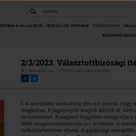
KERESÉS
ONTBAN A VÁLLALKOZÓ
BESZÁLLÍTÓI PROGRAM
TŐKEPROGRAM
VÁLLA
KÖZÉRDEKŰ ADAT
2/3/2023. Választottbírósági ít
határozatok tára
2/3/2023. választottbírósági ítélet
I. A szerződési szabadság elve azt jelenti, hogy
megkötve. A jogalanyok maguk döntik el, kötnek
tartalommal. A vagyoni forgalom mozgatója a 
felek magánautonómiája jut érvényre. A szerző
nélkülözhetetlen eleme. A gazdasági szereplők