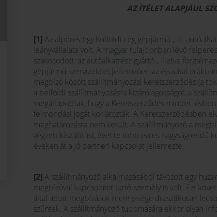
AZ ÍTÉLET ALAPJÁUL S
[1]
Az alperes egy külföldi cég gépjármű-, ill. autóal
leányvállalata volt. A magyar tulajdonban lévő felperes
szakosodott, az autóalkatrész gyártó-, illetve forgalm
gépjármű szervizekbe, jellemzően az éjszakai órákban.
megbízó között szállítmányozási keretszerződés (a tov
a belföldi szállítmányozásra kizárólagosságot, a szállítm
megállapodtak, hogy a Keretszerződés minden évben 
felmondási jogát korlátozták. A Keretszerződésben elvár
meghatározásra nem került. A szállítmányozó a megbíz
végzett kiszállítást, évente több ezres nagyságrendű k
éveken át a jó partneri kapcsolat jellemezte.
[2]
A szállítmányozó alkalmazásából távozott egy huza
megbízóval kapcsolatot tartó személy is volt. Ezt köve
által adott megbízások mennyisége drasztikusan lecs
szűntek. A szállítmányozó tudomására ekkor olyan inf