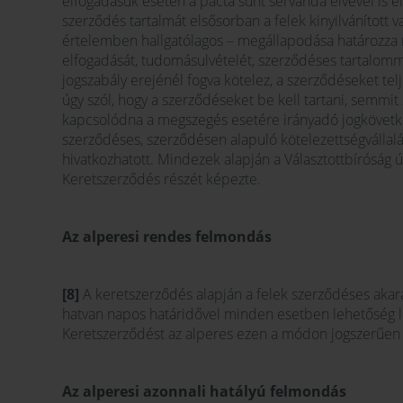
elfogadásuk esetén a pacta sunt servanda elvével is e
szerződés tartalmát elsősorban a felek kinyilvánított 
értelemben hallgatólagos – megállapodása határozza me
elfogadását, tudomásulvételét, szerződéses tartalomm
jogszabály erejénél fogva kötelez, a szerződéseket telj
úgy szól, hogy a szerződéseket be kell tartani, semmi
kapcsolódna a megszegés esetére irányadó jogkövetke
szerződéses, szerződésen alapuló kötelezettségvállalás
hivatkozhatott. Mindezek alapján a Választottbíróság ú
Keretszerződés részét képezte.
Az alperesi rendes felmondás
[8]
A keretszerződés alapján a felek szerződéses akara
hatvan napos határidővel minden esetben lehetőség l
Keretszerződést az alperes ezen a módon jogszerűen 
Az alperesi azonnali hatályú felmondás