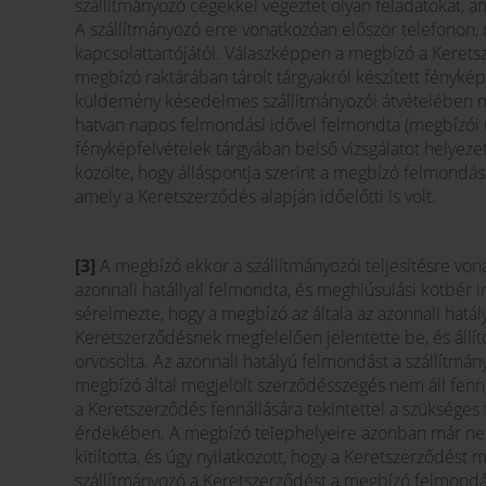
szállítmányozó cégekkel végeztet olyan feladatokat, a
A szállítmányozó erre vonatkozóan először telefonon, 
kapcsolattartójától. Válaszképpen a megbízó a Kerets
megbízó raktárában tárolt tárgyakról készített fényképf
küldemény késedelmes szállítmányozói átvételében meg
hatvan napos felmondási idővel felmondta (megbízói 
fényképfelvételek tárgyában belső vizsgálatot helyezett 
közölte, hogy álláspontja szerint a megbízó felmondás
amely a Keretszerződés alapján időelőtti is volt.
[3]
A megbízó ekkor a szállítmányozói teljesítésre von
azonnali hatállyal felmondta, és meghiúsulási kötbér ir
sérelmezte, hogy a megbízó az általa az azonnali hat
Keretszerződésnek megfelelően jelentette be, és állítot
orvosolta. Az azonnali hatályú felmondást a szállítmán
megbízó által megjelölt szerződésszegés nem áll fenn,
a Keretszerződés fennállására tekintettel a szükséges
érdekében. A megbízó telephelyeire azonban már nem 
kitiltotta, és úgy nyilatkozott, hogy a Keretszerződést 
szállítmányozó a Keretszerződést a megbízó felmondása