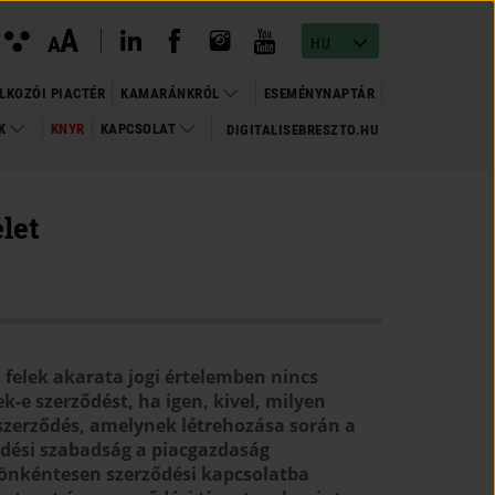
instagram megnyitása
(open in new window)
youtube megnyitása
(open in new window)
linkedin megnyitása
(open in new window)
facebook megnyitása
(open in new window)
Kontraszt
A
Betűméret
A
nézet
HU
változtatása
LKOZÓI PIACTÉR
KAMARÁNKRÓL
ESEMÉNYNAPTÁR
OK
KNYR
KAPCSOLAT
DIGITALISEBRESZTO.HU
(OPEN
(OPEN IN NEW WINDOW)
IN
NEW
WINDOW)
élet
 a felek akarata jogi értelemben nincs
-e szerződést, ha igen, kivel, milyen
szerződés, amelynek létrehozása során a
dési szabadság a piacgazdaság
 önkéntesen szerződési kapcsolatba