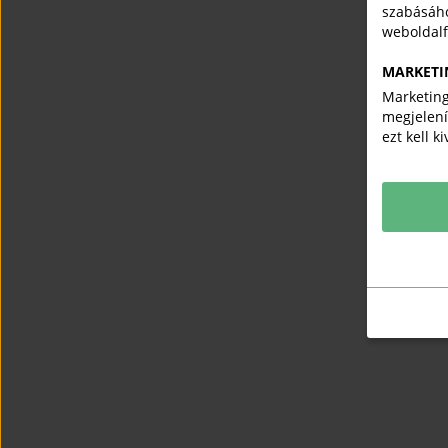
szabásáho
weboldal
MARKETI
Marketing
megjelení
ezt kell k