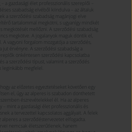
 a gazdasági élet professzionális szereplői –
ődéses szabadság elvéből kiindulva – az általuk
nek a szerződési szabadság magánjogi elve
l eltérő tartalommal megkötni, s ugyanígy mindkét
dés megkötését mellőzni. A szerződési szabadság
 nincs megkötve. A jogalanyok maguk döntik el,
al. A vagyoni forgalom mozgatója a szerződés,
 jut érvényre. A szerződési szabadság a
ereplők önkéntesen szerződési kapcsolatba
s a szerződési típust, valamint a szerződés
k leginkább megfelel.
hogy az előzetes egyeztetéseket követően egy
tsen el, úgy az alperes is szabadon dönthetett
l szemben észrevételekkel él. Ha az alperes
 – mint a gazdasági élet professzionális és
esnek a tervezettel kapcsolatos aggályait. A felek
az alperes a szerződéstervezetet elfogadta.
érvei nemcsak életszerűtlenek, hanem