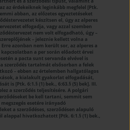
tnert és a szerződési típust, valamint a
az az érdekeiknek leginkább megfelel [Ptk.
ta semmi abban, az előzetes egyeztetéseket
déstervezetet készítsen el, úgy az alperes
tervezetet elfogadja, vagy azzal szemben
rződéstervezet nem volt elfogadható, úgy –
szereplőjének – jeleznie kellett volna a
. Erre azonban nem került sor, az alperes a
 kapcsolatban a per során előadott érvei
etén a pacta sunt servanda elvével is
 a szerződés tartalmát elsősorban a felek
yatkozó – ebben az értelemben hallgatólagos
ások, a kialakult gyakorlat elfogadását,
s [Ptk. 6:1.§ (1) bek., 6:63.§ (5) bek]. III.
ez a szerződés teljesítésére. A polgári
zerződéseket be kell tartani, semmit sem
 megszegés esetére irányadó
leket a szerződéses, szerződésen alapuló
 alappal hivatkozhatott [Ptk. 6:1.§ (1) bek.,