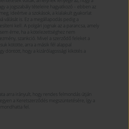
llentétesek voltak, amelynek lényege az, hogy a
vagy a jogszabály tételeire hagyatkozó – ebben az
g, ideértve a szokások, a kialakult gyakorlat
á válását is. Ez a megállapodás pedig a
esíteni kell. A polgári jognak az a parancsa, amely
t sem érne, ha a kötelezettséghez nem
zmény, szankció. Mivel a szerződő feleket a
uk kötötte, arra a másik fél alappal
gy döntött, hogy a kizárólagossági kikötés a
ta arra irányult, hogy rendes felmondás útján
egyen a Keretszerződés megszüntetésére, így a
mondhatta fel.