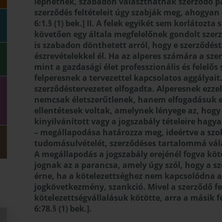
léphetnek, szabadon választhatnak szerződő par
szerződés feltételeit úgy szabják meg, ahogyan 
6:1.§ (1) bek.] II. A felek egyikét sem korlátoz
követően egy általa megfelelőnek gondolt szerző
is szabadon dönthetett arról, hogy e szerződés
észrevételekkel él. Ha az alperes számára a sze
mint a gazdasági élet professzionális és felelős 
felperesnek a tervezettel kapcsolatos aggályait
szerződéstervezetet elfogadta. Alperesnek ezzel
nemcsak életszerűtlenek, hanem elfogadásuk es
ellentétesek voltak, amelynek lényege az, hogy
kinyilvánított vagy a jogszabály tételeire hag
– megállapodása határozza meg, ideértve a szok
tudomásulvételét, szerződéses tartalommá válását i
A megállapodás a jogszabály erejénél fogva kötel
jognak az a parancsa, amely úgy szól, hogy a s
érne, ha a kötelezettséghez nem kapcsolódna a
jogkövetkezmény, szankció. Mivel a szerződő fe
kötelezettségvállalásuk kötötte, arra a másik fél
6:78.§ (1) bek.].