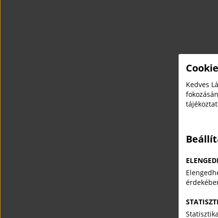
Cookie
Kedves Lá
fokozásán
tájékozta
Beállí
ELENGED
Elengedhe
érdekébe
STATISZT
Statiszti