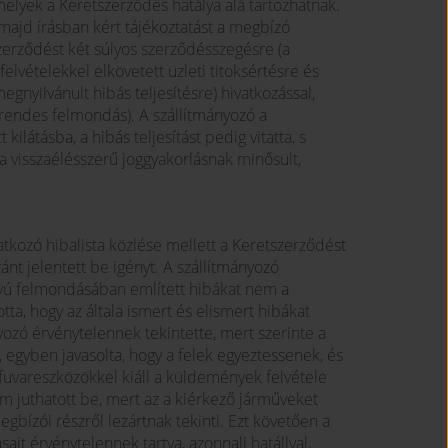
melyek a Keretszerződés hatálya alá tartozhatnak.
majd írásban kért tájékoztatást a megbízó
zerződést két súlyos szerződésszegésre (a
elvételekkel elkövetett üzleti titoksértésre és
nyilvánult hibás teljesítésre) hivatkozással,
rendes felmondás). A szállítmányozó a
kilátásba, a hibás teljesítást pedig vitatta, s
a visszaélésszerű joggyakorlásnak minősült,
atkozó hibalista közlése mellett a Keretszerződést
ánt jelentett be igényt. A szállítmányozó
ályú felmondásában említett hibákat nem a
ta, hogy az általa ismert és elismert hibákat
yozó érvénytelennek tekintette, mert szerinte a
 egyben javasolta, hogy a felek egyeztessenek, és
 fuvareszközökkel kiáll a küldemények felvétele
juthatott be, mert az a kiérkező járműveket
megbízói részről lezártnak tekinti. Ezt követően a
it érvénytelennek tartva, azonnali hatállyal,