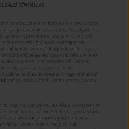
ZOLGÁLÓ TÉNYÁLLÁS
katrész kereskedelemmel foglalkozó magyarországi
i társaság az autóalkatrész utópiac kiszolgálására
azó ügyfelek küldeményeit juttatta el különböző
 A felperesi szállítmányozó és az alperesi
ábbiakban: Keretszerződés) jött létre. A megbízó
ányozó pedig teljesítési garanciát vállalt. A felek
további egy évvel meghosszabbodik, a felek
t szolgáltatási szint („
service level
”)
ó székhelyéről és fióktelepeiről nagy tételekben
üldeményt kezelt, a felek közötti viszonyt hosszú
mos ideje ott dolgozó munkavállaló, aki egyben az
tően a szállítmányozó azt észlelte, hogy a megbízó
ökkent, majd e megbízások egy időre meg is
ormációk jutottak, hogy a megbízó más