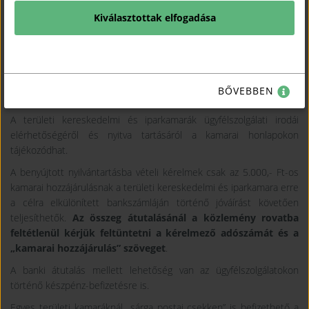
Az adatlap kötelező és önkéntesen megadható adatokból áll, a
Kiválasztottak elfogadása
nem kötelező jelleggel megadható adatok közlése a regisztrációs
szám kiadását nem befolyásolja, de a közölt adatok valódiságáért az
adatközlő felel.
Az adatlap kitöltését szintén a honlapokon elérhető
kitöltési
BŐVEBBEN
útmutató
segíti.
A területi kereskedelmi és iparkamarák ügyfélszolgálati irodái
elérhetőségéről és nyitva tartásáról a kamarai honlapokon
tájékozódhat.
A benyújtott nyilvántartásba vételi kérelmek csak az 5.000,- Ft-os
kamarai hozzájárulásnak a területi kereskedelmi és iparkamara erre
a célra elkülönített bankszámláján történő jóváírást követően
teljesíthetők.
Az összeg átutalásánál a közlemény rovatba
feltétlenül kérjük feltüntetni a kérelmező adószámát és a
„kamarai hozzájárulás” szöveget
.
A banki átutalás mellett lehetőség van az ügyfélszolgálatokon
történő készpénz-befizetésre is.
Egyes területi kamaráknál „sárga postai csekken” is befizethető a