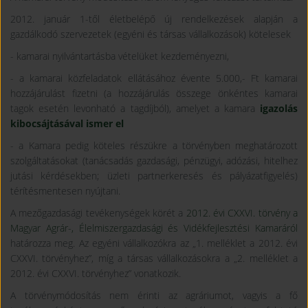
2012. január 1-től életbelépő új rendelkezések alapján a
gazdálkodó szervezetek (egyéni és társas vállalkozások) kötelesek
- kamarai nyilvántartásba vételüket kezdeményezni,
- a kamarai közfeladatok ellátásához évente 5.000,- Ft kamarai
hozzájárulást fizetni (a hozzájárulás összege önkéntes kamarai
tagok esetén levonható a tagdíjból), amelyet a kamara
igazolás
kibocsájtásával ismer el
- a Kamara pedig köteles részükre a törvényben meghatározott
szolgáltatásokat (tanácsadás gazdasági, pénzügyi, adózási, hitelhez
jutási kérdésekben; üzleti partnerkeresés és pályázatfigyelés)
térítésmentesen nyújtani.
A mezőgazdasági tevékenységek körét a
2012. évi CXXVI. törvény a
Magyar Agrár-, Élelmiszergazdasági és Vidékfejlesztési Kamaráról
határozza meg. Az egyéni vállalkozókra az „1. melléklet a 2012. évi
CXXVI. törvényhez”, míg a társas vállalkozásokra a „2. melléklet a
2012. évi CXXVI. törvényhez” vonatkozik.
A törvénymódosítás nem érinti az agráriumot, vagyis a fő