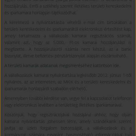
hozzájárulás. Erről a székhely szerint illetékes területi kereskedelmi
és iparkamara honlapján tájékozódhat.
A kérelmező a nyilvántartásba vételről e-mail cím birtokában a
területi kereskedelmi és iparkamarától elektronikus értesítést kap,
amely tartalmazza a vállalkozás kamarai regisztrációs számát,
valamint azt, hogy az 5.000,- Ft-os kamarai hozzájárulást is
megfizette. A hozzájárulásról számla nem készül, az a banki
bizonylat, illetve befizetési pénztárbizonylat alapján elszámolható.
A területi kamarák adatainak megismeréséhez kattintson ide.
A vállalkozások kamarai nyilvántartása legkésőbb 2012. június 1-től
nyilvános, az az interneten, az MKIK és a területi kereskedelmi és
iparkamarák honlapjáról szabadon elérhető.
Amennyiben további kérdése van, vegye fel a kapcsolatot telefonon
vagy elektronikus levélben a területileg illetékes iparkamarával.
Köszönjük, hogy regisztrációjával hozzájárul ahhoz, hogy olyan
kamarai nyilvántartás jöhessen létre, amely szándékaink szerint
javítja az üzleti forgalom biztonságát, a vállalkozások és a
kormányzat számára egyaránt hasznosítható információkkal tud