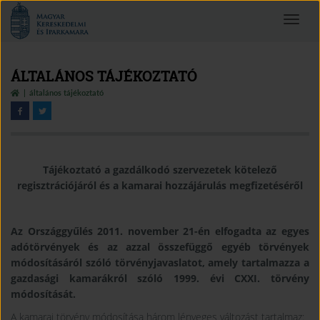
Magyar
Toggle
Kereskedelmi
navigat
és
Iparkamara
ÁLTALÁNOS TÁJÉKOZTATÓ
általános tájékoztató
Tájékoztató
a
gazdálkodó szervezetek kötelező
regisztrációjáról
és a
kamarai hozzájárulás megfizetéséről
Az Országgyűlés 2011. november 21-én elfogadta az egyes
adótörvények és az azzal összefüggő egyéb törvények
módosításáról szóló törvényjavaslatot, amely tartalmazza a
gazdasági kamarákról szóló 1999. évi CXXI. törvény
módosítását.
A kamarai törvény módosítása három lényeges változást tartalmaz: