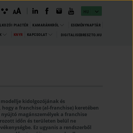
instagram megnyitása
(open in new window)
youtube megnyitása
(open in new window)
linkedin megnyitása
(open in new window)
facebook megnyitása
(open in new window)
Kontraszt
A
Betűméret
A
nézet
HU
változtatása
LKOZÓI PIACTÉR
KAMARÁNKRÓL
ESEMÉNYNAPTÁR
OK
KNYR
KAPCSOLAT
DIGITALISEBRESZTO.HU
(OPEN
(OPEN IN NEW WINDOW)
IN
NEW
WINDOW)
i modellje kidolgozójának és
hogy a franchise (al-franchise) keretében
t nyújtó magánszemélyek a franchise
ozott időn és területen belül ne
evékenységbe. Ez ugyanis a rendszerből