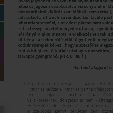
kiváló (al)franchise vevőknek olyan azonnali v
felperes jogosan védekezett a versenytilalmi kl
versenytilalmi kikötés sem időbeli, sem térbeli
volt túlzott, a franchise rendszerből kiváló p
lehetetlenítettef el, s az adott piacon sem volt
és tisztesség követelményeibe ütköző, egyoldal
hátrányára alkalmazott rendelkezésnek tekinthető
kötbér a kár felmerülésétől függetlenül megfize
kötbér szerepét képezi, hogy a szerződés megsz
erőt is kifejtsen. A kötbér utólagos mérséklése,
szerepét gyengítené. [Ptk. 6:186.§ ]
Az ítélet alapjául s
A perben nem álló Franchise partner és Értéke
Franchise hálózat a Franchise partnert feljogosí
ennek alapján a Franchise hálózat üzleti
vállalkozásoknak időlegesen és nem kizárólago
Értékesítő kötelezettséget vállalt arra, hogy a 
a szerződés szerinti területen sem közv