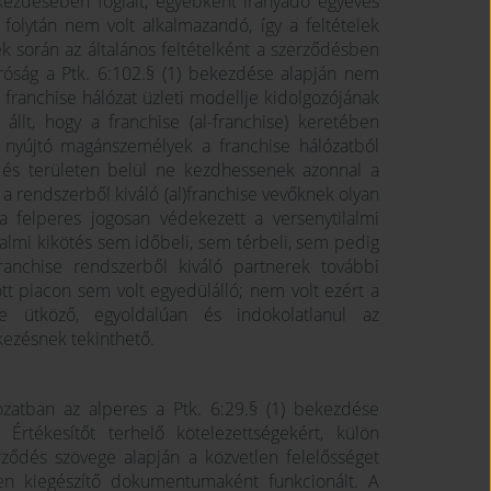
bekezdésében foglalt, egyébként irányadó egyéves
 folytán nem volt alkalmazandó, így a feltételek
k során az általános feltételként a szerződésben
bíróság a Ptk. 6:102.§ (1) bekezdése alapján nem
a franchise hálózat üzleti modellje kidolgozójának
lt, hogy a franchise (al-franchise) keretében
t nyújtó magánszemélyek a franchise hálózatból
 és területen belül ne kezdhessenek azonnal a
a rendszerből kiváló (al)franchise vevőknek olyan
a felperes jogosan védekezett a versenytilalmi
lalmi kikötés sem időbeli, sem térbeli, sem pedig
franchise rendszerből kiváló partnerek további
tt piacon sem volt egyedülálló; nem volt ezért a
e ütköző, egyoldalúan és indokolatlanul az
kezésnek tekinthető.
kozatban az alperes a Ptk. 6:29.§ (1) bekezdése
 Értékesítőt terhelő kötelezettségekért, külön
rződés szövege alapján a közvetlen felelősséget
len kiegészítő dokumentumaként funkcionált. A