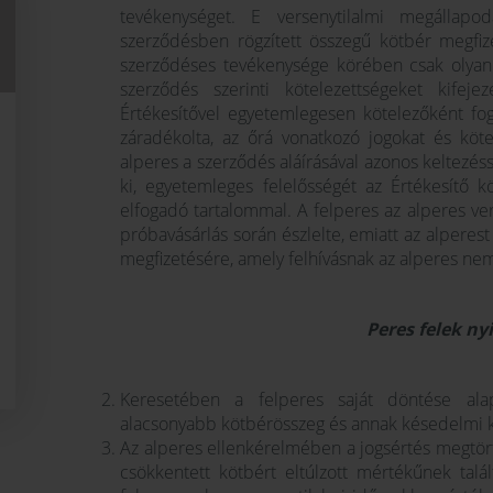
tevékenységet. E versenytilalmi megállap
szerződésben rögzített összegű kötbér megfizet
szerződéses tevékenysége körében csak olyan
szerződés szerinti kötelezettségeket kifeje
Értékesítővel egyetemlegesen kötelezőként fog
záradékolta, az őrá vonatkozó jogokat és köte
alperes a szerződés aláírásával azonos keltezésse
ki, egyetemleges felelősségét az Értékesítő kö
elfogadó tartalommal. A felperes az alperes ve
próbavásárlás során észlelte, emiatt az alperest
megfizetésére, amely felhívásnak az alperes nem
Peres felek ny
Keresetében a felperes saját döntése ala
alacsonyabb kötbérösszeg és annak késedelmi ka
Az alperes ellenkérelmében a jogsértés megtörté
csökkentett kötbért eltúlzott mértékűnek talál