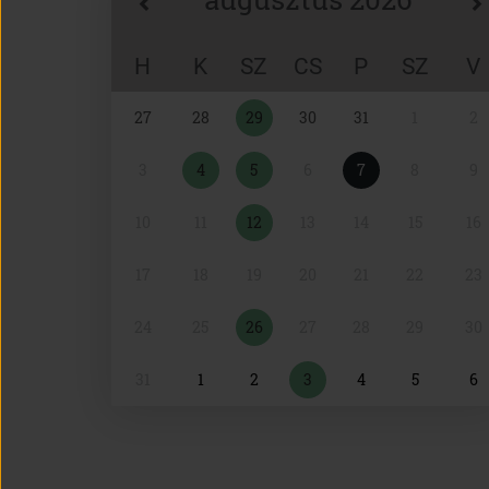
H
K
SZ
CS
P
SZ
V
Naptár
27
28
29
30
31
1
2
választó
3
4
5
6
7
8
9
10
11
12
13
14
15
16
17
18
19
20
21
22
23
24
25
26
27
28
29
30
31
1
2
3
4
5
6