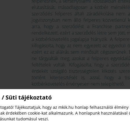
felperesnek, a versenytilalmi időszakban érték
elutasítását, másodlagosan a kötbér mérséklésé
szerződés felperes általi záradékolása nem a
jogviszonyban nem álló felperes közvetlenül k
arra, hogy a szerződést a Franchise partne
rendelkezett, ezért a szerződés létre sem jött, 
a kötbérkövetelés jogalapja hiányzik. A felpere
kifogásolta, hogy az nem egyezett az egyedüli ö
ezért ez az aláírás sem minősült cégszerűnek. 
ne tárgyalták meg, azokat a felperes egyoldalú
feltételek voltak. Kifogásolta, hogy a szerződé
érdekét szolgáló tisztességtelen kikötés szere
történt kiterjesztését is, azzal, hogy a tis
kötbérkövetelés érvényesen nem telepíthető.
 / Süti tájékoztató
A Választottbír
togató! Tájékoztatjuk, hogy az mkik.hu honlap felhasználói élmény
ak érdekében cookie-kat alkalmazunk. A honlapunk használatával 
tásunkat tudomásul veszi.