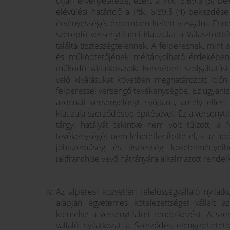
útján érvényesítette, ezért a Ptk. 8:69.§ (3) 
elévülési határidő a Ptk. 6:89.§ (4) bekezdése
érvényességét érdemben kellett vizsgálni. Enne
szereplő versenytilalmi klauzulát a Választott
találta tisztességtelennek. A felperesnek, mint 
és működtetőjének méltányolható érdekében ál
működő vállalkozások, keretében szolgáltatás
való kiválásukat követően meghatározott időn
felperessel versengő tevékenységbe. Ez ugyanis 
azonnali versenyelőnyt nyújtana, amely ellen 
klauzula szerződésbe építésével. Ez a versenyti
tárgyi hatályát tekintve nem volt túlzott, a 
tevékenységét nem lehetetlenítette el, s az ado
jóhiszeműség és tisztesség követelményeib
(al)franchise vevő hátrányára alkalmazott rendel
Az alperesi közvetlen felelősségvállaló nyilat
alapján egyetemes kötelezettséget vállalt az
kiemelve a versenytilalmi rendelkezést. A sze
vállaló nyilatkozat a Szerződés elengedhetet