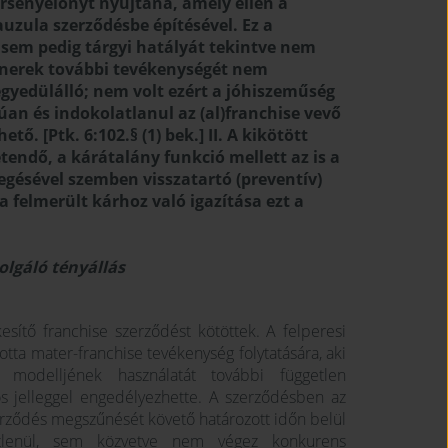
ersenyelőnyt nyújtana, amely ellen a
auzula szerződésbe építésével. Ez a
, sem pedig tárgyi hatályát tekintve nem
artnerek további tevékenységét nem
 egyedülálló; nem volt ezért a jóhiszeműség
úan és indokolatlanul az (al)franchise vevő
. [Ptk. 6:102.§ (1) bek.] II. A kikötött
tendő, a kárátalány funkció mellett az is a
egésével szemben visszatartó (preventív)
 a felmerült kárhoz való igazítása ezt a
zolgáló tényállás
sítő franchise szerződést kötöttek. A felperesi
totta mater-franchise tevékenység folytatására, aki
 modelljének használatát további független
s jelleggel engedélyezhette. A szerződésben az
szerződés megszűnését követő határozott időn belül
etlenül, sem közvetve nem végez konkurens