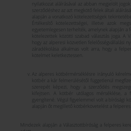
nyilatkozat aláírásával az abban megjelölt jogo
szerződéshez az azt megkötő felek általi aláírásáv
alapján a vonatkozó kötelezettségek tekintetébe
Értékesítő kötelezettségei, illetve azok meg
egyetemlegesen terhelték, amelynek alapján a fe
kötelezettek közötti szabad választás joga. A 
hogy az alperesi közvetlen felelősségvállalási ny
záradékolása alkalmas volt arra, hogy a felpe
kötelmet keletkeztessen.
Az alperes kötbérmérséklésre irányuló kérelmét
kötbér a kár felmerülésétől függetlenül megfizet
szerepét képezi, hogy a szerződés megszegés
kifejtsen. A kötbér utólagos mérséklése, a f
gyengítené. Végül figyelemmel volt a bírósági k
alapján őt megillető kötbérkövetelést a felperes
Mindezek alapján a Választottbíróság a felperes kere