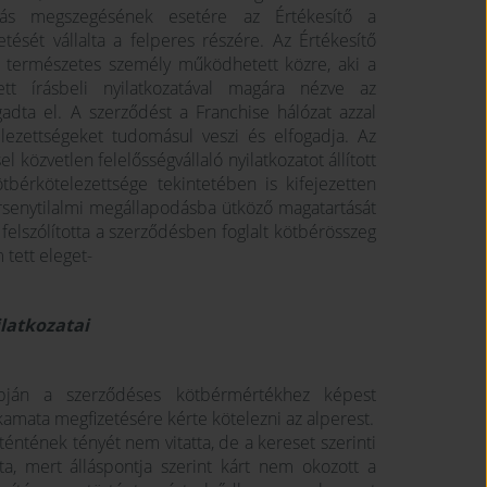
odás megszegésének esetére az Értékesítő a
ését vállalta a felperes részére. Az Értékesítő
 természetes személy működhetett közre, aki a
zett írásbeli nyilatkozatával magára nézve az
adta el. A szerződést a Franchise hálózat azzal
lezettségeket tudomásul veszi és elfogadja. Az
l közvetlen felelősségvállaló nyilatkozatot állított
tbérkötelezettsége tekintetében is kifejezetten
rsenytilalmi megállapodásba ütköző magatartását
 felszólította a szerződésben foglalt kötbérösszeg
 tett eleget-
ilatkozatai
pján a szerződéses kötbérmértékhez képest
mata megfizetésére kérte kötelezni az alperest.
ntének tényét nem vitatta, de a kereset szerinti
ta, mert álláspontja szerint kárt nem okozott a