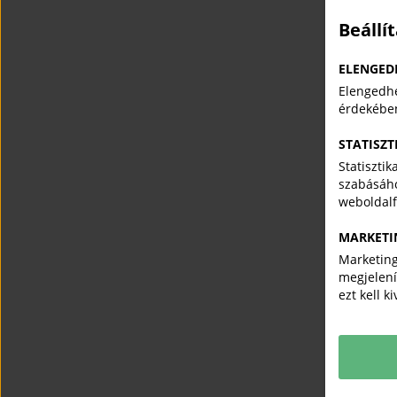
Beállí
ELENGED
Elengedhe
érdekébe
STATISZT
Statiszti
szabásáho
weboldal
MARKETI
Marketing
megjelení
ezt kell k