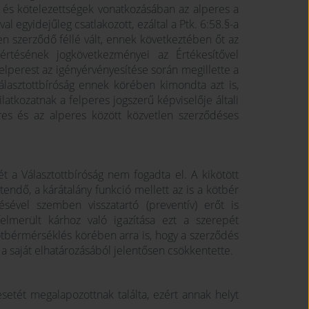
k és kötelezettségek vonatkozásában az alperes a
al egyidejűleg csatlakozott, ezáltal a Ptk. 6:58.§-a
n szerződő féllé vált, ennek következtében őt az
sértésének jogkövetkezményei az Értékesítővel
lperest az igényérvényesítése során megillette a
Választottbíróság ennek körében kimondta azt is,
ilatkozatnak a felperes jogszerű képviselője általi
res és az alperes között közvetlen szerződéses
 a Választottbíróság nem fogadta el. A kikötött
endő, a kárátalány funkció mellett az is a kötbér
ével szemben visszatartó (preventív) erőt is
elmerült kárhoz való igazítása ezt a szerepét
ötbérmérséklés körében arra is, hogy a szerződés
 a saját elhatározásából jelentősen csökkentette.
setét megalapozottnak találta, ezért annak helyt