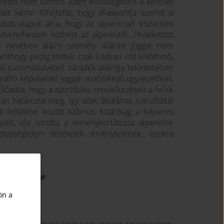
esítés nem történt, ezért elsődlegesen a kereset
t kérte. Kifejtette, hogy álláspontja szerint a
dott alapot arra, hogy az alperessel közvetlen
övetelhessen kötbért az alperestől. Hivatkozott
r nevében aláíró személy aláírási joggal nem
minthogy pedig kötbér csak írásban volt kiköthető,
si tudomásulvételi záradék aláírója tekintetében
nálló képviseleti joggal rendelkező ügyvezetővel,
Előadta, hogy a szerződés rendelkezéseit a felek
an határozta meg, így azok általános szerződési
s feltételei között számos, kizárólag a felperes
pelt, ide sorolta a versenykorlátozás alperesre
ztességtelen feltételek érvénytelenek, azokra
óság ítélete
ön a