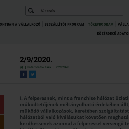
KERESÉS
ONTBAN A VÁLLALKOZÓ
BESZÁLLÍTÓI PROGRAM
TŐKEPROGRAM
VÁLLA
KÖZÉRDEKŰ ADAT
2/9/2020.
határozatok tára
2/9/2020.
I. A felperesnek, mint a franchise hálózat üzlet
működtetőjének méltányolható érdekében állt, 
működő vállalkozások, keretében szolgáltatás
hálózatból való kiválásukat követően meghatár
kezdhessenek azonnal a felperessel versengő t