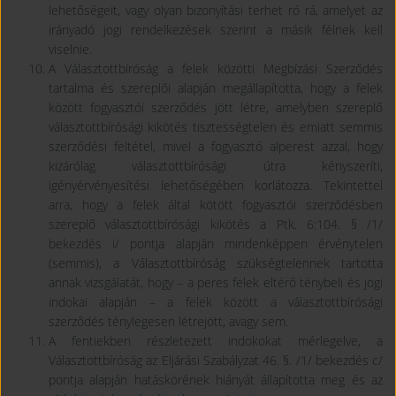
lehetőségeit, vagy olyan bizonyítási terhet ró rá, amelyet az
irányadó jogi rendelkezések szerint a másik félnek kell
viselnie.
A Választottbíróság a felek közötti Megbízási Szerződés
tartalma és szereplői alapján megállapította, hogy a felek
között fogyasztói szerződés jött létre, amelyben szereplő
választottbírósági kikötés tisztességtelen és emiatt semmis
szerződési feltétel, mivel a fogyasztó alperest azzal, hogy
kizárólag választottbírósági útra kényszeríti,
igényérvényesítési lehetőségében korlátozza. Tekintettel
arra, hogy a felek által kötött fogyasztói szerződésben
szereplő választottbírósági kikötés a Ptk. 6:104. § /1/
bekezdés i/ pontja alapján mindenképpen érvénytelen
(semmis), a Választottbíróság szükségtelennek tartotta
annak vizsgálatát, hogy – a peres felek eltérő ténybeli és jogi
indokai alapján – a felek között a választottbírósági
szerződés ténylegesen létrejött, avagy sem.
A fentiekben részletezett indokokat mérlegelve, a
Választottbíróság az Eljárási Szabályzat 46. §. /1/ bekezdés c/
pontja alapján hatáskörének hiányát állapította meg és az