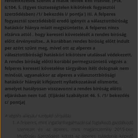
rendelkezések szerint a másik félnek kell viselnie. [Ptk.
6:104. §. (Egyes tisztességtelen kikötések fogyasztói
szerződésben) /1/ bekezdés i/ pontja ] III. A felperes
fogyasztói szerződésből eredő igényét a választottbíróság
hatáskör hiánya miatt megszüntette. A felperes nincs
elzárva attól , hogy kereseti követelését a rendes bíróság
előtt érvényesítse,. A korábban rendes bíróság előtt indult
per azért szűnt meg, mivel ott az alperes a
választottbírósági hatásköri kikötésre utalással védekezett.
A rendes bíróság előtti korábbi permegszüntető végzés a
felperes kereseti követelése tárgyában ítélt dolognak nem
minősül, ugyanakkor az alperes a választottbírósági
hatáskör hiányát kifejezett nyilatkozatával elismerte,
amelyet hatályosan visszavonni a rendes bíróság előtti
eljárásban nem tud. [Eljárási Szabályzat 46. §. /1/ bekezdés
c/ pontja]
A végzés alapjául szolgáló tényállás
A felperes, mint ingatlanforgalmazással foglalkozó gazdálkodó
szervezet és az alperes, mint magánszemély 2015-ben
Megbízási Szerződést kötött az alperes tulajdonát képező