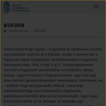
Magyar
Toggle
Kereskedelmi
navigat
és
Iparkamara
4/10/2018
határozatok tára
4/10/2018
Választottbírósági végzés I. Fogyasztó és vállalkozás közötti
szerződésben semmis az a kikötés, amely e törvénynek a
fogyasztó jogait megállapító rendelkezéseitől a fogyasztó
hátrányára eltér. [Ptk. 6:100. §-a] II. Tisztességtelennek
minősül a fogyasztói szerződésben az a kikötés, amely:
kizárja, vagy korlátozza a fogyasztó peres, vagy más jogi
úton történő igényérvényesítési lehetőségeit, különösen, ha
– anélkül, hogy azt jogszabály előírná – kizárólag
választottbírósági útra kényszeríti a fogyasztót,
jogellenesen leszűkíti bizonyítási lehetőségeit, vagy olyan
bizonyítási terhet ró rá, amelyet az irányadó jogi