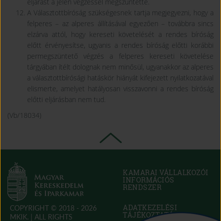
eljárást a jelen végzéssel megszüntette.
A Választottbíróság szükségesnek tartja megjegyezni, hogy a
felperes – az alperes állításával egyezően – továbbra sincs
elzárva attól, hogy kereseti követelését a rendes bíróság
előtt érvényesítse, ugyanis a rendes bíróság előtti korábbi
permegszüntető végzés a felperes kereseti követelése
tárgyában ítélt dolognak nem minősül, ugyanakkor az alperes
a választottbírósági hatáskör hiányát kifejezett nyilatkozatával
elismerte, amelyet hatályosan visszavonni a rendes bíróság
előtti eljárásban nem tud.
(Vb/18034)
KAMARAI VÁLLALKOZÓI
INFORMÁCIÓS
RENDSZER
(OPEN
IN
NEW
ADATKEZELÉSI
COPYRIGHT © 2018 - 2026
WINDOW)
TÁJÉKOZTATÓ
MKIK. |
ALL RIGHTS