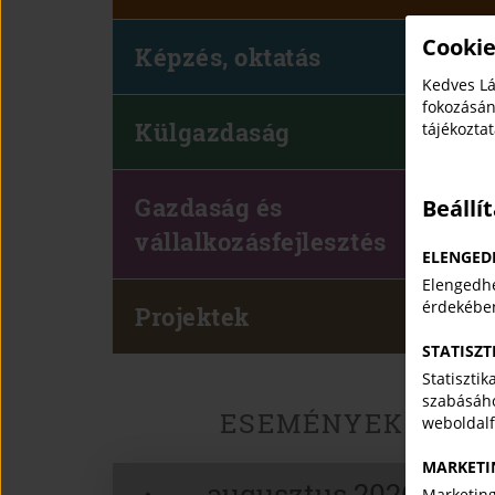
Cookie
Képzés, oktatás
Kedves Lá
fokozásán
Külgazdaság
tájékozta
Gazdaság és
Beállí
vállalkozásfejlesztés
ELENGED
Elengedhe
érdekébe
Projektek
STATISZT
Statiszti
szabásáho
ESEMÉNYEK
weboldal
MARKETI
augusztus 2026
Marketing