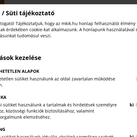
 / Süti tájékoztató
VEGYEN RÉSZT SZEMÉLYES TANÁCS
togató! Tájékoztatjuk, hogy az mkik.hu honlap felhasználói élmény
EGYSZERŰBBÉ, HATÉKONYABBÁ VÁL
ak érdekében cookie-kat alkalmazunk. A honlapunk használatával 
ÜGYINTÉZÉSÉT!
tásunkat tudomásul veszi.
A „Digitális közigazgatás egyszerűbben” online előad
biztosítunk lehetőséget. A tanácsadás kiemelten haszn
cégvezetőknek és adminisztrációval foglalkozó munka
tások kezelése
gyorsabban és tudatosabban használni a vállalkozás
ügyintézési felületeket.
HETETLEN ALAPOK
A személyes konzultációk során lehetőség nyílik több
tetlen sütiket használunk az oldal zavartalan működése
Ügyfélkapu/Cégkapu, az
ÜPO
, az
ONYA
, az
e-Papír
, 
n.
közigazgatási felületek használatához kapcsol
IKA
A személyes konzultáció
időkerete egy-egy csopor
kai sütiket használunk a tartalmak és hirdetések személyre
ki
kamara munkatársa telefonon egyezteti a jelentkezőkk
z, közösségi funkciók biztosításához, valamint
forgalmunk elemzéséhez.
A tanácsadást tartja:
Németh Zsuzsanna
, aki több 
támogatja a vállalkozókat és magánszemélyeket bérszá
NG
A részvétel
térítésmentes
, azonban előzetes
jelent
 sütiket használunk aktuális akcióink személyre szabott
ki