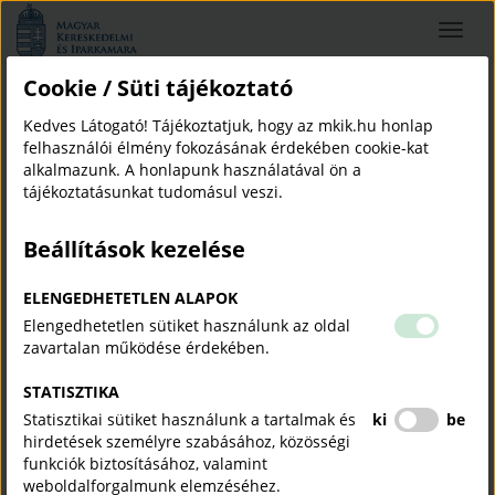
Magyar
Toggle
Kereskedelmi
navigat
és
Iparkamara
Cookie / Süti tájékoztató
Beck Zoltán
Kedves Látogató! Tájékoztatjuk, hogy az mkik.hu honlap
beck zoltán
felhasználói élmény fokozásának érdekében cookie-kat
alkalmazunk. A honlapunk használatával ön a
tájékoztatásunkat tudomásul veszi.
Beállítások kezelése
Közgazdász, vállalkozó, szőlész, borász.
ELENGEDHETETLEN ALAPOK
Az egyetemi tanulmányaim befejezése után Budapesten
helyezkedtem el, európai uniós fejlesztési projekteken dolgoztam
Elengedhetetlen sütiket használunk az oldal
állami szektorban, ezt követően a bankszektorban is szereztem
zavartalan működése érdekében.
több éves tapasztalatot. Vállalkozóként pályázatírással,
STATISZTIKA
projektmenedzsmenttel és üzleti tervezéssel foglalkozom 2014
Statisztikai sütiket használunk a tartalmak és
ki
be
óta. Mentori és oktatói tevékenységekkel is bővítettem
hirdetések személyre szabásához, közösségi
szolgáltatásaimat az utóbbi években.
funkciók biztosításához, valamint
Jelenleg a turisztikai, vendéglátó szektorban tevékenykedem
weboldalforgalmunk elemzéséhez.