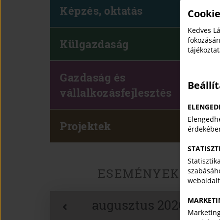
Képzés, oktatás
Cookie
Kedves Lá
fokozásán
Külgazdaság
tájékozta
Gazdaság és
Beállí
vállalkozásfejlesztés
ELENGED
Elengedhe
Projektek
érdekébe
STATISZT
Statiszti
ESEMÉNYEK
szabásáho
weboldal
MARKETI
augusztus 2026
Marketing