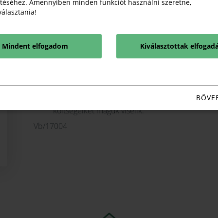
téséhez. Amennyiben minden funkciót használni szeretne,
tárgyalásokat folytattak egy esetleges egyezség 
iválasztania!
vezetett, felperes az alperes által felajánlott ös
felek egyezsége alapján mindegyik fél fizeti saját 
az előlegzett szakértői költséget is.
Mindent elfogadom
Kiválasztottak elfogad
A Választottbíróság ítélete
A felek kérték az egyezség ítéletbe foglalását, me
befejezetté nyilvánítását és a tárgyalás berekesz
felek egyezségét – kérelmükre - ítélettel hagyta
BŐVE
napon belüli megfizetésére, megállapította továb
költségeiket maguk viselik.
Vb/17004