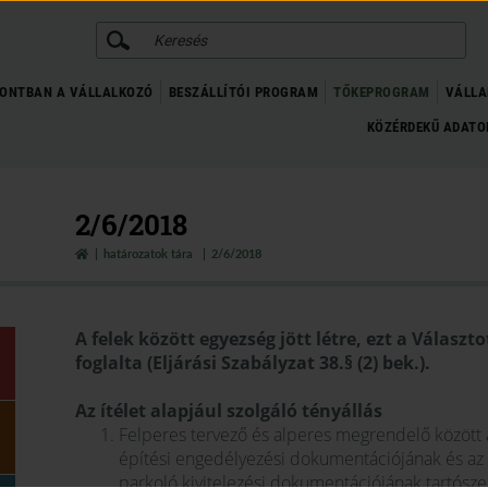
KERESÉS
ONTBAN A VÁLLALKOZÓ
BESZÁLLÍTÓI PROGRAM
TŐKEPROGRAM
VÁLLA
KÖZÉRDEKŰ ADAT
2/6/2018
határozatok tára
2/6/2018
A felek között egyezség jött létre, ezt a Választ
foglalta (Eljárási Szabályzat 38.§ (2) bek.).
Az ítélet alapjául szolgáló tényállás
Felperes tervező és alperes megrendelő között al
építési engedélyezési dokumentációjának és az a
parkoló kivitelezési dokumentációjának tartósze