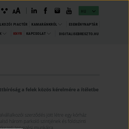
instagram megnyitása
(open in new window)
youtube megnyitása
(open in new window)
linkedin megnyitása
(open in new window)
facebook megnyitása
(open in new window)
Kontraszt
A
Betűméret
A
nézet
HU
változtatása
LKOZÓI PIACTÉR
KAMARÁNKRÓL
ESEMÉNYNAPTÁR
OK
KNYR
KAPCSOLAT
DIGITALISEBRESZTO.HU
(OPEN
(OPEN IN NEW WINDOW)
IN
NEW
WINDOW)
ottbíróság a felek közös kérelmére a ítéletbe
vállalkozói szerződés jött létre egy kórház
lsó három parkoló szintjének és földszinti
rkezeti tervezési munkáira.