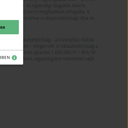
megkötésére. Az egyezségi tárgyalás sikerre
szesen 1 millió forint megfizetését elfogadta. A
költségeit, ideértve a választottbírósági díjat és
ása
lynek a Választottbíróság – a bizonyítási eljárás
tését követően – eleget tett. A Választottbíróság a
 jóvá és kötelezte alperest 1.000.000 Ft + ÁFA 30
BBEN
bá, hogy a felek, egyezségükre tekintettel saját