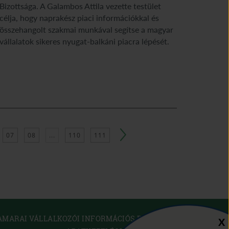
Bizottsága. A Galambos Attila vezette testület
célja, hogy naprakész piaci információkkal és
összehangolt szakmai munkával segítse a magyar
vállalatok sikeres nyugat-balkáni piacra lépését.
07
08
...
110
111
(OPEN
AMARAI VÁLLALKOZÓI INFORMÁCIÓS RENDSZER
Sz
X
IN