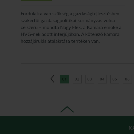
Fordulatra van szükség a gazdaságfejlesztésben,
szakértői gazdaságpolitikai kormányzás volna
célszerű – mondta Nagy Elek, a Kamara elnöke a
HVG-nek adott interjújában. A kötelező kamarai
hozzájárulás átalakítása terítéken van.
01
02
03
04
05
06
K