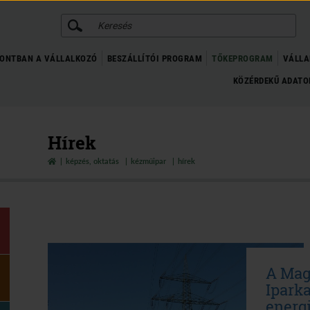
KERESÉS
ONTBAN A VÁLLALKOZÓ
BESZÁLLÍTÓI PROGRAM
TŐKEPROGRAM
VÁLLA
KÖZÉRDEKŰ ADAT
Hírek
képzés, oktatás
kézműipar
hírek
A Mag
Ipark
energ