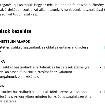
eredményeként a Demján Sándor Tőkeprogram
togató! Tájékoztatjuk, hogy az mkik.hu honlap felhasználói élmény
keretösszegét a feltételeknek teljeskörűen
ak érdekében cookie-kat alkalmazunk. A honlapunk használatával 
tásunkat tudomásul veszi.
megfelelő vállalkozások számához igazítják.
„Az iskolapadtól az első
tások kezelése
munkahelyig": tehetséggondozó
programot indít a Magyar
HETETLEN ALAPOK
Kereskedelmi és Iparkamara
tetlen sütiket használunk az oldal zavartalan működése
n.
Magyar Kereskedelmi és Iparkamara
Sajtóközlemény
2026. július 28.
IKA
kai sütiket használunk a tartalmak és hirdetések személyre
ki
z, közösségi funkciók biztosításához, valamint
A Kamara új társadalmi felelősségvállalási
forgalmunk elemzéséhez.
programja, „Az iskolapadtól az első munkahelyig"
tehetséges, de hátrányos helyzetű fiatalokat kísér
NG
végig pályájuk legérzékenyebb szakaszán.
 sütiket használunk aktuális akcióink személyre szabott
ki
téséhez. Amennyiben minden funkciót használni szeretne,
iválasztania!
A magyar kkv-k munkahelyi