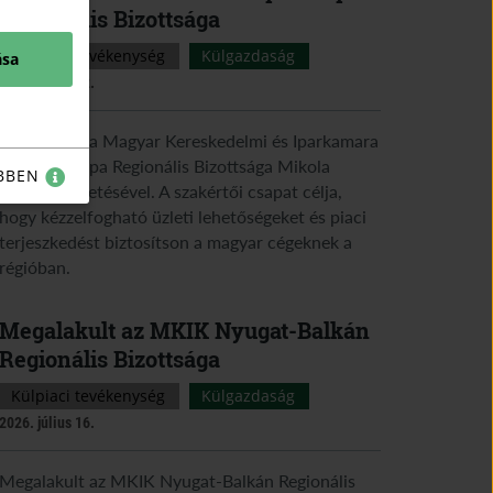
Regionális Bizottsága
Külpiaci tevékenység
Külgazdaság
ása
2026. július 22.
Megalakult a Magyar Kereskedelmi és Iparkamara
Közép-Európa Regionális Bizottsága Mikola
BBEN
Gergely vezetésével. A szakértői csapat célja,
hogy kézzelfogható üzleti lehetőségeket és piaci
terjeszkedést biztosítson a magyar cégeknek a
régióban.
Megalakult az MKIK Nyugat-Balkán
Regionális Bizottsága
Külpiaci tevékenység
Külgazdaság
2026. július 16.
Megalakult az MKIK Nyugat-Balkán Regionális