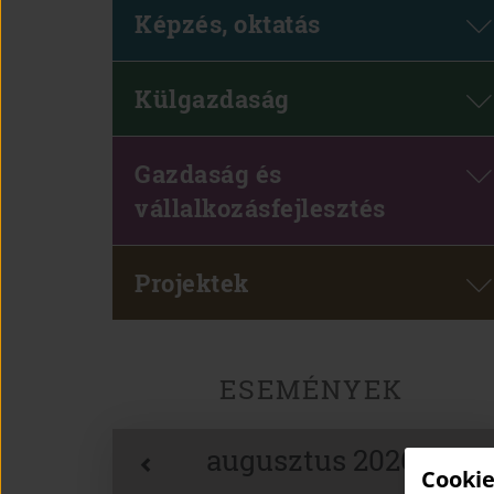
Képzés, oktatás
Külgazdaság
Gazdaság és
vállalkozásfejlesztés
Projektek
ESEMÉNYEK
augusztus 2026
Cookie