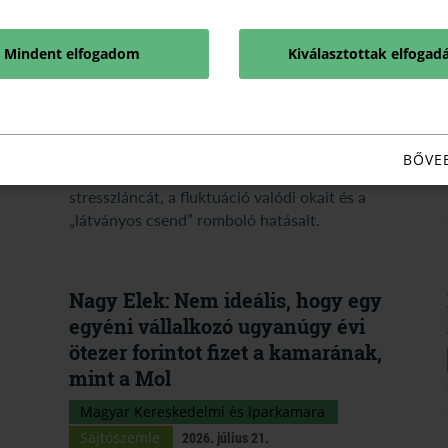
alagsora
Magyar Kereskedelmi és Iparkamara
Mindent elfogadom
Kiválasztottak elfogad
2026. július 24.
Miért folyik lefelé a nyomás a cégben, és miért
akad meg a visszajelzés? Mentálhigiénés és
BŐVE
addiktológiai szakértők tárják fel a magyar kkv-k
stresszláncát, a fluktuáció valódi okait és a
„látványos csend” romboló hatásait.
Nagy Elek: Nem ideális, hogy egy
egyéni vállalkozó ugyanúgy évi
ötezer forintot fizet a kamarának,
mint a Mol
Magyar Kereskedelmi és Iparkamara
Sajtószemle
2026. július 21.