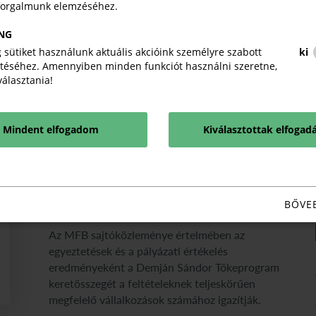
forgalmunk elemzéséhez.
KAPCSOLÓDÓ TARTALMA
NG
TUDJON MEG TÖBBET.
 sütiket használunk aktuális akcióink személyre szabott
ki
téséhez. Amennyiben minden funkciót használni szeretne,
iválasztania!
Megkezdődhet a Demján Sándor
Tőkeprogram tőkebefektetéseinek
Mindent elfogadom
Kiválasztottak elfogad
végrehajtása az MFB döntését
követően
Magyar Kereskedelmi és Iparkamara
Sajtóközlemény
2026. augusztus 03.
BŐVE
Az MFB sajtóközleménye értelmében az
egyeztetések és a pályázati értékelés
eredményeként a Demján Sándor Tőkeprogram
keretösszegét a feltételeknek teljeskörűen
megfelelő vállalkozások számához igazítják.