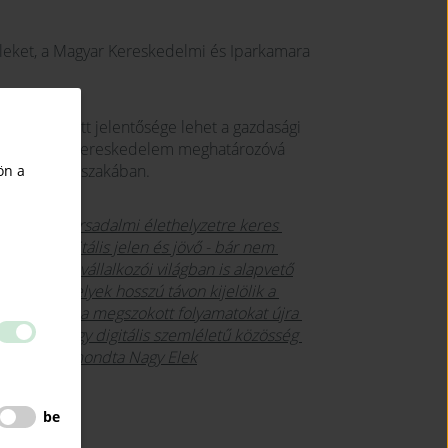
 Eleket, a Magyar Kereskedelmi és Iparkamara
nak fokozott jelentősége lehet a gazdasági
ődésében, az e-kereskedelem meghatározóvá
ődésének időszakában.
ön a
zdasági és társadalmi élethelyzetre keres
ztat a digitális jelen és jövő - bár nem
fogadtam. A vállalkozói világban is alapvető
apokra, amelyek hosszú távon kijelölik a
tozásai miatt a megszokott folyamatokat újra
. Ha ebben egy digitális szemléletű közösség
 helyem” - mondta Nagy Elek
be