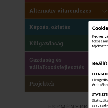
Alternatív vitarendezés
Képzés, oktatás
Cookie
Kedves Lá
fokozásán
Külgazdaság
tájékozta
Gazdaság és
Beállí
vállalkozásfejlesztés
ELENGED
Elengedhe
Projektek
érdekébe
STATISZT
Statiszti
ESEMÉNYEK
szabásáho