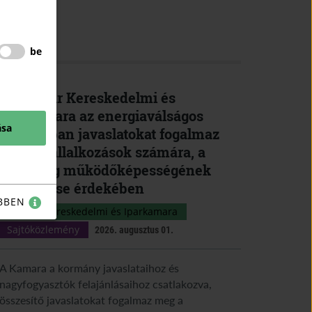
K
be
A Magyar Kereskedelmi és
Iparkamara az energiaválságos
ása
időszakban javaslatokat fogalmaz
meg a vállalkozások számára, a
gazdaság működőképességének
megőrzése érdekében
BBEN
Magyar Kereskedelmi és Iparkamara
Sajtóközlemény
2026. augusztus 01.
A Kamara a kormány javaslataihoz és
nagyfogyasztók felajánlásaihoz csatlakozva,
összesítő javaslatokat fogalmaz meg a