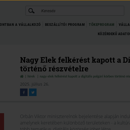
KERESÉS
ONTBAN A VÁLLALKOZÓ
BESZÁLLÍTÓI PROGRAM
TŐKEPROGRAM
VÁLLA
KÖZÉRDEKŰ ADAT
Nagy Elek felkérést kapott a Di
történő részvételre
hírek
nagy elek felkérést kapott a digitális polgári körben történő ré
2025. július 26.
Orbán Viktor miniszterelnök bejelentése alapján indul
amelynek keretében különböző területeken - a kultúrátó
több tematikus, digitális közösség jöhet létre.