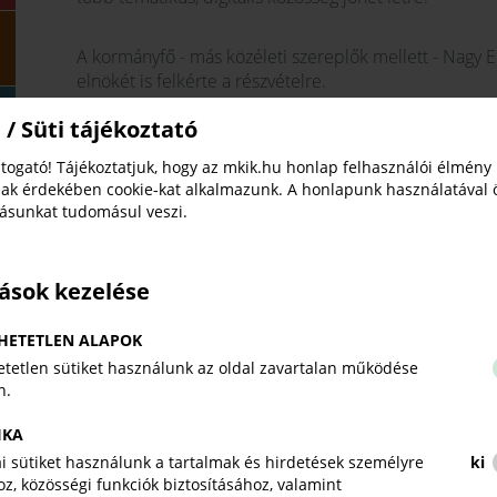
A kormányfő - más közéleti szereplők mellett - Nagy
elnökét is felkérte a részvételre.
 / Süti tájékoztató
A kezdeményezés üzleti térben történő megvalósulásá
szféra digitális átalakulásában, a startup-világ fejl
togató! Tájékoztatjuk, hogy az mkik.hu honlap felhasználói élmény
válásában és a vállalati innováció robbanásszerű fejl
ak érdekében cookie-kat alkalmazunk. A honlapunk használatával 
tásunkat tudomásul veszi.
„Ez egy olyan feladat, amely egy rendkívül aktuális ga
válaszokat. Mivel engem személyesen is nagyon foglalko
tások kezelése
kerestem a lehetőséget - de a felkérést tisztelettel el
szükség van a párbeszédre, a bizalomra és az olyan al
HETETLEN ALAPOK
fejlődés irányait. A gazdaság gyors, exponenciális vál
tetlen sütiket használunk az oldal zavartalan működése
kell építeni, a régi reflexek helyett újak szükségesek
n.
létrehozása és működése segíthet, akkor nekem ott a
IKA
kai sütiket használunk a tartalmak és hirdetések személyre
ki
z, közösségi funkciók biztosításához, valamint