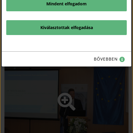
A Fenntarthatósági Vállalkozói Szemléletformálás
Mindent elfogadom
programról és jelentkezésről bővebb információ a projekt
honlapján -
www.vallalkozztudatosan.hu
- és a regionális
programkoordinátoroknál kérhető.
Kiválasztottak elfogadása
További információ:
Hegedűs Viktória, vezető szakmai koordinátor
Tel.: +36-20/293-6798
E-mail:
hegedus.viktoria@mkik.hu
BŐVEBBEN