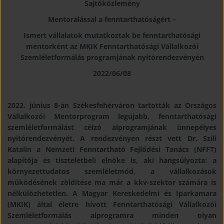
Sajtóközlemény
Mentorálással a fenntarthatóságért –
Ismert vállalatok mutatkoztak be fenntarthatósági
mentorként az MKIK Fenntarthatósági Vállalkozói
Szemléletformálás programjának nyitórendezvényén
2022/06/08
2022. június 8-án Székesfehérváron tartották az Országos
Vállalkozói Mentorprogram legújabb, fenntarthatósági
szemléletformálást célzó alprogramjának ünnepélyes
nyitórendezvényét. A rendezvényen részt vett Dr. Szili
Katalin a Nemzeti Fenntartható Fejlődési Tanács (NFFT)
alapítója és tiszteletbeli elnöke is, aki hangsúlyozta: a
környezettudatos szemléletmód, a vállalkozások
működésének zöldítése ma már a kkv-szektor számára is
nélkülözhetetlen. A Magyar Kereskedelmi és Iparkamara
(MKIK) által életre hívott Fenntarthatósági Vállalkozói
Szemléletformálás alprogramra minden olyan