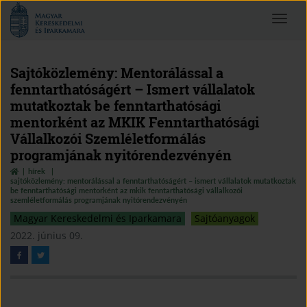
Magyar
Toggle
Kereskedelmi
navigat
és
Iparkamara
Sajtóközlemény: Mentorálással a
fenntarthatóságért – Ismert vállalatok
mutatkoztak be fenntarthatósági
mentorként az MKIK Fenntarthatósági
Vállalkozói Szemléletformálás
programjának nyitórendezvényén
hírek
sajtóközlemény: mentorálással a fenntarthatóságért – ismert vállalatok mutatkoztak
be fenntarthatósági mentorként az mkik fenntarthatósági vállalkozói
szemléletformálás programjának nyitórendezvényén
Magyar Kereskedelmi és Iparkamara
Sajtóanyagok
2022. június 09.