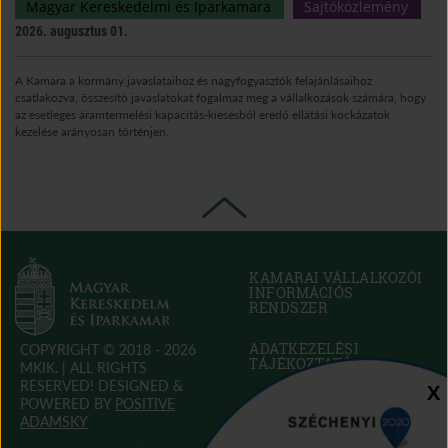
Magyar Kereskedelmi és Iparkamara
Sajtóközlemény
2026. augusztus 01.
A Kamara a kormány javaslataihoz és nagyfogyasztók felajánlásaihoz
csatlakozva, összesítő javaslatokat fogalmaz meg a vállalkozások számára, hogy
az esetleges áramtermelési kapacitás-kiesésből eredő ellátási kockázatok
kezelése arányosan történjen.
KAMARAI VÁLLALKOZÓI
INFORMÁCIÓS
RENDSZER
(OPEN
IN
NEW
ADATKEZELÉSI
COPYRIGHT © 2018 - 2026
WINDOW)
TÁJÉKOZTATÓ
MKIK. |
ALL RIGHTS
RESERVED! DESIGNED &
Sz
X
POWERED BY
POSITIVE
SÜTI SZABÁLYZAT
(OPEN
ADAMSKY
IN
(open in new window)
(open in new window)
AKADÁLYMENTESÍTÉSI
(open in new window)