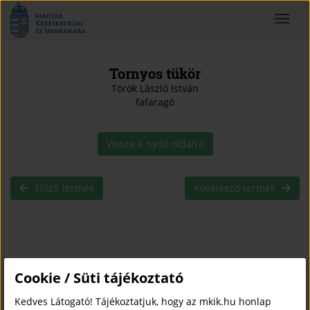
Magyar
Toggle
Kereskedelmi
navigat
és
Iparkamara
Tornyos tükör
Török László István
fafaragó
Vissza a nyitó oldalra
Előző termék
Következő termék
Cookie / Süti tájékoztató
Kedves Látogató! Tájékoztatjuk, hogy az mkik.hu honlap