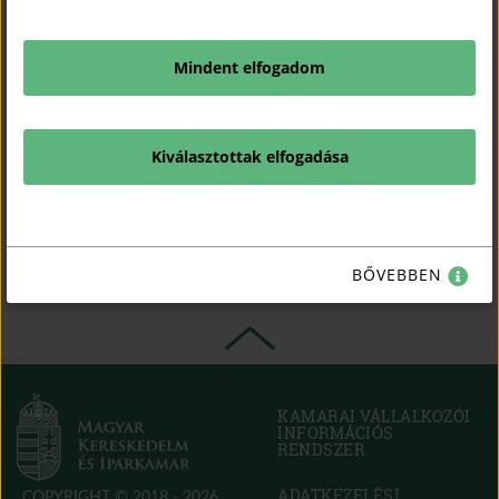
Termék anyaga:
Fekete dió
Eredete (helység/tájegység/régió):
Bihar
Mindent elfogadom
A törökök kiűzése után a paraszt-jobbágy szoba bútorzata
rohamosabb fejlődésnek indulhatott, bár a belső háborúk és az
elnyomottság még mindig nem adták meg a nyugodt fejlődés
lehetőségét. A XVIII. század második felétől a barokk válik
Kiválasztottak elfogadása
uralkodóvá. Német, cseh üveggyártók készítenek tükröket. Ezeket
egyszerű fakeretbe teszik. A vándor kereskedők útján jut el
hozzánk is. Az ügyesebb kezű emberek kicsit komolyabb faragott
keretet készítenek hozzá. A tiszta szobába helyezik el.
BŐVEBBEN
A zsűri indoklása:
KAMARAI VÁLLALKOZÓI
INFORMÁCIÓS
RENDSZER
(OPEN
IN
NEW
ADATKEZELÉSI
COPYRIGHT © 2018 - 2026