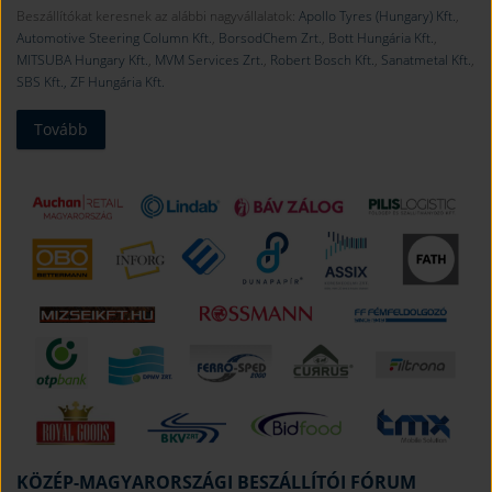
Beszállítókat keresnek az alábbi nagyvállalatok:
Apollo Tyres (Hungary) Kft.
,
Automotive Steering Column Kft.
,
BorsodChem Zrt.
,
Bott Hungária Kft.
,
MITSUBA Hungary Kft.
,
MVM Services Zrt.
,
Robert Bosch Kft.
,
Sanatmetal Kft.
,
SBS Kft.,
ZF Hungária Kft.
Tovább
KÖZÉP-MAGYARORSZÁGI BESZÁLLÍTÓI FÓRUM