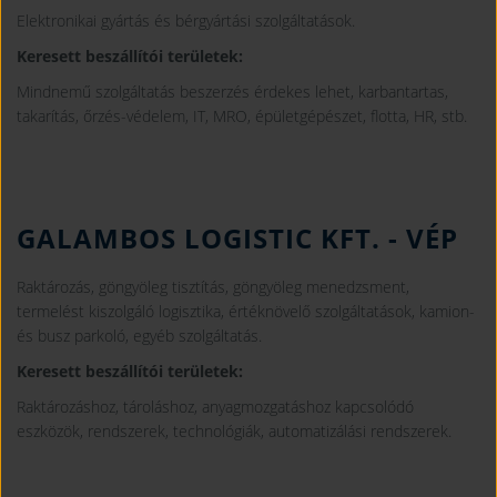
Elektronikai gyártás és bérgyártási szolgáltatások.
Keresett beszállítói területek:
Mindnemű szolgáltatás beszerzés érdekes lehet, karbantartas,
takarítás, őrzés-védelem, IT, MRO, épületgépészet, flotta, HR, stb.
GALAMBOS LOGISTIC KFT.
- VÉP
Raktározás, göngyöleg tisztítás, göngyöleg menedzsment,
termelést kiszolgáló logisztika, értéknövelő szolgáltatások, kamion-
és busz parkoló, egyéb szolgáltatás.
Keresett beszállítói területek:
Raktározáshoz, tároláshoz, anyagmozgatáshoz kapcsolódó
eszközök, rendszerek, technológiák, automatizálási rendszerek.