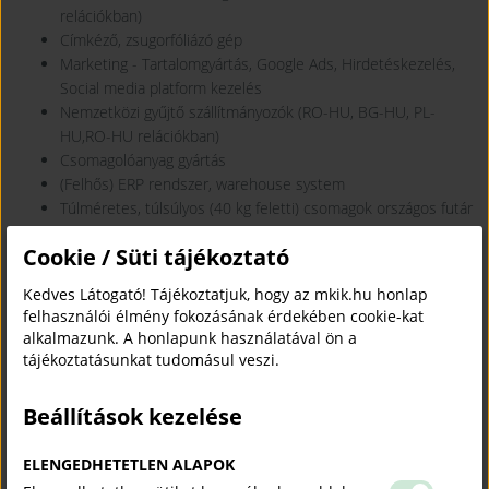
relációkban)
Címkéző, zsugorfóliázó gép
Marketing - Tartalomgyártás, Google Ads, Hirdetéskezelés,
Social media platform kezelés
Nemzetközi gyűjtő szállítmányozók (RO-HU, BG-HU, PL-
HU,RO-HU relációkban)
Csomagolóanyag gyártás
(Felhős) ERP rendszer, warehouse system
Túlméretes, túlsúlyos (40 kg feletti) csomagok országos futár
szolgáltatás
Cookie / Süti tájékoztató
Kedves Látogató! Tájékoztatjuk, hogy az mkik.hu honlap
felhasználói élmény fokozásának érdekében cookie-kat
ZALACO SÜTŐIPARI ZRT.
-
alkalmazunk. A honlapunk használatával ön a
ZALAEGERSZEG
tájékoztatásunkat tudomásul veszi.
Pék-, és cukrásztermékek gyártása és forgalmazása.
Beállítások kezelése
Keresett beszállítói területek:
ELENGEDHETETLEN ALAPOK
Csomagolóanyagok (karton, fólia, papír)