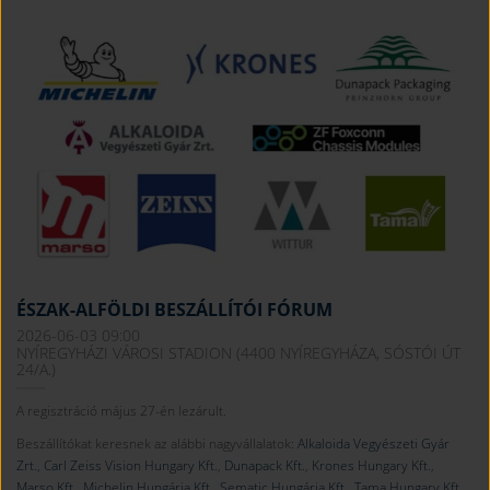
ÉSZAK-ALFÖLDI BESZÁLLÍTÓI FÓRUM
2026-06-03 09:00
NYÍREGYHÁZI VÁROSI STADION (4400 NYÍREGYHÁZA, SÓSTÓI ÚT
24/A.)
A regisztráció május 27-én lezárult.
Beszállítókat keresnek az alábbi nagyvállalatok:
Alkaloida Vegyészeti Gyár
Zrt.
,
Carl Zeiss Vision Hungary Kft.
,
Dunapack Kft.
,
Krones Hungary Kft.
,
Marso Kft.
,
Michelin Hungária Kft.
,
Sematic Hungária Kft.
,
Tama Hungary Kft.
,