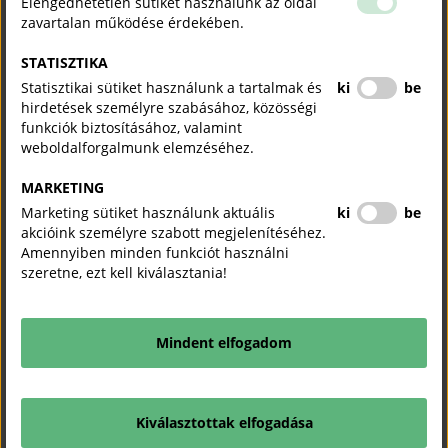
Elengedhetetlen sütiket használunk az oldal
zavartalan működése érdekében.
A részvétel díjmentes, de előzetes regisztrációhoz kötött.
STATISZTIKA
JELENTKEZÉSI HATÁRIDŐ: 2026. JÚNIUS
Statisztikai sütiket használunk a tartalmak és
ki
be
8. (HÉTFŐ) 12:00
hirdetések személyre szabásához, közösségi
funkciók biztosításához, valamint
A tárgyalások véglegesítésének határideje (eddig lehet
weboldalforgalmunk elemzéséhez.
tárgyalásokat kezdeményezni/elfogadni/elutasítani):
MARKETING
2026. JÚNIUS 11. CSÜTÖRTÖK 12:00
Marketing sütiket használunk aktuális
ki
be
ÓRA
akcióink személyre szabott megjelenítéséhez.
Amennyiben minden funkciót használni
szeretne, ezt kell kiválasztania!
REGISZTRÁCIÓHOZ KATTINTSON
IDE
Mindent elfogadom
A regisztrációs felület működéséről bővebb információt itt talál:
Kiválasztottak elfogadása
Miként működik?