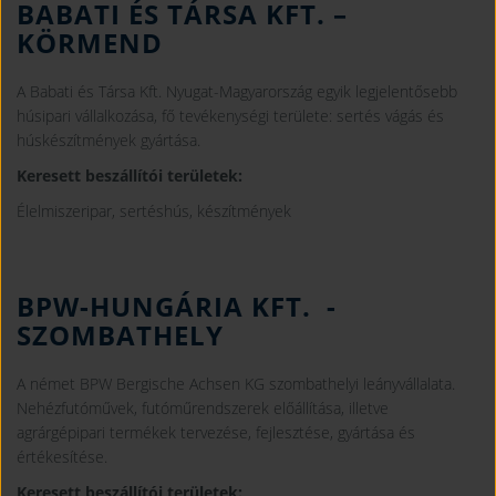
BABATI ÉS TÁRSA KFT.
–
KÖRMEND
A Babati és Társa Kft. Nyugat-Magyarország egyik legjelentősebb
húsipari vállalkozása, fő tevékenységi területe: sertés vágás és
húskészítmények gyártása.
Keresett beszállítói területek:
Élelmiszeripar, sertéshús, készítmények
BPW-HUNGÁRIA KFT.
-
SZOMBATHELY
A német BPW Bergische Achsen KG szombathelyi leányvállalata.
Nehézfutóművek, futóműrendszerek előállítása, illetve
agrárgépipari termékek tervezése, fejlesztése, gyártása és
értékesítése.
Keresett beszállítói területek: