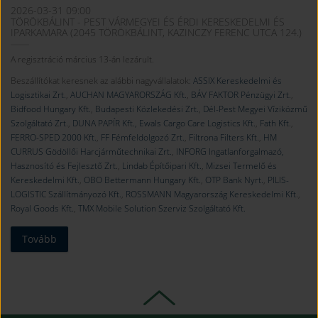
2026-03-31 09:00
TÖRÖKBÁLINT - PEST VÁRMEGYEI ÉS ÉRDI KERESKEDELMI ÉS
IPARKAMARA (2045 TÖRÖKBÁLINT, KAZINCZY FERENC UTCA 124.)
A regisztráció március 13-án lezárult.
Beszállítókat keresnek az alábbi nagyvállalatok:
ASSIX Kereskedelmi és
Logisztikai Zrt.
,
AUCHAN MAGYARORSZÁG Kft.
,
BÁV FAKTOR Pénzügyi Zrt.
,
Bidfood Hungary Kft.
,
Budapesti Közlekedési Zrt.
,
Dél-Pest Megyei Víziközmű
Szolgáltató Zrt.
,
DUNA PAPÍR Kft.,
Ewals Cargo Care Logistics Kft.
,
Fath Kft.
,
FERRO-SPED 2000 Kft.
,
FF Fémfeldolgozó Zrt.
,
Filtrona Filters Kft.
,
HM
CURRUS Gödöllői Harcjárműtechnikai Zrt.
,
INFORG Ingatlanforgalmazó,
Hasznosító és Fejlesztő Zrt.
,
Lindab Építőipari Kft.
,
Mizsei Termelő és
Kereskedelmi Kft.
,
OBO Bettermann Hungary Kft.
,
OTP Bank Nyrt.
,
PILIS-
LOGISTIC Szállítmányozó Kft.
,
ROSSMANN Magyarország Kereskedelmi Kft.
,
Royal Goods Kft.
,
TMX Mobile Solution Szerviz Szolgáltató Kft.
Tovább