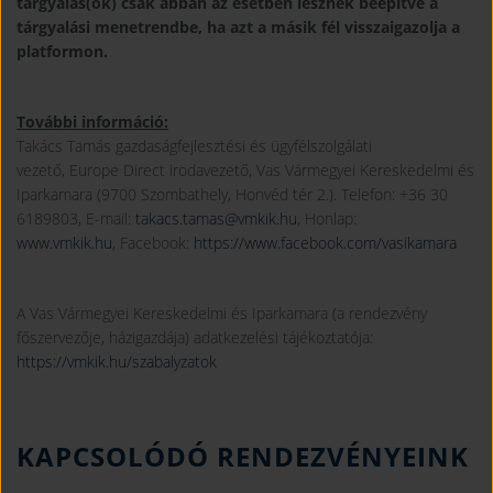
tárgyalás(ok) csak abban az esetben lesznek beépítve a
tárgyalási menetrendbe, ha azt a másik fél visszaigazolja a
platformon.
További információ:
Takács Tamás gazdaságfejlesztési és ügyfélszolgálati
vezető, Europe Direct irodavezető, Vas Vármegyei Kereskedelmi és
Iparkamara (9700 Szombathely, Honvéd tér 2.). Telefon: +36 30
6189803, E-mail:
takacs.tamas@vmkik.hu
, Honlap:
www.vmkik.hu
, Facebook:
https://www.facebook.com/vasikamara
A Vas Vármegyei Kereskedelmi és Iparkamara (a rendezvény
főszervezője, házigazdája) adatkezelési tájékoztatója:
https://vmkik.hu/szabalyzatok
KAPCSOLÓDÓ RENDEZVÉNYEINK