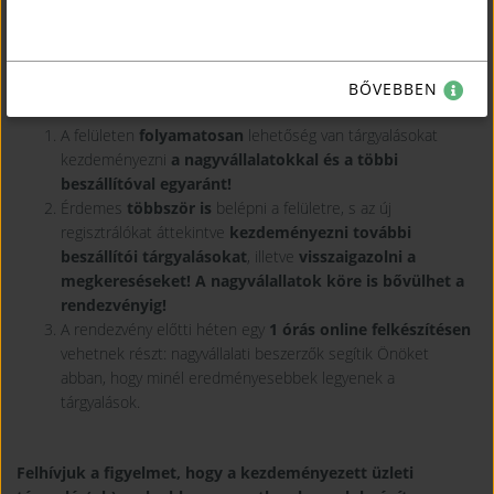
Az idei beszállítói rendezvénysorozat legtöbb rendezvénye a
B2Match
használatával kerül megvalósításra.
Főbb változások,
BŐVEBBEN
előnyök:
A felületen
folyamatosan
lehetőség van tárgyalásokat
kezdeményezni
a nagyvállalatokkal és a többi
beszállítóval egyaránt!
Érdemes
többször is
belépni a felületre, s az új
regisztrálókat áttekintve
kezdeményezni további
beszállítói tárgyalásokat
, illetve
visszaigazolni a
megkereséseket! A nagyválallatok köre is bővülhet a
rendezvényig!
A rendezvény előtti héten egy
1 órás online felkészítésen
vehetnek részt: nagyvállalati beszerzők segítik Önöket
abban, hogy minél eredményesebbek legyenek a
tárgyalások.
Felhívjuk a figyelmet, hogy a kezdeményezett üzleti