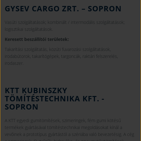
GYSEV CARGO ZRT.
– SOPRON
Vasúti szolgáltatások; kombinált / intermodális szolgáltatások;
logisztikai szolgáltatások.
Keresett beszállítói területek:
Takarítási szolgáltatás, közúti fuvarozási szolgáltatások,
irodabútorok, takarítógépek, targoncák, raktári felszerelés,
irodaszer.
KTT KUBINSZKY
TÖMÍTÉSTECHNIKA KFT.
-
SOPRON
A KTT egyedi gumitömítések, szimeringek, fém-gumi kötésű
termékek gyártásával tömítéstechnikai megoldásokat kínál a
vevőinek a prototípus gyártástól a szériába való bevezetésig. A cég