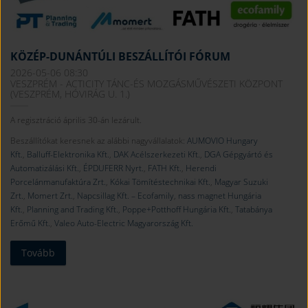
KÖZÉP-DUNÁNTÚLI BESZÁLLÍTÓI FÓRUM
2026-05-06 08:30
VESZPRÉM - ACTICITY TÁNC-ÉS MOZGÁSMŰVÉSZETI KÖZPONT
(VESZPRÉM, HÓVIRÁG U. 1.)
A regisztráció április 30-án lezárult.
Beszállítókat keresnek az alábbi nagyvállalatok:
AUMOVIO Hungary
Kft.
,
Balluff-Elektronika Kft.
,
DAK Acélszerkezeti Kft.
,
DGA Gépgyártó és
Automatizálási Kft.
,
ÉPDUFERR Nyrt.
,
FATH Kft.
,
Herendi
Porcelánmanufaktúra Zrt.
,
Kókai Tömítéstechnikai Kft.
,
Magyar Suzuki
Zrt.
,
Momert Zrt.
,
Napcsillag Kft. – Ecofamily
,
nass magnet Hungária
Kft.
,
Planning and Trading Kft.
,
Poppe+Potthoff Hungária Kft.
,
Tatabánya
Erőmű Kft.
,
Valeo Auto-Electric Magyarország Kft.
Tovább