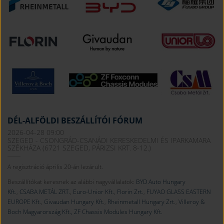
DÉL-ALFÖLDI BESZÁLLÍTÓI FÓRUM
2026-04-28 09:00
SZEGED - CSONGRÁD-CSANÁDI KERESKEDELMI ÉS IPARKAMARA
SZÉKHÁZA (6721 SZEGED, PÁRIZSI KRT. 8-12.)
A regisztráció április 20-án lezárult.
Beszállítókat keresnek az alábbi nagyvállalatok:
BYD Auto Hungary
Kft.
,
CSABA METÁL ZRT.
,
Euro-Unior Kft.
,
Florin Zrt.
,
FUYAO GLASS EASTERN
EUROPE Kft.
,
Givaudan Hungary Kft.
,
Rheinmetall Hungary Zrt.
,
Villeroy &
Boch Magyarország Kft.,
ZF Chassis Modules Hungary Kft.