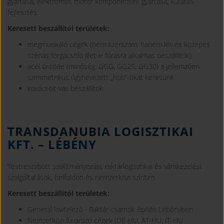
gyártása; elektromos motor komponensek gyártása; kutatás-
fejlesztés.
Keresett beszállítói területek:
megmunkáló cégek (nem szerszám, hanem kis és közepes
szériás forgácsoló illetve fúrásra alkalmas beszállítók)
acél öntöde (minőség: GGG, GG25, GG30) a jellemzően
szimmetrikus úgynevezett „hub”-okat keresünk
kovácsolt vas beszállítók
TRANSDANUBIA LOGISZTIKAI
KFT.
– LÉBÉNY
Testreszabott szállítmányozási, raktárlogisztikai és vámkezelési
szolgáltatások, belföldön és nemzetközi szinten.
Keresett beszállítói területek:
Generál kivitelező - Raktár csarnok építés Lébényben
Nemzetközi fuvarozó cégek (DE-HU, AT-HU, IT-HU