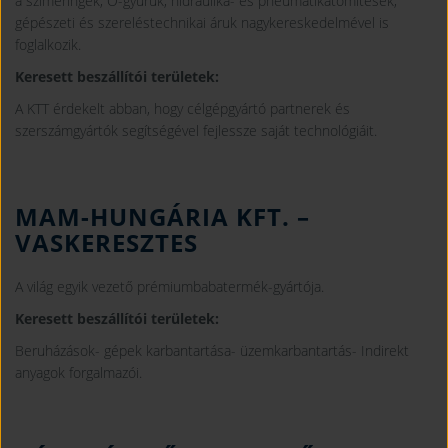
a szimeringek, O-gyűrűk, hidraulika- és pneumatikatömítések,
gépészeti és szereléstechnikai áruk nagykereskedelmével is
foglalkozik.
Keresett beszállítói területek:
A KTT érdekelt abban, hogy célgépgyártó partnerek és
szerszámgyártók segítségével fejlessze saját technológiáit.
MAM-HUNGÁRIA KFT.
–
VASKERESZTES
A világ egyik vezető prémiumbabatermék-gyártója.
Keresett beszállítói területek:
Beruházások- gépek karbantartása- üzemkarbantartás- Indirekt
anyagok forgalmazói.