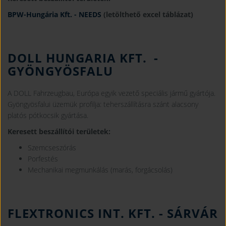
BPW-Hungária Kft. - NEEDS
(letölthető excel táblázat)
DOLL HUNGARIA KFT.
-
GYÖNGYÖSFALU
A DOLL Fahrzeugbau, Európa egyik vezető speciális jármű gyártója.
Gyöngyösfalui üzemük profilja: teherszállításra szánt alacsony
platós pótkocsik gyártása.
Keresett beszállítói területek:
Szemcseszórás
Porfestés
Mechanikai megmunkálás (marás, forgácsolás)
FLEXTRONICS INT. KFT.
- SÁRVÁR