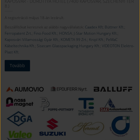
KAPOSVÁR - DOROTTYA HOTEL (7400 KAPOSVÁR, SZÉCHENYI TÉR
8.)
A regisztráció május 18-án lezárult.
Beszállítókat keresnek az alábbi nagyvállalatok:
Caadex Kft
;
Büttner Kft.
;
Ferropatent Zrt.
;
Fino-Food Kft.
;
HONSA
;
J-Star Motion Hungary Kft.
;
Kaposvári Villamossági Gyár Kft.
;
KOMETA 99 Zrt.
;
Knipl Kft.
;
PeMaC
Kábeltechnika Kft.
;
Sisecam Glasspackaging Hungary Kft.
;
VIDEOTON Elektro-
Plast Kft.
Tovább