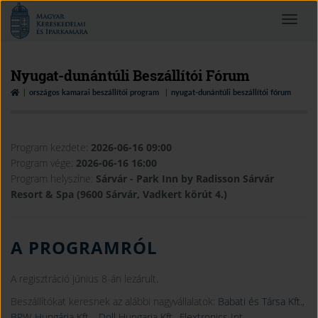
Magyar
Toggle
Kereskedelmi
navigat
és
Iparkamara
Nyugat-dunántúli Beszállítói Fórum
országos kamarai beszállítói program
nyugat-dunántúli beszállítói fórum
Program kezdete:
2026-06-16 09:00
Program vége:
2026-06-16 16:00
Program helyszíne:
Sárvár - Park Inn by Radisson Sárvár
Resort & Spa (9600 Sárvár, Vadkert körút 4.)
A PROGRAMRÓL
A regisztráció június 8-án lezárult.
Beszállítókat keresnek az alábbi nagyvállalatok:
Babati és Társa Kft.
,
BPW-Hungária Kft.
,
Doll Hungaria Kft.
,
Flextronics Int.