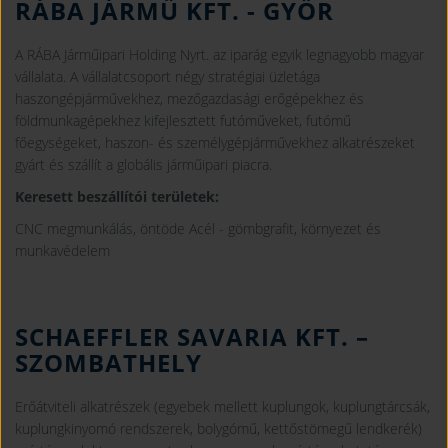
RÁBA JÁRMŰ KFT.
- GYŐR
A RÁBA Járműipari Holding Nyrt. az iparág egyik legnagyobb magyar
vállalata. A vállalatcsoport négy stratégiai üzletága
haszongépjárművekhez, mezőgazdasági erőgépekhez és
földmunkagépekhez kifejlesztett futóműveket, futómű
főegységeket, haszon- és személygépjárművekhez alkatrészeket
gyárt és szállít a globális járműipari piacra.
Keresett beszállítói területek:
CNC megmunkálás, öntöde Acél - gömbgrafit, környezet és
munkavédelem
SCHAEFFLER SAVARIA KFT.
–
SZOMBATHELY
Erőátviteli alkatrészek (egyebek mellett kuplungok, kuplungtárcsák,
kuplungkinyomó rendszerek, bolygómű, kettőstömegű lendkerék)