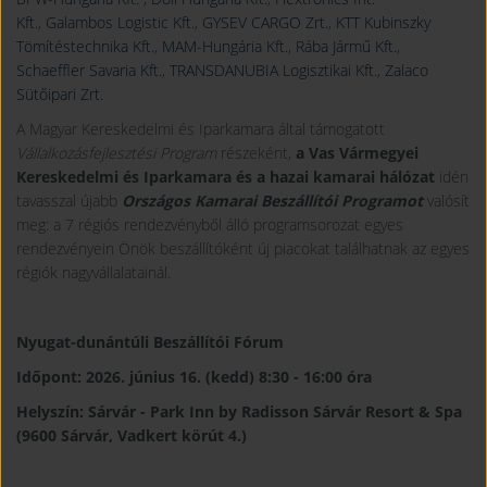
Kft.
,
Galambos Logistic Kft.
,
GYSEV CARGO Zrt.
,
KTT Kubinszky
Tömítéstechnika Kft.
,
MAM-Hungária Kft.
,
Rába Jármű Kft.
,
Schaeffler Savaria Kft.
,
TRANSDANUBIA Logisztikai Kft.
,
Zalaco
Sütőipari Zrt.
A Magyar Kereskedelmi és Iparkamara által támogatott
Vállalkozásfejlesztési Program
részeként,
a Vas Vármegyei
Kereskedelmi és Iparkamara
és a hazai kamarai
hálózat
idén
tavasszal újabb
Országos Kamarai Beszállítói Programot
valósít
meg: a 7 régiós rendezvényből álló programsorozat egyes
rendezvényein Önök beszállítóként új piacokat találhatnak az egyes
régiók nagyvállalatainál.
Nyugat-dunántúli Beszállítói Fórum
Időpont: 2026. június 16. (kedd) 8:30 - 16:00 óra
Helyszín: Sárvár - Park Inn by Radisson Sárvár Resort & Spa
(9600 Sárvár, Vadkert körút 4.)