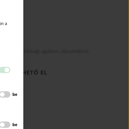
uction
on
ön a
 választottbírósági ügyében, választottbírói
RŐL ÉRHETŐ EL
be
be