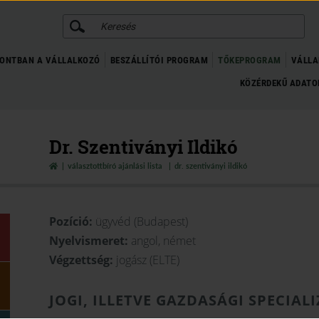
KERESÉS
ONTBAN A VÁLLALKOZÓ
BESZÁLLÍTÓI PROGRAM
TŐKEPROGRAM
VÁLLA
KÖZÉRDEKŰ ADAT
Dr. Szentiványi Ildikó
választottbíró ajánlási lista
dr. szentiványi ildikó
Pozíció:
ügyvéd (Budapest)
Nyelvismeret:
angol, német
Végzettség:
jogász (ELTE)
JOGI, ILLETVE GAZDASÁGI SPECIAL