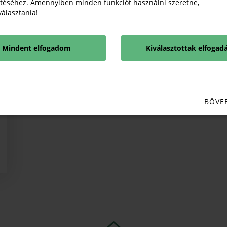
téséhez. Amennyiben minden funkciót használni szeretne,
iválasztania!
Mindent elfogadom
Kiválasztottak elfogad
BŐVE