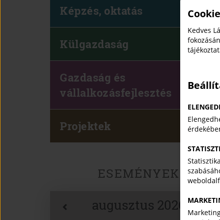
Képzés, oktatás
Cookie
Kedves Lá
fokozásán
Külgazdaság
tájékozta
Gazdaság és
Beállí
vállalkozásfejlesztés
ELENGED
Elengedhe
Projektek
érdekébe
STATISZT
Statiszti
ESEMÉNYEK
szabásáho
weboldal
MARKETI
augusztus 2026
Marketing