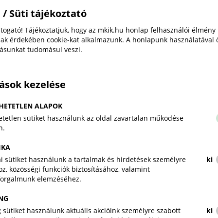
Ingatlan- és építésügyi jog - Real Estate and Constr
 / Süti tájékoztató
Társasági jog - Corporate Law
Társasági jog - Joint Ventures, Consortia, Cooperati
togató! Tájékoztatjuk, hogy az mkik.hu honlap felhasználói élmény
Munkajog - Employment
ak érdekében cookie-kat alkalmazunk. A honlapunk használatával 
Pénzügyi és bankjog -Finance and Banking
tásunkat tudomásul veszi.
VÁLASZTOTTBÍRÓSÁGI GYAKORLAT
tások kezelése
MKIK mellett működő Állandó Választottbíróság több
tanács tagjaként
HETETLEN ALAPOK
tetlen sütiket használunk az oldal zavartalan működése
RÉSZLETES INFORMÁCIÓ MELY LINK
n.
weblap
IKA
kai sütiket használunk a tartalmak és hirdetések személyre
ki
z, közösségi funkciók biztosításához, valamint
forgalmunk elemzéséhez.
NG
 sütiket használunk aktuális akcióink személyre szabott
ki