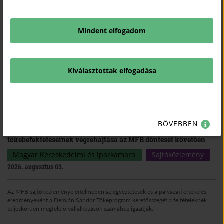
Mindent elfogadom
Kiválasztottak elfogadása
KAPCSOLÓDÓ TARTALMAK
TUDJON MEG TÖBBET.
BŐVEBBEN
Megkezdődhet a Demján Sándor Tőkeprogram
tőkebefektetéseinek végrehajtása az MFB döntését követően
Magyar Kereskedelmi és Iparkamara
Sajtóközlemény
2026. augusztus 03.
Az MFB sajtóközleménye értelmében az egyeztetések és a pályázati értékelés
eredményeként a Demján Sándor Tőkeprogram keretösszegét a feltételeknek
teljeskörűen megfelelő vállalkozások számához igazítják.