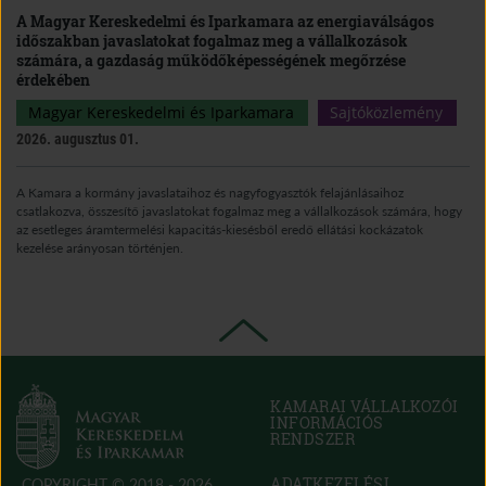
A Magyar Kereskedelmi és Iparkamara az energiaválságos
időszakban javaslatokat fogalmaz meg a vállalkozások
számára, a gazdaság működőképességének megőrzése
érdekében
Magyar Kereskedelmi és Iparkamara
Sajtóközlemény
2026. augusztus 01.
A Kamara a kormány javaslataihoz és nagyfogyasztók felajánlásaihoz
csatlakozva, összesítő javaslatokat fogalmaz meg a vállalkozások számára, hogy
az esetleges áramtermelési kapacitás-kiesésből eredő ellátási kockázatok
kezelése arányosan történjen.
KAMARAI VÁLLALKOZÓI
INFORMÁCIÓS
RENDSZER
(OPEN
IN
NEW
ADATKEZELÉSI
COPYRIGHT © 2018 - 2026