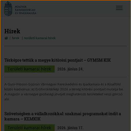
Magyar
Toggle
Kereskedelmi
navigat
és
Iparkamara
Hírek
hírek
területi kamarai hírek
Térképre tettük a megye kitörési pontjait – GYMSM KIK
Területi kamarai hírek
2026. június 24.
A Győr-Moson-Sopron Vármegyei Kereskedelmi és Iparkamara és a Kisalföld
közös kiadványa, az Erőforrástérkép 2026 a térség kitörési pontjait mutatja be.
A magazin a vármegye gazdasági jövőjét meghatározó területeket veszi górcső
alá.
Szövetségben a vállalkozókkal: szakmai programokat indít a
kamara – KEMKIK
Területi kamarai hírek
2026. június 17.