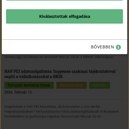
Szakmai iránytű a közbeszerzések világában – sikeres
Kiválasztottak elfogadása
konferencia Debrecenben! - HBKIK
Területi kamarai hírek
Sajtóközlemény
2026. február 18.
BŐVEBBEN
A Hajdú-Bihar Vármegyei Kereskedelmi és Iparkamara (HBKIK) a Közbeszerzési
Hatósággal és a Gazdasági Versenyhivatallal közösen évnyitó Közbeszerzési és
Versenyügyi Konferenciát rendezett február 18-án a HBKIK székházában.
NAV PEI adatszolgáltatás: Ingyenes szakmai tájékoztatóval
segíti a vállalkozásokat a BKIK
Területi kamarai hírek
Rendezvény
Adózás
2026. február 13.
Megérkezett a NAV PEI felszólítása, de bizonytalan a 101 kérdés
megválaszolásában? Ne kockáztasson hibás adatszolgáltatással! A Budapesti
Kereskedelmi és Iparkamara ingyenes fórumot tart február 16-án.