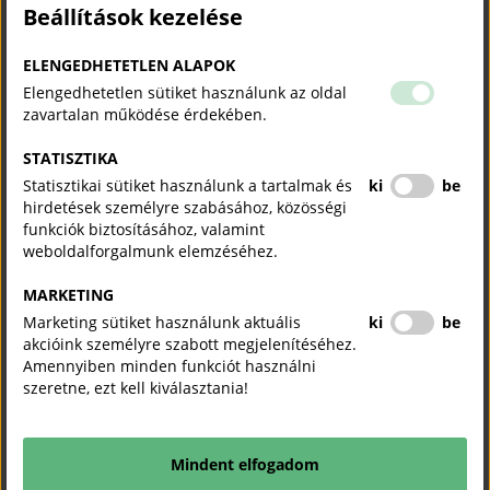
Beállítások kezelése
Kérjük mindazon vállalkozások jelentkezését, amelyek az azbeszt-szennyezéssel
összefüggő ügyben érintettek, amelyek működésére, üzleti tevékenységére az
ügy közvetlen vagy közvetett hatást gyakorol.
ELENGEDHETETLEN ALAPOK
Elengedhetetlen sütiket használunk az oldal
zavartalan működése érdekében.
Újabb támogatott mesterképzéseket hirdet az iparkamara –
CSKIK
STATISZTIKA
Területi kamarai hírek
2026. május 14.
Statisztikai sütiket használunk a tartalmak és
ki
be
hirdetések személyre szabásához, közösségi
A mestervégzettség sokkal több egy papírnál: szakmai elhivatottságot tükröz, a
funkciók biztosításához, valamint
jövőbe vetett bizalmat mutatja, olyan végzettség, amellyel a mesterek egy
weboldalforgalmunk elemzéséhez.
magasabb szintű szakmai tudást tudnak átadni a fiatalok számára.
MARKETING
A szakmaválasztásban segít a Komárom-Esztergom vármegyei
Marketing sütiket használunk aktuális
ki
be
kamara – KEMKIK
akcióink személyre szabott megjelenítéséhez.
Amennyiben minden funkciót használni
Területi kamarai hírek
Sajtóközlemény
2026. május 12.
szeretne, ezt kell kiválasztania!
A vármegye hatodikos és hetedikes tanulóinak harmadik alkalommal hirdetett a
pályaválasztás segítésére szakmaismereti versenyt a Komárom-Esztergom
Mindent elfogadom
Vármegyei Kereskedelmi és Iparkamara. A megmérettetésre 38 csapat nevezett a
vármegye minden járásából.