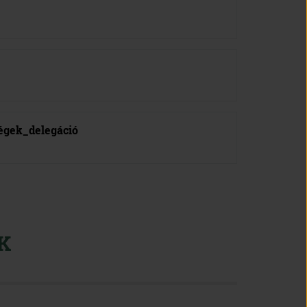
égek_delegáció
K