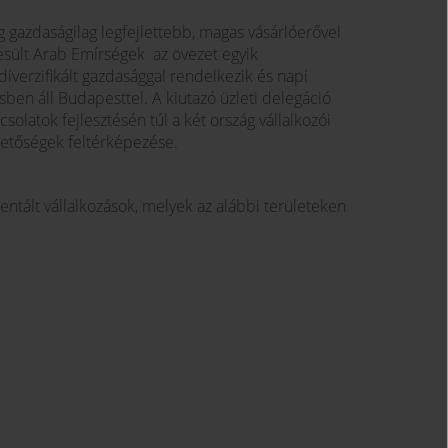
g gazdaságilag legfejlettebb, magas vásárlóerővel
esült Arab Emírségek az övezet egyik
diverzifikált gazdasággal rendelkezik és napi
sben áll Budapesttel. A kiutazó üzleti delegáció
pcsolatok fejlesztésén túl a két ország vállalkozói
hetőségek feltérképezése.
ntált vállalkozások, melyek az alábbi területeken