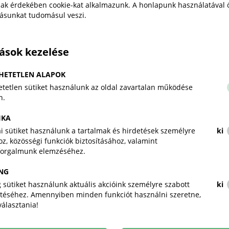
ak érdekében cookie-kat alkalmazunk. A honlapunk használatával 
tásunkat tudomásul veszi.
Szervezők
A Magyar Kereskedelmi Iparkamara, az alábbi szerv
külképviselet, a helyi kamarai és üzleti szervezetek
tások kezelése
HETETLEN ALAPOK
Milyen nyelvűek a szakmai programok?
tetlen sütiket használunk az oldal zavartalan működése
A szakmai programok nyelve az
angol
, magyar tolmács
n.
IKA
Várható költségek
kai sütiket használunk a tartalmak és hirdetések személyre
ki
z, közösségi funkciók biztosításához, valamint
repülőjegy (a meghirdetéskor kb. 158 600 Ft cso
forgalmunk elemzéséhez.
4 éjszaka szállásköltsége (kb. 166 400 Ft/fő)
Dubaj-Abu-Dzabi, valamint Dubaj-Sharjah transzfe
NG
programon kívüli étkezések
 sütiket használunk aktuális akcióink személyre szabott
ki
téséhez. Amennyiben minden funkciót használni szeretne,
iválasztania!
Jelentkezési határidő
2018. augusztus 27.