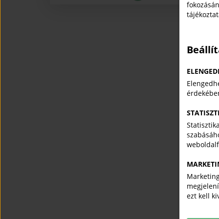
fokozásán
tájékozta
Beállí
ELENGED
Elengedhe
érdekébe
STATISZT
Statiszti
szabásáho
weboldal
MARKETI
Marketing
megjelení
ezt kell k