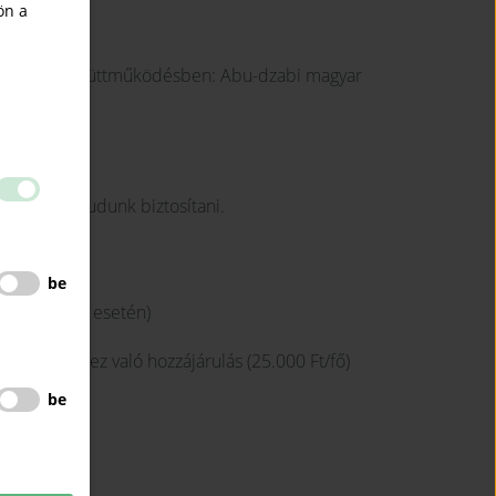
ön a
ezetekkel együttműködésben: Abu-dzabi magyar
olást nem tudunk biztosítani.
be
portos jegy esetén)
r költséghez való hozzájárulás (25.000 Ft/fő)
be