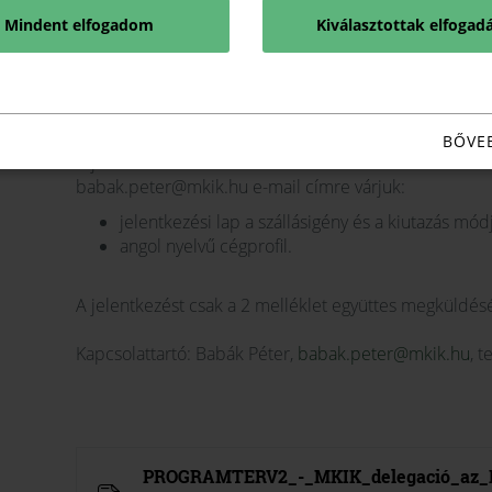
Mindent elfogadom
Kiválasztottak elfogad
Jelentkezés és bővebb információ
Az utazással, szállással kapcsolatos információk csatol
BŐVE
A jelentkezéshez az alábbiakban felsorolt 2 dokument
babak.peter@mkik.hu e-mail címre várjuk:
jelentkezési lap a szállásigény és a kiutazás mó
angol nyelvű cégprofil.
A jelentkezést csak a 2 melléklet együttes megküldésé
Kapcsolattartó: Babák Péter,
babak.peter@mkik.hu
, t
PROGRAMTERV2_-_MKIK_delegació_az_E