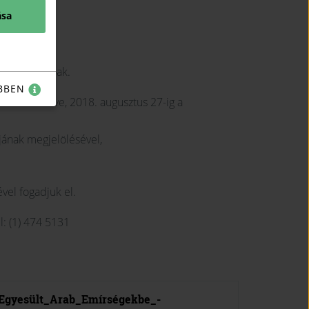
ása
tan találhatóak.
BBEN
umot kitöltve, 2018. augusztus 27-ig a
djának megjelölésével,
vel fogadjuk el.
el: (1) 474 5131
gyesült_Arab_Emírségekbe_-