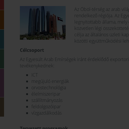
Az Öböl-térség az arab vilá
rendelkező régiója. Az Egy
legnyitottabb állama, mely 
közvetlen légi összekötteté
célja az általános üzleti ka
közötti együttműködési le
Célcsoport
Az Egyesült Arab Emírségek iránt érdeklődő exportorie
tevékenykednek:
ICT
megújuló energiák
orvostechnológia
élelmiszeripar
szállítmányozás
feldolgozóipar
vízgazdálkodás
Tervezett programok