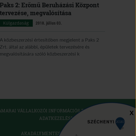
Paks 2: Erőmű Beruházási Központ
tervezése, megvalósítása
Külgazdaság
2018. július 03.
A közbeszerzési értesítőben megjelent a Paks 2
Zrt. által az alábbi, épületek tervezésére és
megvalósítására szóló közbeszerzési k
(OPEN
AMARAI VÁLLALKOZÓI INFORMÁCIÓS RENDSZER
Sz
X
IN
ADATKEZELÉSI TÁJÉKOZTATÓ
NEW
WINDOW)
SÜTI SZABÁLYZAT
(OPEN
AKADÁLYMENTESÍTÉSI NYILATKOZAT