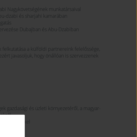
zabi Nagykövetségének munkatársaival
abu-dzabi és sharjahi kamarában
ogatás
 szervezése Dubajban és Abu-Dzabiban
elkutatása a külföldi partnereink felelőssége,
ezért javasoljuk, hogy önállóan is szervezzenek
ek gazdasági és üzleti környezetéről, a magyar-
ekről
ti partnerekkel