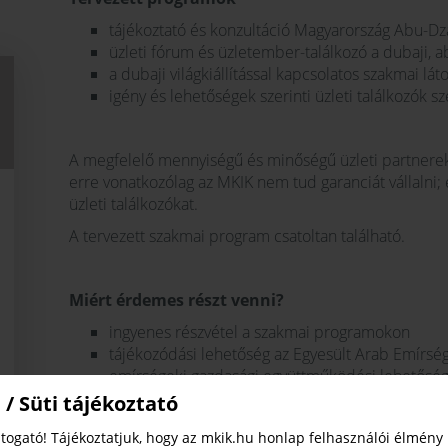
tájékoztató és konzultáció Magyarország Abu-D
üzleti fórum és üzletember-találkozó a dubaji, 
a dubaji világkiállítással kapcsolatos szakmai lát
igény és lehetőségek szerinti üzleti találkozók
A megfelelő mennyiségű és minőségű üzleti partnerek f
erre vonatkozólag az MKIK nem tud garanciát vállalni; 
üzleti találkozókat.
A tervezett szakmai program csatoltan található.
Miért érdemes részt venni?
ingyenes részvétel a szakmai programokon
tájékozódási lehetőség az Egyesült Arab Emírség
emírségeki gazdasági együttműködési lehetőség
tárgyalási lehetőség potenciális emírségeki üzle
 / Süti tájékoztató
ingyenes transzferek a szakmai programokra
togató! Tájékoztatjuk, hogy az mkik.hu honlap felhasználói élmény