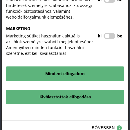
hirdetések személyre szabásához, közösségi
funkciók biztosításához, valamint
weboldalforgalmunk elemzéséhez.
MARKETING
Marketing sütiket használunk aktuális
ki
be
akcióink személyre szabott megjelenítéséhez.
Amennyiben minden funkciót használni
szeretne, ezt kell kiválasztania!
Termék anyaga:
Szőttes, gyolcs vászon, pamutvászon, francia
bársony
Eredete (helység/tájegység/régió):
Felső Maros-Mente
Mindent elfogadom
(Vajdaszentivány)
A lányok és az asszonyok régi viselete az ing, lajbisfersing, és
kötény, az alsónemű hozzá alsószoknya volt. A blúz mindig hosszú
ujjú, magas nyakú, elől gombos volt, gallérja csipkével díszített, ujja
Kiválasztottak elfogadása
csuklóban ráncolva, az ing elején, gallérján alkalmazott díszítéssel
gyolcsvászonból. Az alsószoknya bő szabású, az alját csipke
szegélyezte, mindig fehér vászonból készült. Az ingre és
alsószoknyára vették fel felsőruhaként a lajbisfersinget. Az
BŐVEBBEN
asszonyok élénk színeket nem használtak, csak sötétebb: kék,