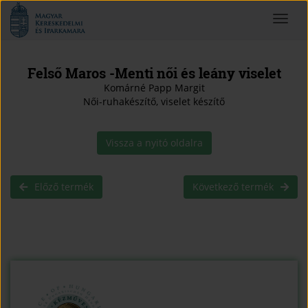
Magyar
Toggle
Kereskedelmi
navigat
és
Iparkamara
Felső Maros -Menti női és leány viselet
Komárné Papp Margit
Női-ruhakészítő, viselet készítő
Vissza a nyitó oldalra
Előző termék
Következő termék